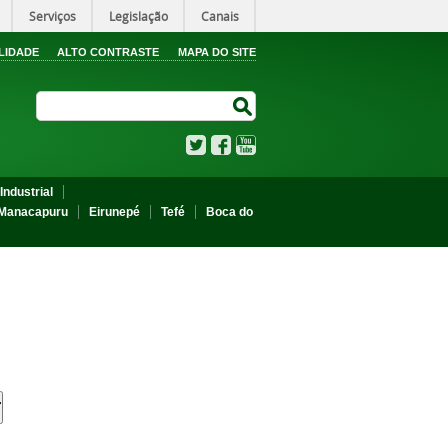
Serviços
Legislação
Canais
LIDADE
ALTO CONTRASTE
MAPA DO SITE
Search Site
Search Site
Twitter
Facebook
YouTube
Industrial
Manacapuru
Eirunepé
Tefé
Boca do