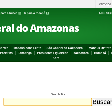
Participe
r para a busca
3
Ir para o rodapé
4
ACESSIBI
eral do Amazonas
entro
Manaus Zona Leste
São Gabriel da Cachoeira
Manaus Distrito 
Parintins
Tabatinga
Presidente Figueiredo
Itacoatiara
Humaitá
Acre
Search Site