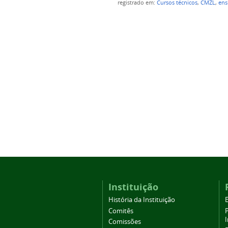
registrado em:
Cursos técnicos
,
CMZL
,
ens
Instituição
História da Instituição
Comitês
Comissões