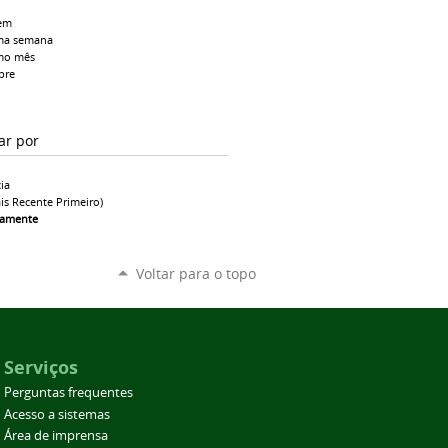
em
ma semana
mo mês
pre
ar por
ia
is Recente Primeiro)
camente
Voltar para o topo
Serviços
Perguntas frequentes
Acesso a sistemas
Área de imprensa