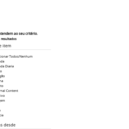
atendem ao seu critério.
s resultados
e item
cionar Todos/Nenhum
nda
da Diaria
io
ção
na
to
rnal Content
ivo
gem
a
cia
as desde