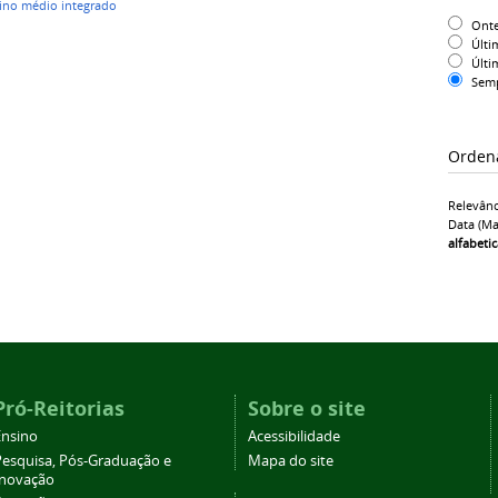
ino médio integrado
Ont
Últi
Últi
Sem
Orden
Relevânc
Data (ma
alfabeti
Pró-Reitorias
Sobre o site
Ensino
Acessibilidade
Pesquisa, Pós-Graduação e
Mapa do site
Inovação