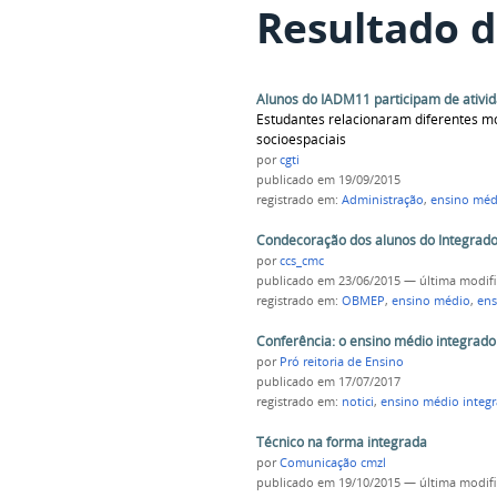
Resultado d
Alunos do IADM11 participam de ativida
Estudantes relacionaram diferentes mo
socioespaciais
por
cgti
publicado
em 19/09/2015
registrado em:
Administração
,
ensino méd
Condecoração dos alunos do Integrad
por
ccs_cmc
publicado
em 23/06/2015
—
última modif
registrado em:
OBMEP
,
ensino médio
,
ens
Conferência: o ensino médio integrado
por
Pró reitoria de Ensino
publicado
em 17/07/2017
registrado em:
notici
,
ensino médio integ
Técnico na forma integrada
por
Comunicação cmzl
publicado
em 19/10/2015
—
última modif