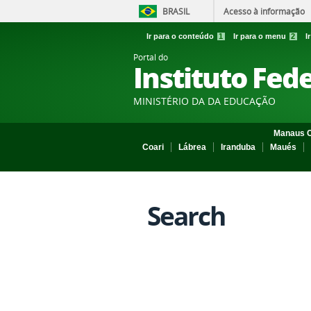
BRASIL
Acesso à informação
Ir para o conteúdo
1
Ir para o menu
2
I
Portal do
Instituto Fed
MINISTÉRIO DA DA EDUCAÇÃO
Manaus C
Coari
Lábrea
Iranduba
Maués
Search