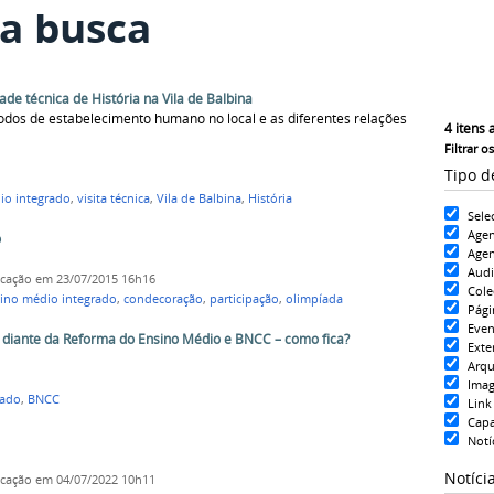
a busca
de técnica de História na Vila de Balbina
dos de estabelecimento humano no local e as diferentes relações
4
itens 
Filtrar o
Tipo d
io integrado
,
visita técnica
,
Vila de Balbina
,
História
Sele
Age
o
Agen
Aud
icação
em 23/07/2015 16h16
Cole
ino médio integrado
,
condecoração
,
participação
,
olimpíada
Pági
Even
 diante da Reforma do Ensino Médio e BNCC – como fica?
Exte
Arqu
Ima
rado
,
BNCC
Link
Cap
Notí
Notíci
icação
em 04/07/2022 10h11