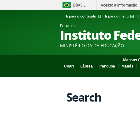
BRASIL
Acesso à informação
Ir para o conteúdo
1
Ir para o menu
2
I
Portal do
Instituto Fed
MINISTÉRIO DA DA EDUCAÇÃO
Manaus C
Coari
Lábrea
Iranduba
Maués
Search