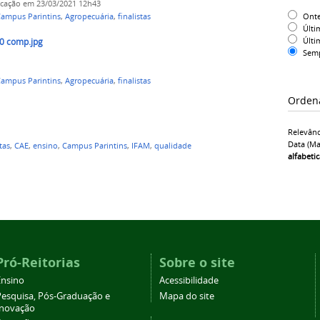
icação
em 23/03/2021 12h43
Ont
ampus Parintins
,
Agropecuária
,
finalistas
Últi
Últi
0 comp.jpg
Sem
ampus Parintins
,
Agropecuária
,
finalistas
Orden
Relevânc
Data (ma
tas
,
CAE
,
ensino
,
Campus Parintins
,
IFAM
,
qualidade
alfabeti
Pró-Reitorias
Sobre o site
Ensino
Acessibilidade
Pesquisa, Pós-Graduação e
Mapa do site
Inovação