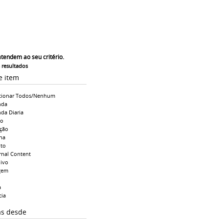
atendem ao seu critério.
s resultados
e item
cionar Todos/Nenhum
nda
da Diaria
io
ção
na
to
rnal Content
ivo
gem
a
cia
as desde