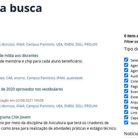
a busca
6
itens 
Filtrar o
 técnicos
,
IFAM
,
Campus Parintins
,
UEA
,
ENEM
,
SISU
,
PROUNI
Tipo d
de mídia aos discentes
Sele
 de memória e chip para cada aluno beneficiário.
Age
Agen
Aud
tas
,
CAE
,
ensino
,
Campus Parintins
,
IFAM
,
qualidade
Cole
Pági
s de 2020 aprovados nos vestibulares
Even
Exte
icação
em 02/08/2021 19h08
Arqu
 técnicos
,
IFAM
,
Campus Parintins
,
UEA
,
ENEM
,
SISU
,
PROUNI
Ima
Link
rograma CNA Jovem
Cap
to por meio da disciplina de Avicultura que terá os criadores de
Notí
o como área para realização de atividades práticas e estágio técnico.
Notíci