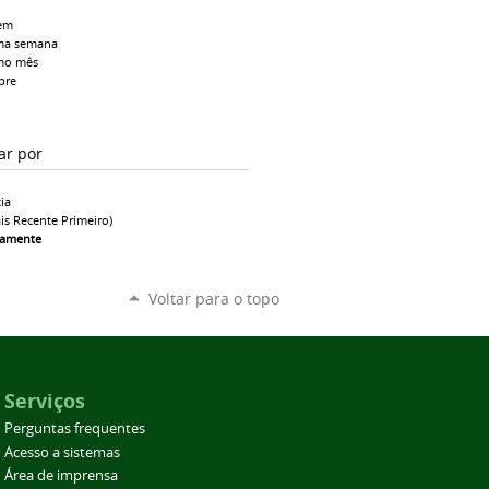
em
ma semana
mo mês
pre
ar por
ia
is Recente Primeiro)
camente
Voltar para o topo
Serviços
Perguntas frequentes
Acesso a sistemas
Área de imprensa