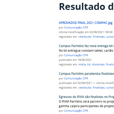
Resultado d
APROVADOS FINAL 2021 COMPAC.jpg
por
Comunicação CPR
última modificação
em 02/08/2021 18h58
registrado em:
vestibular
,
finalistas
,
cursos
Campus Parintins faz nova entrega kit 
No kit entregue constam tablet, cartão
por
Comunicação CPR
publicado
em 18/06/2021
registrado em:
mídia
,
kit
,
discentes
,
finalis
Campus Parintins parabeniza finalista
por
Comunicação CPR
publicado
em 02/08/2021
—
última modif
registrado em:
vestibular
,
finalistas
,
cursos
Egressos do IFAM são finalistas no P
O IFAM Parintins será parceiro no proje
galinha caipira participantes do projet
por
Comunicação CPR