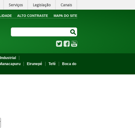
Serviços
Legislação
Canais
LIDADE
ALTO CONTRASTE
MAPA DO SITE
Search Site
Search Site
Twitter
Facebook
YouTube
Industrial
Manacapuru
Eirunepé
Tefé
Boca do