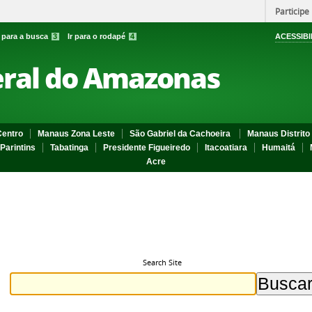
Participe
r para a busca
3
Ir para o rodapé
4
ACESSIBI
eral do Amazonas
entro
Manaus Zona Leste
São Gabriel da Cachoeira
Manaus Distrito 
Parintins
Tabatinga
Presidente Figueiredo
Itacoatiara
Humaitá
Acre
Search Site