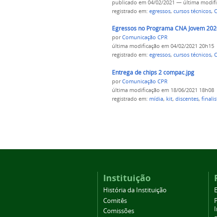
publicado
em 04/02/2021
—
última modif
registrado em:
egressos
,
cursos técnicos
,
C
Egressos no Programa CNA Jovem 202
por
Comunicação CPR
última modificação
em 04/02/2021 20h15
registrado em:
egressos
,
cursos técnicos
,
C
Entrega de chips 2 compac.jpg
por
Comunicação CPR
última modificação
em 18/06/2021 18h08
registrado em:
mídia
,
kit
,
discentes
,
finalis
Instituição
História da Instituição
Comitês
Comissões