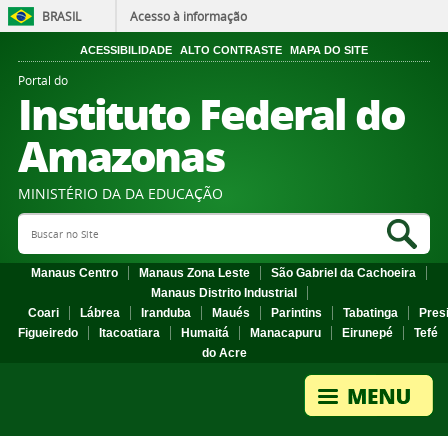
BRASIL
Acesso à informação
ACESSIBILIDADE
ALTO CONTRASTE
MAPA DO SITE
Portal do
Instituto Federal do
Amazonas
MINISTÉRIO DA DA EDUCAÇÃO
Search Site
Sea
Manaus Centro
Manaus Zona Leste
São Gabriel da Cachoeira
Manaus Distrito Industrial
Coari
Lábrea
Iranduba
Maués
Parintins
Tabatinga
Pres
Figueiredo
Itacoatiara
Humaitá
Manacapuru
Eirunepé
Tefé
do Acre