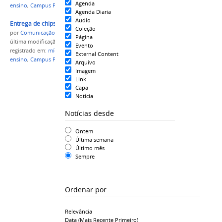
Agenda
ensino
,
Campus Parintins
,
IFAM
,
qualidade
Agenda Diaria
Audio
Entrega de chips 2 compac.jpg
Coleção
por
Comunicação CPR
Página
última modificação
em 18/06/2021 18h08
Evento
registrado em:
mídia
,
kit
,
discentes
,
finalistas
,
CAE
,
External Content
ensino
,
Campus Parintins
,
IFAM
,
qualidade
Arquivo
Imagem
Link
Capa
Notícia
Notícias desde
Ontem
Última semana
Último mês
Sempre
Ordenar por
Relevância
Data (mais Recente Primeiro)