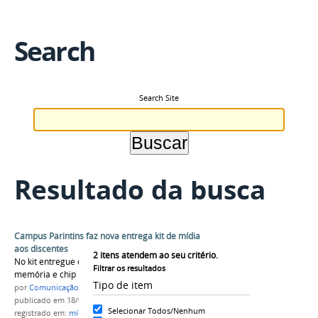
Search
Search Site
Resultado da busca
Campus Parintins faz nova entrega kit de mídia
aos discentes
2
itens atendem ao seu critério.
No kit entregue constam tablet, cartão de
Filtrar os resultados
memória e chip para cada aluno beneficiário.
Tipo de item
por
Comunicação CPR
publicado
em 18/06/2021
Selecionar Todos/Nenhum
registrado em:
mídia
,
kit
,
discentes
,
finalistas
,
CAE
,