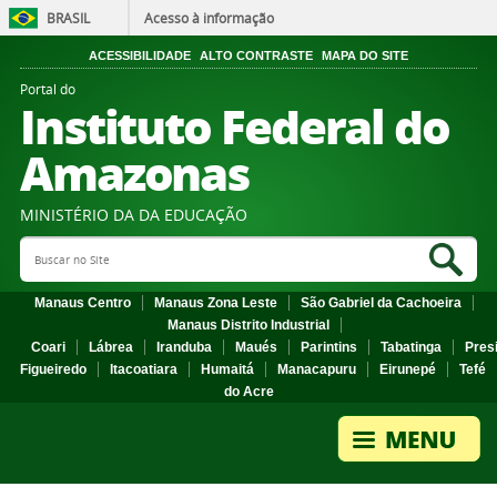
BRASIL
Acesso à informação
ACESSIBILIDADE
ALTO CONTRASTE
MAPA DO SITE
Portal do
Instituto Federal do
Amazonas
MINISTÉRIO DA DA EDUCAÇÃO
Search Site
Sea
Manaus Centro
Manaus Zona Leste
São Gabriel da Cachoeira
Manaus Distrito Industrial
Coari
Lábrea
Iranduba
Maués
Parintins
Tabatinga
Pres
Figueiredo
Itacoatiara
Humaitá
Manacapuru
Eirunepé
Tefé
do Acre