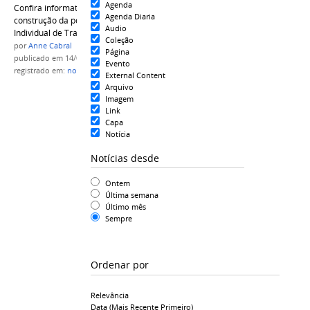
Agenda
Confira informativo sobre a minuta da
Agenda Diaria
construção da portaria sobre o Relatório
Audio
Individual de Trabalho - RIT
Coleção
por
Anne Cabral
Página
publicado
em 14/09/2018
Evento
registrado em:
notici
,
nota informativa
,
RIT
External Content
Arquivo
Imagem
Link
Capa
Notícia
Notícias desde
Ontem
Última semana
Último mês
Sempre
Ordenar por
Relevância
Data (mais Recente Primeiro)