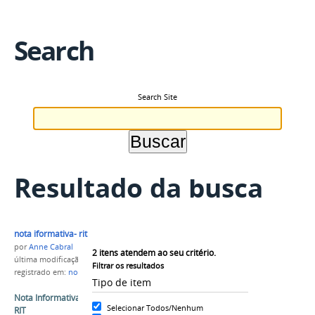
Search
Search Site
Resultado da busca
nota iformativa- rit
por
Anne Cabral
2
itens atendem ao seu critério.
última modificação
em 14/09/2018 17h51
Filtrar os resultados
registrado em:
notici
,
nota informativa
,
RIT
Tipo de item
Nota Informativa - Minuta de Portaria sobre o
Selecionar Todos/Nenhum
RIT