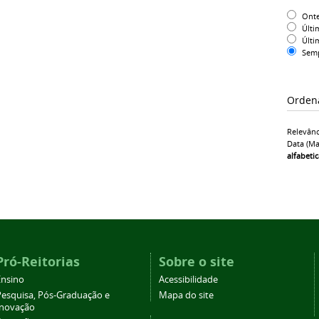
Ont
Últi
Últi
Sem
Orden
Relevânc
Data (ma
alfabeti
Pró-Reitorias
Sobre o site
Ensino
Acessibilidade
Pesquisa, Pós-Graduação e
Mapa do site
Inovação