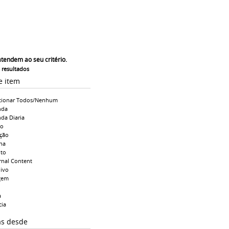
atendem ao seu critério.
s resultados
e item
cionar Todos/Nenhum
nda
da Diaria
io
ção
na
to
rnal Content
ivo
gem
a
cia
as desde