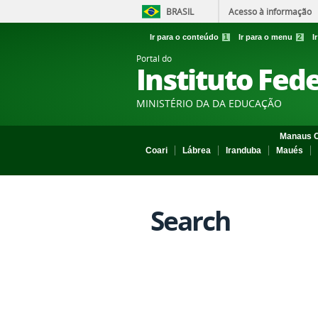
BRASIL
Acesso à informação
Ir para o conteúdo
1
Ir para o menu
2
I
Portal do
Instituto Fed
MINISTÉRIO DA DA EDUCAÇÃO
Manaus C
Coari
Lábrea
Iranduba
Maués
Search