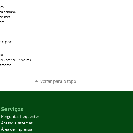
em
ma semana
mo mês
pre
ar por
ia
is Recente Primeiro)
camente
Voltar para o topo
Serviços
Perguntas frequentes
Acesso a sistemas
Área de imprensa