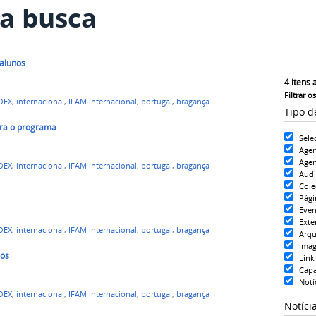
a busca
 alunos
4
itens 
Filtrar o
OEX
,
internacional
,
IFAM internacional
,
portugal
,
bragança
Tipo d
ara o programa
Sele
Age
Agen
OEX
,
internacional
,
IFAM internacional
,
portugal
,
bragança
Aud
Cole
Pági
Even
Exte
OEX
,
internacional
,
IFAM internacional
,
portugal
,
bragança
Arqu
Ima
dos
Link
Cap
Notí
OEX
,
internacional
,
IFAM internacional
,
portugal
,
bragança
Notíci