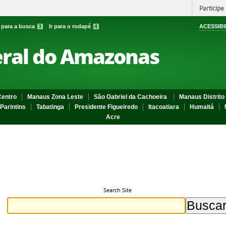
Participe
r para a busca
3
Ir para o rodapé
4
ACESSIBI
eral do Amazonas
entro
Manaus Zona Leste
São Gabriel da Cachoeira
Manaus Distrito 
Parintins
Tabatinga
Presidente Figueiredo
Itacoatiara
Humaitá
Acre
Search Site