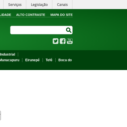
Serviços
Legislação
Canais
LIDADE
ALTO CONTRASTE
MAPA DO SITE
Search Site
Search Site
Twitter
Facebook
YouTube
Industrial
Manacapuru
Eirunepé
Tefé
Boca do