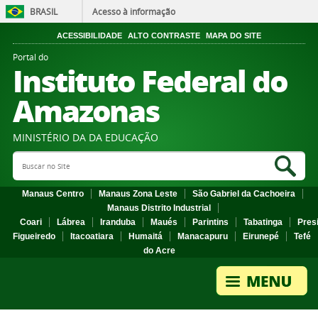
BRASIL
Acesso à informação
ACESSIBILIDADE
ALTO CONTRASTE
MAPA DO SITE
Portal do
Instituto Federal do
Amazonas
MINISTÉRIO DA DA EDUCAÇÃO
Search Site
Sea
Manaus Centro
Manaus Zona Leste
São Gabriel da Cachoeira
Manaus Distrito Industrial
Coari
Lábrea
Iranduba
Maués
Parintins
Tabatinga
Pres
Figueiredo
Itacoatiara
Humaitá
Manacapuru
Eirunepé
Tefé
do Acre