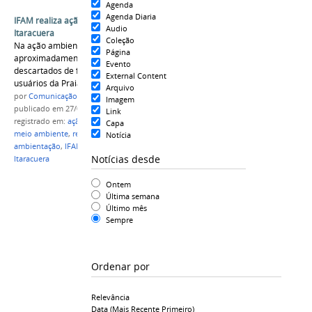
Agenda
Agenda Diaria
IFAM realiza ação ambiental na Praia de
Audio
Itaracuera
Coleção
Na ação ambiental foram retirados
Página
aproximadamente 200 kg de resíduos sólidos
Evento
descartados de forma inadequada pelos
External Content
usuários da Praia de Itaracuera.
Arquivo
por
Comunicação CPR
Imagem
publicado
em 27/08/2021
Link
registrado em:
ação ambiental
,
curso técnico em
Capa
meio ambiente
,
resíduos sólidos
,
impactos
Notícia
ambientação
,
IFAM Campus Parintins
,
praia de
Notícias desde
Itaracuera
Ontem
Última semana
Último mês
Sempre
Ordenar por
Relevância
Data (mais Recente Primeiro)