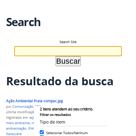
Search
Search Site
Resultado da busca
Ação Ambiental Praia compac.jpg
por
Comunicação CPR
2
itens atendem ao seu critério.
última modificação
em 27/08/2021 18h21
Filtrar os resultados
registrado em:
ação ambiental
,
curso técnico em
Tipo de item
meio ambiente
,
resíduos sólidos
,
impactos
ambientação
,
IFAM Campus Parintins
,
praia de
Selecionar Todos/Nenhum
Itaracuera