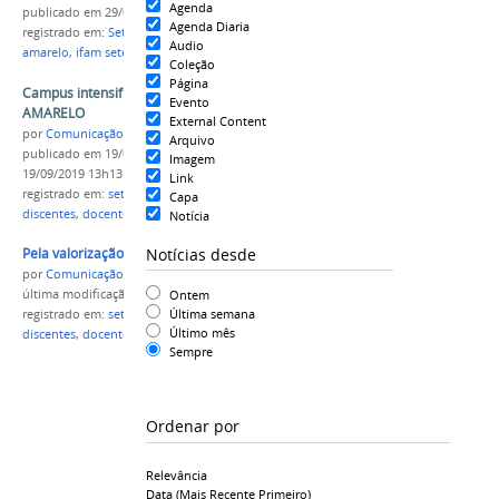
Agenda
publicado
em 29/09/2018
Agenda Diaria
registrado em:
Setembro Amarelo
,
setembro
Audio
amarelo
,
ifam setembro amarelo
Coleção
Página
Campus intensifica ações do SETEMBRO
Evento
AMARELO
External Content
por
Comunicação CPR
Arquivo
publicado
em 19/09/2019
—
última modificação
em
Imagem
19/09/2019 13h13
Link
registrado em:
setembro amarelo
,
campus parintins
,
Capa
discentes
,
docentes
,
caminhada
Notícia
Notícias desde
Pela valorização da vida
por
Comunicação CPR
Ontem
última modificação
em 19/09/2019 13h13
Última semana
registrado em:
setembro amarelo
,
campus parintins
,
Último mês
discentes
,
docentes
,
caminhada
Sempre
Ordenar por
Relevância
Data (mais Recente Primeiro)