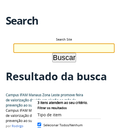
Search
Search Site
Resultado da busca
Campus IFAM Manaus Zona Leste promove feira
de valorização da vida em alusão ao mês de
3
itens atendem ao seu critério.
prevenção ao suicídio.
Filtrar os resultados
Campus IFAM Manaus Zona Leste promove feira
Tipo de item
de valorização da vida em alusão ao mês de
prevenção ao suicídio.
Selecionar Todos/Nenhum
por
Rodirgo