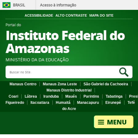
BRASIL
Acesso à informação
ACESSIBILIDADE
ALTO CONTRASTE
MAPA DO SITE
Portal do
Instituto Federal do
Amazonas
MINISTÉRIO DA DA EDUCAÇÃO
Search Site
Sea
Manaus Centro
Manaus Zona Leste
São Gabriel da Cachoeira
Manaus Distrito Industrial
Coari
Lábrea
Iranduba
Maués
Parintins
Tabatinga
Pres
Figueiredo
Itacoatiara
Humaitá
Manacapuru
Eirunepé
Tefé
do Acre