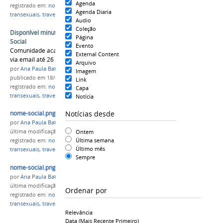
Agenda
registrado em:
nome social
,
transgêneros
,
minuta
,
Agenda Diaria
transexuais
,
travestis
Audio
Coleção
Disponível minuta para utilização do Nome
Página
Social
Evento
Comunidade acadêmica poderá fazer sugestões
External Content
via email até 26 de abril.
Arquivo
por
Ana Paula Batista
Imagem
publicado
em 18/04/2016
Link
registrado em:
nome social
,
transgêneros
,
minuta
,
Capa
transexuais
,
travestis
Notícia
Notícias desde
nome-social.png
por
Ana Paula Batista
Ontem
última modificação
em 18/04/2016 17h08
Última semana
registrado em:
nome social
,
transgêneros
,
minuta
,
Último mês
transexuais
,
travestis
Sempre
nome-social.png
por
Ana Paula Batista
última modificação
em 19/04/2016 16h57
Ordenar por
registrado em:
nome social
,
transgêneros
,
minuta
,
transexuais
,
travestis
Relevância
Data (mais Recente Primeiro)