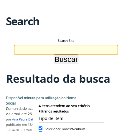
Search
Search Site
Resultado da busca
Disponível minuta para utilização do Nome
Social
4
itens atendem ao seu critério.
Comunidade acadêmica poderá fazer sugestões
Filtrar os resultados
via email até 26 de abril.
Tipo de item
por
Ana Paula Batista
publicado
em 18/04/2016
—
última modificação
em
Selecionar Todos/Nenhum
19/04/2016 17h01