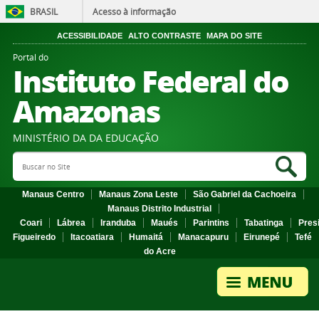
BRASIL
Acesso à informação
ACESSIBILIDADE
ALTO CONTRASTE
MAPA DO SITE
Portal do
Instituto Federal do
Amazonas
MINISTÉRIO DA DA EDUCAÇÃO
Search Site
Sea
Manaus Centro
Manaus Zona Leste
São Gabriel da Cachoeira
Manaus Distrito Industrial
Coari
Lábrea
Iranduba
Maués
Parintins
Tabatinga
Pres
Figueiredo
Itacoatiara
Humaitá
Manacapuru
Eirunepé
Tefé
do Acre