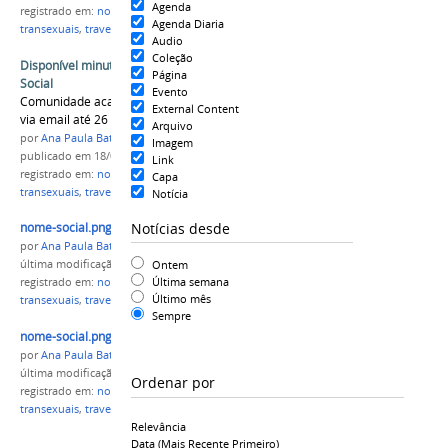
Agenda
registrado em:
nome social
,
transgêneros
,
minuta
,
Agenda Diaria
transexuais
,
travestis
Audio
Coleção
Disponível minuta para utilização do Nome
Página
Social
Evento
Comunidade acadêmica poderá fazer sugestões
External Content
via email até 26 de abril.
Arquivo
por
Ana Paula Batista
Imagem
publicado
em 18/04/2016
Link
registrado em:
nome social
,
transgêneros
,
minuta
,
Capa
transexuais
,
travestis
Notícia
Notícias desde
nome-social.png
por
Ana Paula Batista
Ontem
última modificação
em 18/04/2016 17h08
Última semana
registrado em:
nome social
,
transgêneros
,
minuta
,
Último mês
transexuais
,
travestis
Sempre
nome-social.png
por
Ana Paula Batista
última modificação
em 19/04/2016 16h57
Ordenar por
registrado em:
nome social
,
transgêneros
,
minuta
,
transexuais
,
travestis
Relevância
Data (mais Recente Primeiro)