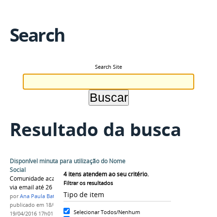
Search
Search Site
Resultado da busca
Disponível minuta para utilização do Nome
Social
4
itens atendem ao seu critério.
Comunidade acadêmica poderá fazer sugestões
Filtrar os resultados
via email até 26 de abril.
Tipo de item
por
Ana Paula Batista
publicado
em 18/04/2016
—
última modificação
em
Selecionar Todos/Nenhum
19/04/2016 17h01