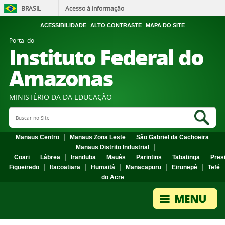
BRASIL
Acesso à informação
ACESSIBILIDADE
ALTO CONTRASTE
MAPA DO SITE
Portal do
Instituto Federal do
Amazonas
MINISTÉRIO DA DA EDUCAÇÃO
Search Site
Sea
Manaus Centro
Manaus Zona Leste
São Gabriel da Cachoeira
Manaus Distrito Industrial
Coari
Lábrea
Iranduba
Maués
Parintins
Tabatinga
Pres
Figueiredo
Itacoatiara
Humaitá
Manacapuru
Eirunepé
Tefé
do Acre