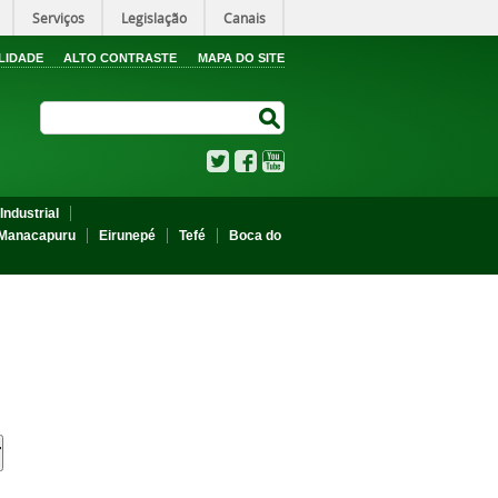
Serviços
Legislação
Canais
LIDADE
ALTO CONTRASTE
MAPA DO SITE
Search Site
Search Site
Twitter
Facebook
YouTube
Industrial
Manacapuru
Eirunepé
Tefé
Boca do