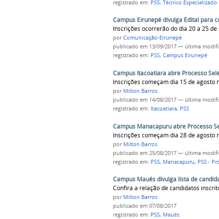
registrado em:
PSS
,
Técnico Especializado
Campus Eirunepé divulga Edital para c
Inscrições ocorrerão do dia 20 a 25 d
por
Comunicação-Eirunepé
publicado
em 13/09/2017
—
última modif
registrado em:
PSS
,
Campus Eirunepé
Campus Itacoatiara abre Processo Selet
Inscrições começam dia 15 de agosto
por
Milton Barros
publicado
em 14/08/2017
—
última modif
registrado em:
Itacoatiara
,
PSS
Campus Manacapuru abre Processo Selet
Inscrições começam dia 28 de agosto
por
Milton Barros
publicado
em 25/08/2017
—
última modif
registrado em:
PSS
,
Manacapuru
,
PSS - Pr
Campus Maués divulga lista de candida
Confira a relação de candidatos inscrit
por
Milton Barros
publicado
em 07/08/2017
registrado em:
PSS
,
Maués