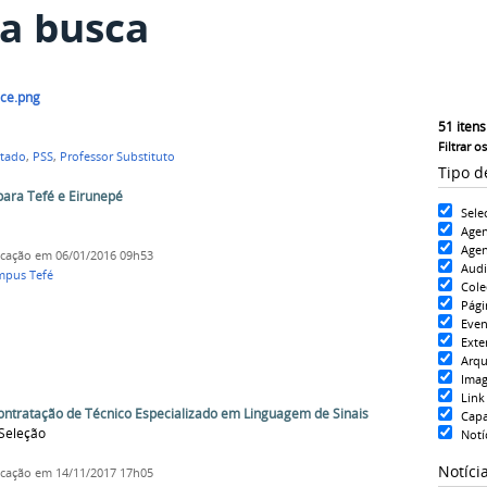
a busca
ce.png
51
itens
Filtrar o
ltado
,
PSS
,
Professor Substituto
Tipo d
para Tefé e Eirunepé
Sele
Age
Agen
icação
em 06/01/2016 09h53
Aud
pus Tefé
Cole
Pági
Even
Exte
Arqu
Ima
Link
ontratação de Técnico Especializado em Linguagem de Sinais
Cap
Seleção
Notí
Notíci
icação
em 14/11/2017 17h05