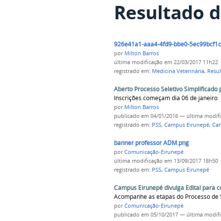
Resultado d
926e41a1-aaa4-4fd9-bbe0-5ec99bcf1c
por
Milton Barros
última modificação
em 22/03/2017 11h22
registrado em:
Medicina Veterinária
,
Resu
Aberto Processo Seletivo Simplificado 
Inscrições começam dia 06 de janeiro
por
Milton Barros
publicado
em 04/01/2016
—
última modif
registrado em:
PSS
,
Campus Eirunepé
,
Cam
banner professor ADM.png
por
Comunicação-Eirunepé
última modificação
em 13/09/2017 18h50
registrado em:
PSS
,
Campus Eirunepé
Campus Eirunepé divulga Edital para c
Acompanhe as etapas do Processo de 
por
Comunicação-Eirunepé
publicado
em 05/10/2017
—
última modif