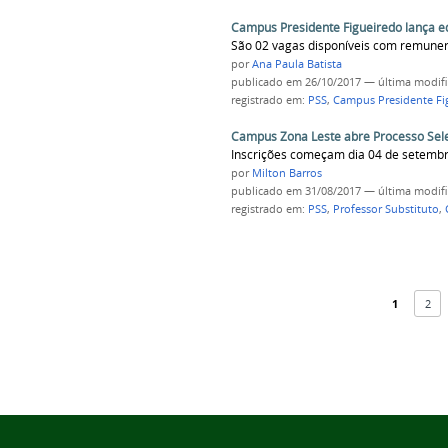
Campus Presidente Figueiredo lança ed
São 02 vagas disponíveis com remune
por
Ana Paula Batista
publicado
em 26/10/2017
—
última modif
registrado em:
PSS
,
Campus Presidente Fi
Campus Zona Leste abre Processo Selet
Inscrições começam dia 04 de setembro
por
Milton Barros
publicado
em 31/08/2017
—
última modif
registrado em:
PSS
,
Professor Substituto
,
1
2