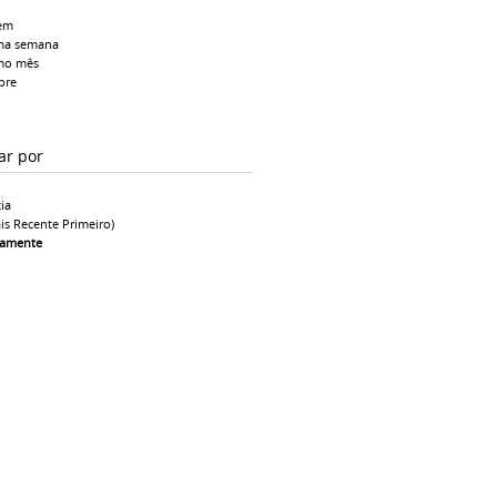
em
ma semana
mo mês
pre
ar por
ia
is Recente Primeiro)
camente