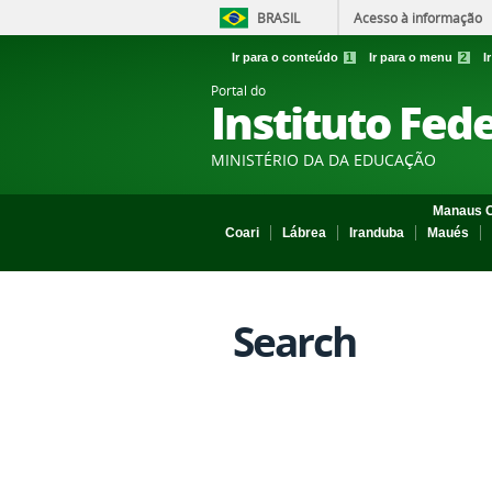
BRASIL
Acesso à informação
Ir para o conteúdo
1
Ir para o menu
2
I
Portal do
Instituto Fed
MINISTÉRIO DA DA EDUCAÇÃO
Manaus C
Coari
Lábrea
Iranduba
Maués
Search