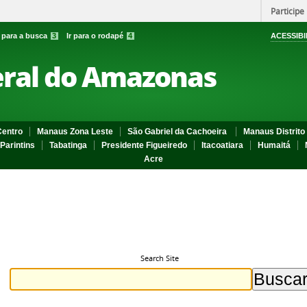
Participe
r para a busca
3
Ir para o rodapé
4
ACESSIBI
eral do Amazonas
entro
Manaus Zona Leste
São Gabriel da Cachoeira
Manaus Distrito 
Parintins
Tabatinga
Presidente Figueiredo
Itacoatiara
Humaitá
Acre
Search Site