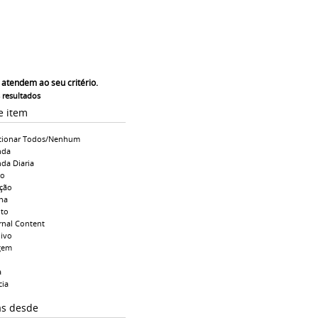
 atendem ao seu critério.
s resultados
e item
cionar Todos/Nenhum
nda
da Diaria
io
ção
na
to
rnal Content
ivo
gem
a
cia
as desde