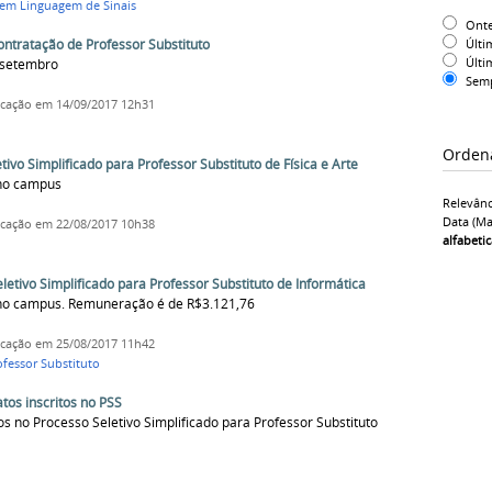
 em Linguagem de Sinais
Ont
Últi
ontratação de Professor Substituto
Últi
e setembro
Sem
icação
em 14/09/2017 12h31
Orden
ivo Simplificado para Professor Substituto de Física e Arte
 no campus
Relevânc
Data (ma
icação
em 22/08/2017 10h38
alfabeti
ivo Simplificado para Professor Substituto de Informática
 no campus. Remuneração é de R$3.121,76
icação
em 25/08/2017 11h42
ofessor Substituto
tos inscritos no PSS
os no Processo Seletivo Simplificado para Professor Substituto