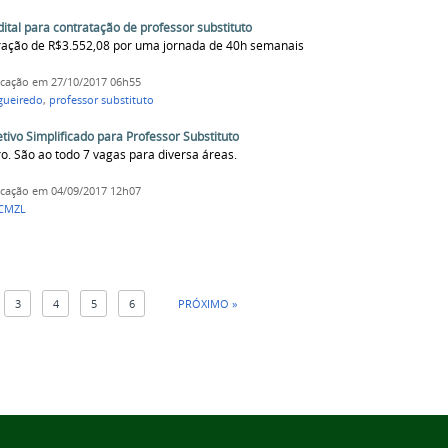
ital para contratação de professor substituto
ração de R$3.552,08 por uma jornada de 40h semanais
icação
em 27/10/2017 06h55
gueiredo
,
professor substituto
ivo Simplificado para Professor Substituto
. São ao todo 7 vagas para diversa áreas.
icação
em 04/09/2017 12h07
CMZL
3
4
5
6
PRÓXIMO »