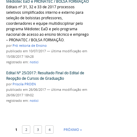
Médiotec EaD e PRONATEC / BOLSA FORMAÇÃO
Editais nº 31, 32 e 33 de 2017 processos
seletivos simplificados interno e externo para
seleção de bolsistas professores,
coordenadores e equipe multidisciplinar pelo
programa Médiotec EaD e pelo programa
nacional de acesso ao ensino técnico e emprego
– PRONATEC / BOLSA FORMAÇÃO.
por
Pró reitoria de Ensino
publicado
em 10/07/2017
—
última modificação
em
15/08/2017 16h28
registrado em:
notici
Edital Nº 25/2017: Resultado Final do Edital de
Reopção de Cursos de Graduação
por
Priscila PROEN
publicado
em 26/06/2017
—
última modificação
em
26/06/2017 18h02
registrado em:
notici
1
2
3
4
PRÓXIMO »