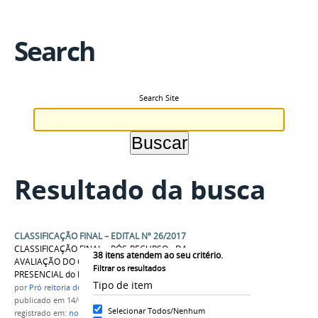
Search
Search Site
Resultado da busca
CLASSIFICAÇÃO FINAL – EDITAL Nº 26/2017
CLASSIFICAÇÃO FINAL – PÓS-RECURSO - DA
38
itens atendem ao seu critério.
AVALIAÇÃO DO CANDIDATO A TUTOR
Filtrar os resultados
PRESENCIAL do EDITAL Nº 26/2017
Tipo de item
por
Pró reitoria de Ensino
publicado
em 14/07/2017
Selecionar Todos/Nenhum
registrado em:
notici