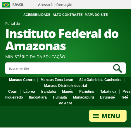
BRASIL
Acesso à informação
ACESSIBILIDADE
ALTO CONTRASTE
MAPA DO SITE
Portal do
Instituto Federal do
Amazonas
MINISTÉRIO DA DA EDUCAÇÃO
Search Site
Sea
Manaus Centro
Manaus Zona Leste
São Gabriel da Cachoeira
Manaus Distrito Industrial
Coari
Lábrea
Iranduba
Maués
Parintins
Tabatinga
Pres
Figueiredo
Itacoatiara
Humaitá
Manacapuru
Eirunepé
Tefé
do Acre