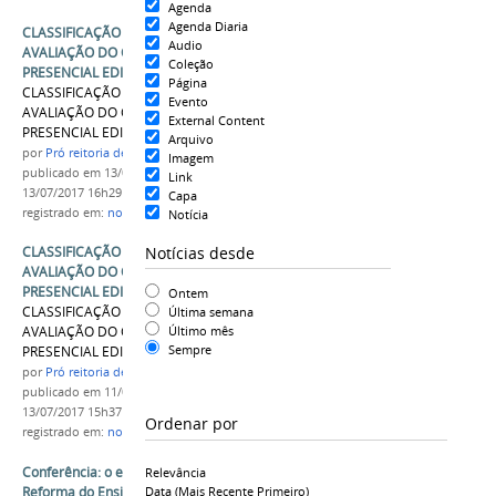
Agenda
Agenda Diaria
CLASSIFICAÇÃO FINAL – PÓS-RECURSO - DA
Audio
AVALIAÇÃO DO CANDIDATO A TUTOR
Coleção
PRESENCIAL EDITAL Nº 26/2017
Página
CLASSIFICAÇÃO FINAL – PÓS-RECURSO - DA
Evento
AVALIAÇÃO DO CANDIDATO A TUTOR
External Content
PRESENCIAL EDITAL Nº 26/2017
Arquivo
por
Pró reitoria de Ensino
Imagem
publicado
em 13/07/2017
—
última modificação
em
Link
13/07/2017 16h29
Capa
registrado em:
notici
Notícia
Notícias desde
CLASSIFICAÇÃO GERAL – PRÉ-RECURSO - DA
AVALIAÇÃO DO CANDIDATO A TUTOR
PRESENCIAL EDITAL Nº 26/2017
Ontem
CLASSIFICAÇÃO GERAL – PRÉ-RECURSO - DA
Última semana
Último mês
AVALIAÇÃO DO CANDIDATO A TUTOR
Sempre
PRESENCIAL EDITAL Nº 26/2017
por
Pró reitoria de Ensino
publicado
em 11/07/2017
—
última modificação
em
13/07/2017 15h37
Ordenar por
registrado em:
notici
Conferência: o ensino médio integrado diante da
Relevância
Reforma do Ensino Médio e BNCC – como fica?
Data (mais Recente Primeiro)