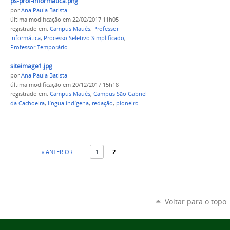
ps-prof-informatica.png
por
Ana Paula Batista
última modificação
em 22/02/2017 11h05
registrado em:
Campus Maués
,
Professor
Informática
,
Processo Seletivo Simplificado
,
Professor Temporário
siteimage1.jpg
por
Ana Paula Batista
última modificação
em 20/12/2017 15h18
registrado em:
Campus Maués
,
Campus São Gabriel
da Cachoeira
,
língua indígena
,
redação
,
pioneiro
« ANTERIOR
1
2
Voltar para o topo