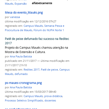
alfabeticamente
Maués
,
Expansão II
,
Diretor Geral
Mesa do evento_Maués.png
por
vanessa
última modificação
em 12/12/2016 07h27
registrado em:
Campus Maués
,
Semana Pesca e
Piscicultura de Maués
,
Fórum do NUPA Norte 1
Patê de peixe defumado faz sucesso na Reditec
2017
Projeto do Campus Maués chamou atenção na
Mostra de Extensão e Cultura.
por
Ana Paula Batista
publicado
em 21/11/2017
—
última modificação
em
21/11/2017 21h10
registrado em:
Reditec 2017
,
Patê de peixe
,
Campus
Maués
,
defumado
ps-maues-cronograma.png
por
Ana Paula Batista
última modificação
em 15/03/2017 08h40
registrado em:
Campus Maués
,
prova didática
,
Processo Seletivo Simplificado
,
docentes