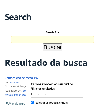
Search
Search Site
Resultado da busca
Composição de mesa.JPG
por
vanessa
19
itens atendem ao seu critério.
última modificação
em 15/02/2016 10h57
Filtrar os resultados
registrado em:
Solenidade de Posse
,
Campus
Tipo de item
Maués
,
Expansão II
,
Diretor Geral
Selecionar Todos/Nenhum
IFAM é pioneiro no Brasil na aplicação de