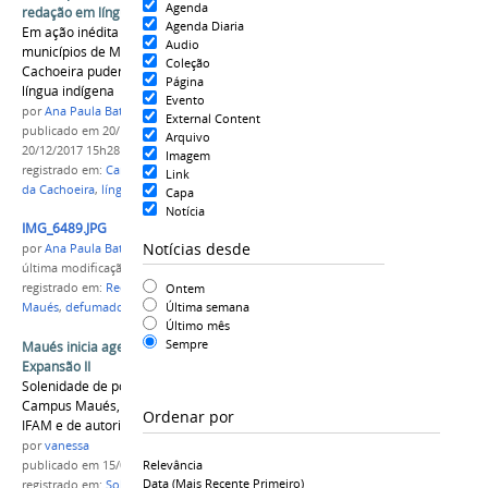
Agenda
redação em língua indígena
Agenda Diaria
Em ação inédita no país, candidatos dos
Audio
municípios de Maués e São Gabriel da
Coleção
Cachoeira puderam escrever a redação em uma
Página
língua indígena
Evento
por
Ana Paula Batista
External Content
publicado
em 20/12/2017
—
última modificação
em
Arquivo
20/12/2017 15h28
Imagem
registrado em:
Campus Maués
,
Campus São Gabriel
Link
da Cachoeira
,
língua indígena
,
redação
,
pioneiro
Capa
Notícia
IMG_6489.JPG
Notícias desde
por
Ana Paula Batista
última modificação
em 21/11/2017 20h12
Ontem
registrado em:
Reditec 2017
,
Patê de peixe
,
Campus
Última semana
Maués
,
defumado
Último mês
Sempre
Maués inicia agenda de posses dos diretores da
Expansão II
Solenidade de posse ocorreu no auditório do
Campus Maués, com a presença do reitor do
Ordenar por
IFAM e de autoridades locais.
por
vanessa
Relevância
publicado
em 15/02/2016
Data (mais Recente Primeiro)
registrado em:
Solenidade de Posse
,
Campus