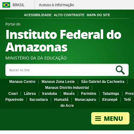
BRASIL
Acesso à informação
ACESSIBILIDADE
ALTO CONTRASTE
MAPA DO SITE
Portal do
Instituto Federal do
Amazonas
MINISTÉRIO DA DA EDUCAÇÃO
Search Site
Sea
Manaus Centro
Manaus Zona Leste
São Gabriel da Cachoeira
Manaus Distrito Industrial
Coari
Lábrea
Iranduba
Maués
Parintins
Tabatinga
Pres
Figueiredo
Itacoatiara
Humaitá
Manacapuru
Eirunepé
Tefé
do Acre