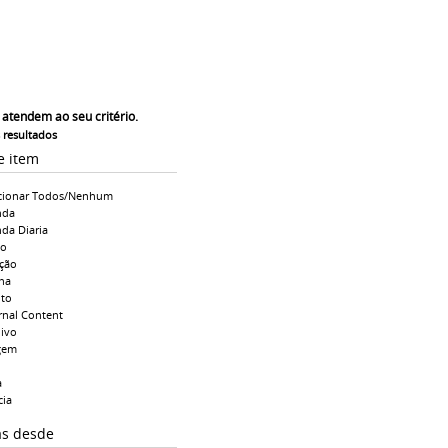
 atendem ao seu critério.
s resultados
e item
cionar Todos/Nenhum
nda
da Diaria
io
ção
na
to
rnal Content
ivo
gem
a
cia
as desde