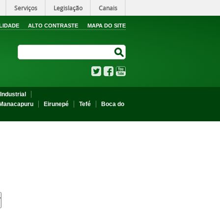
Serviços
Legislação
Canais
LIDADE
ALTO CONTRASTE
MAPA DO SITE
Search Site
Search Site
Twitter
Facebook
YouTube
Industrial
Manacapuru
Eirunepé
Tefé
Boca do