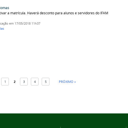
diomas
tivar a matrícula. Haverá desconto para alunos e servidores do IFAM
icação
em 17/05/2018 11h37
las
1
2
3
4
5
PRÓXIMO »