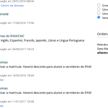
icação
em 29/01/2016 08h44
Ont
,
Centro de Idiomas
Últi
Últi
Humaitá
Sem
icação
em 17/06/2016 17h56
Orden
iomas do IFAM/CMC
Inglês, Espanhol, Francês, Japonês, Libras e Língua Portuguesa
Relevânc
Data (ma
icação
em 26/06/2017 13h23
alfabeti
diomas
tivar a matrícula. Haverá desconto para alunos e servidores do IFAM
icação
em 16/05/2018 13h04
las
diomas
tivar a matrícula. Haverá desconto para alunos e servidores do IFAM
icação
em 11/01/2017 12h08
las