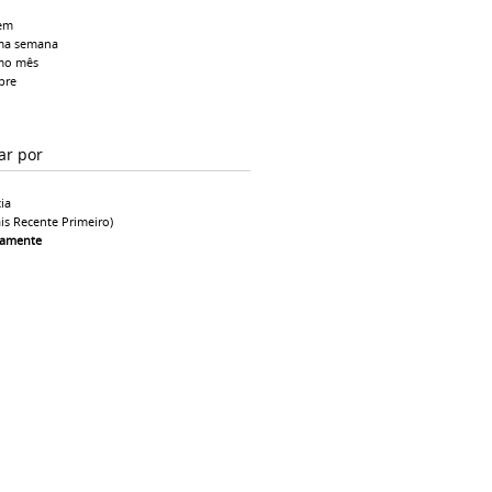
em
ma semana
mo mês
pre
ar por
ia
is Recente Primeiro)
camente