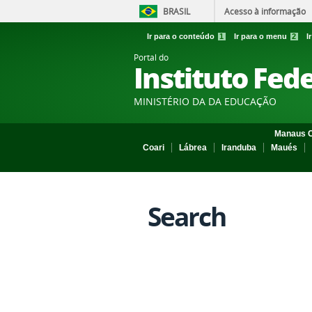
BRASIL
Acesso à informação
Ir para o conteúdo
1
Ir para o menu
2
I
Portal do
Instituto Fed
MINISTÉRIO DA DA EDUCAÇÃO
Manaus C
Coari
Lábrea
Iranduba
Maués
Search