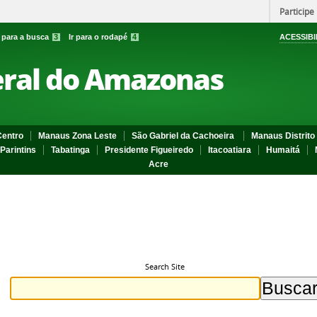
Participe
r para a busca
3
Ir para o rodapé
4
ACESSIBI
eral do Amazonas
entro
Manaus Zona Leste
São Gabriel da Cachoeira
Manaus Distrito 
Parintins
Tabatinga
Presidente Figueiredo
Itacoatiara
Humaitá
Acre
Search Site