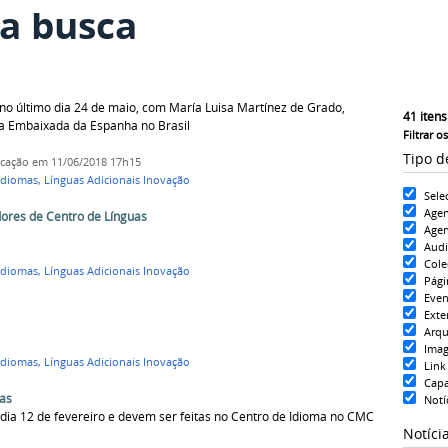
a busca
no último dia 24 de maio, com María Luisa Martínez de Grado,
41
itens
da Embaixada da Espanha no Brasil
Filtrar o
Tipo d
icação
em 11/06/2018 17h15
Idiomas
,
Línguas Adicionais Inovação
Sele
Age
ores de Centro de Línguas
Agen
Aud
Cole
Idiomas
,
Línguas Adicionais Inovação
Pági
Even
Exte
Arqu
Ima
Idiomas
,
Línguas Adicionais Inovação
Link
Cap
mas
Notí
 dia 12 de fevereiro e devem ser feitas no Centro de Idioma no CMC
Notíci