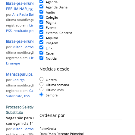
Agenda
libras-pss-eirunepé-RESULTADO-
Agenda Diaria
PRELIMINAR.jpg
Audio
por
Ana Paula Batista
Coleção
última modificação
em 19/02/2018 11h13
Página
registrado em:
Língua de Sinais
,
Campus Eirunepé
,
Evento
PSS
,
resultado preliminar
External Content
Arquivo
libras-pss-eirunepé-RESULTADO-final.jpg
Imagem
por
Milton Barros
Link
última modificação
em 23/02/2018 16h20
Capa
registrado em:
Língua de sinais
,
PSS
,
Campus
Notícia
Eirunepé
Notícias desde
Manacapuru ps.png
Ontem
por
Rodirgo
Última semana
última modificação
em 01/06/2022 16h22
Último mês
registrado em:
Campus Manacapuru
,
Professor
Sempre
Substituto
,
PSS
Processo Seletivo Simplificado para Professor
Substituto
Ordenar por
Vagas são para 6 campi do IFAM. As inscrições
começam dia 1º de junho
Relevância
por
Milton Barros
Data (mais Recente Primeiro)
publicado
em 30/05/2016
—
última modificação
em