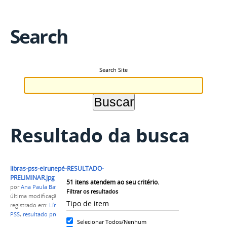
Search
Search Site
Resultado da busca
libras-pss-eirunepé-RESULTADO-
PRELIMINAR.jpg
51
itens atendem ao seu critério.
por
Ana Paula Batista
Filtrar os resultados
última modificação
em 15/05/2018 15h05
Tipo de item
registrado em:
Língua de Sinais
,
Campus Eirunepé
,
PSS
,
resultado preliminar
Selecionar Todos/Nenhum