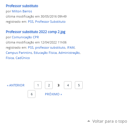
Professor substituto
por
Milton Barros
última modificação
em 30/05/2016 09h49
registrado em:
PSS
,
Professor Substituto
Professor substituto 2022 comp 2.jpg
por
Comunicação CPR
última modificação
em 12/04/2022 11h06
registrado em:
PSS
,
professor substituto
,
IFAM
,
Campus Parintins
,
Educação Física
,
Administração
,
Física
,
CadÙnico
« ANTERIOR
1
2
3
4
5
6
PRÓXIMO »
Voltar para o topo