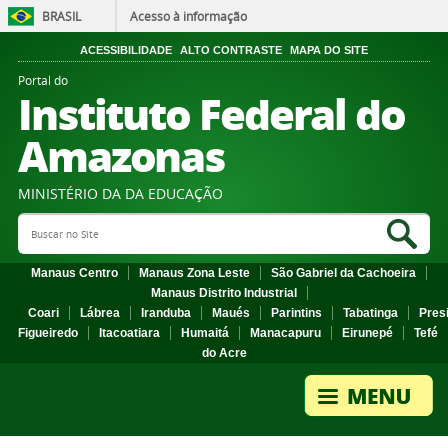
BRASIL
Acesso à informação
ACESSIBILIDADE
ALTO CONTRASTE
MAPA DO SITE
Portal do
Instituto Federal do
Amazonas
MINISTÉRIO DA DA EDUCAÇÃO
Search Site
Sea
Manaus Centro
Manaus Zona Leste
São Gabriel da Cachoeira
Manaus Distrito Industrial
Coari
Lábrea
Iranduba
Maués
Parintins
Tabatinga
Pres
Figueiredo
Itacoatiara
Humaitá
Manacapuru
Eirunepé
Tefé
do Acre