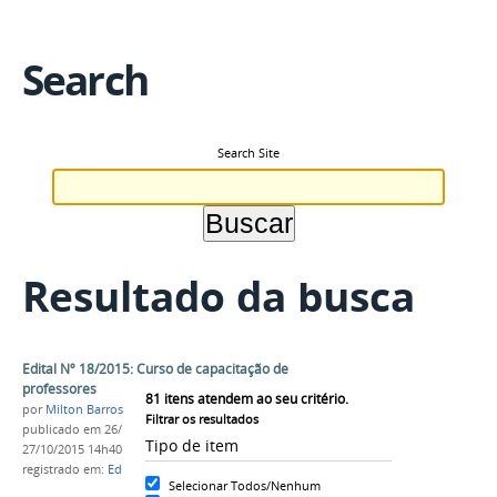
Search
Search Site
Resultado da busca
Edital Nº 18/2015: Curso de capacitação de
professores
81
itens atendem ao seu critério.
por
Milton Barros
Filtrar os resultados
publicado
em 26/10/2015
—
última modificação
em
Tipo de item
27/10/2015 14h40
registrado em:
Edital nº18/2015
,
EaD
,
PROEN
Selecionar Todos/Nenhum