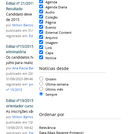
Agenda
Edital nº 21/2015 Curso de idiomas e-tec -
Agenda Diaria
Resultado
Audio
Candidato deve se matricular dia 1 de setembro
Coleção
de 2015
Página
por
Milton Barros
Evento
publicado
em 31/08/2015
External Content
registrado em:
Edital nº21/2015
,
PROEN
,
EAD
,
E-TEC
Arquivo
Imagem
Edital nº15/2015 - Orientações para 2ª fase
Link
eliminatória
Capa
Os candidatos homologados tem até o dia 31 de
Notícia
julho para realizar capacitação online
Notícias desde
por
Ana Paula Batista
publicado
em 23/07/2015
—
última modificação
em
Ontem
31/08/2023 08h46
Última semana
registrado em:
professor pesquisador
,
PROEN
,
Edital
Último mês
nº 15/2015
Sempre
Edital nº19/2015 - Professor pesquisador-
orientador cursos de pós-graduação Lato Sensu
As inscrições vão até 19 de agosto
Ordenar por
por
Milton Barros
publicado
em 13/08/2015
—
última modificação
em
Relevância
13/08/2015 16h42
Data (mais Recente Primeiro)
registrado em:
EaD
,
PROEN