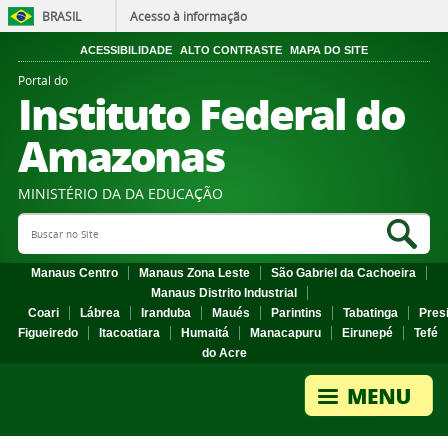
BRASIL
Acesso à informação
ACESSIBILIDADE
ALTO CONTRASTE
MAPA DO SITE
Portal do
Instituto Federal do
Amazonas
MINISTÉRIO DA DA EDUCAÇÃO
Search Site
Sea
Manaus Centro
Manaus Zona Leste
São Gabriel da Cachoeira
Manaus Distrito Industrial
Coari
Lábrea
Iranduba
Maués
Parintins
Tabatinga
Pres
Figueiredo
Itacoatiara
Humaitá
Manacapuru
Eirunepé
Tefé
do Acre