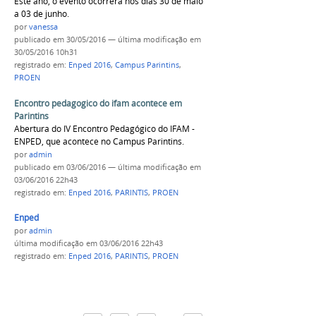
Este ano, o evento ocorrerá nos dias 30 de maio
a 03 de junho.
por
vanessa
publicado
em 30/05/2016
—
última modificação
em
30/05/2016 10h31
registrado em:
Enped 2016
,
Campus Parintins
,
PROEN
Encontro pedagogico do ifam acontece em
Parintins
Abertura do IV Encontro Pedagógico do IFAM -
ENPED, que acontece no Campus Parintins.
por
admin
publicado
em 03/06/2016
—
última modificação
em
03/06/2016 22h43
registrado em:
Enped 2016
,
PARINTIS
,
PROEN
Enped
por
admin
última modificação
em 03/06/2016 22h43
registrado em:
Enped 2016
,
PARINTIS
,
PROEN