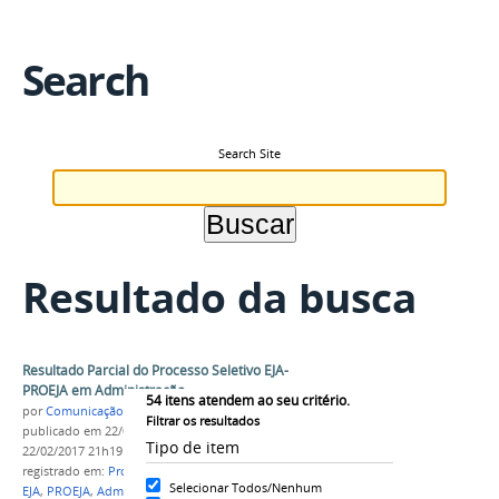
Search
Search Site
Resultado da busca
Resultado Parcial do Processo Seletivo EJA-
PROEJA em Administração
54
itens atendem ao seu critério.
por
Comunicação COARI
Filtrar os resultados
publicado
em 22/02/2017
—
última modificação
em
Tipo de item
22/02/2017 21h19
registrado em:
Processo Seletivo
,
Resultado Parcial
,
Selecionar Todos/Nenhum
EJA
,
PROEJA
,
Administração
,
Campus Coari
,
2017