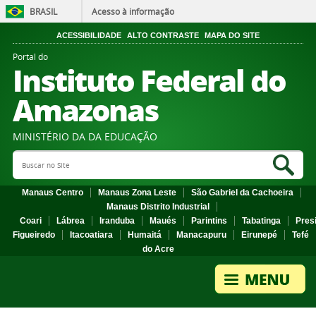
BRASIL
Acesso à informação
ACESSIBILIDADE
ALTO CONTRASTE
MAPA DO SITE
Portal do
Instituto Federal do
Amazonas
MINISTÉRIO DA DA EDUCAÇÃO
Search Site
Sea
Manaus Centro
Manaus Zona Leste
São Gabriel da Cachoeira
Manaus Distrito Industrial
Coari
Lábrea
Iranduba
Maués
Parintins
Tabatinga
Pres
Figueiredo
Itacoatiara
Humaitá
Manacapuru
Eirunepé
Tefé
do Acre