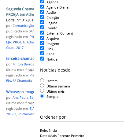
Agenda
Agenda Diaria
Segunda Chamada do Processo Seletivo EJA -
Audio
PROEJA em Administração
Coleção
Edital Nº 01/2017
Página
por
Comunicação COARI
Evento
publicado
em 04/03/2017
External Content
registrado em:
Processo Seletivo
,
Segunda chamada
,
Arquivo
EJA
,
PROEJA
,
Administração
,
Edital 01
,
Campus
Imagem
Coari
,
2017
Link
Capa
terceira-chamada-eja-GRADUACAO.png
Notícia
por
Milton Barros
Notícias desde
última modificação
em 15/12/2016 11h13
registrado em:
Processo Seletivo 2017/1
,
Graduação
,
Ontem
EJA
,
3ª Chamada
Última semana
Último mês
WhatsApp Image 2016-12-03 at 11.36.50.jpeg
Sempre
por
Ana Paula Batista
última modificação
em 03/12/2016 11h52
registrado em:
EJA
,
Graduação
,
Processo Seletivo
2017/1
,
2ª chamada
Ordenar por
Relevância
Data (mais Recente Primeiro)