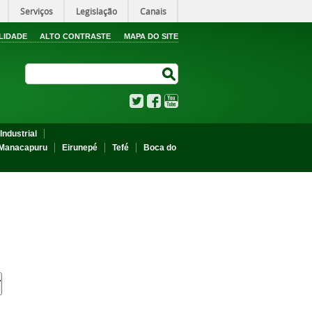
Serviços
Legislação
Canais
LIDADE
ALTO CONTRASTE
MAPA DO SITE
Search Site
Search Site
Twitter
Facebook
YouTube
Industrial
Manacapuru
Eirunepé
Tefé
Boca do