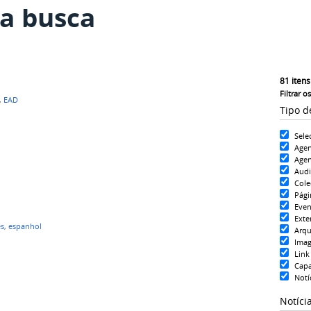
a busca
81
itens
Filtrar o
,
EAD
Tipo d
Sele
Age
Agen
Aud
Cole
Pági
Even
Exte
ês
,
espanhol
Arqu
Ima
Link
Cap
Notí
Notíci