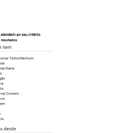
 atendem ao seu critério.
s resultados
e item
cionar Todos/Nenhum
nda
da Diaria
io
ção
na
to
rnal Content
ivo
gem
a
cia
as desde