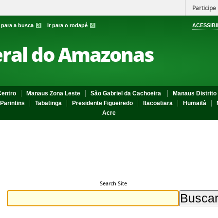
Participe
r para a busca
3
Ir para o rodapé
4
ACESSIBI
eral do Amazonas
entro
Manaus Zona Leste
São Gabriel da Cachoeira
Manaus Distrito 
Parintins
Tabatinga
Presidente Figueiredo
Itacoatiara
Humaitá
Acre
Search Site