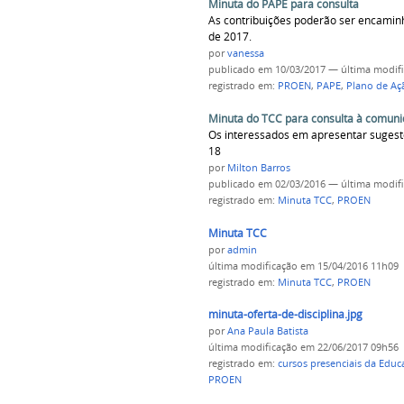
Minuta do PAPE para consulta
As contribuições poderão ser encaminh
de 2017.
por
vanessa
publicado
em 10/03/2017
—
última modif
registrado em:
PROEN
,
PAPE
,
Plano de Açã
Minuta do TCC para consulta à comun
Os interessados em apresentar sugestõ
18
por
Milton Barros
publicado
em 02/03/2016
—
última modif
registrado em:
Minuta TCC
,
PROEN
Minuta TCC
por
admin
última modificação
em 15/04/2016 11h09
registrado em:
Minuta TCC
,
PROEN
minuta-oferta-de-disciplina.jpg
por
Ana Paula Batista
última modificação
em 22/06/2017 09h56
registrado em:
cursos presenciais da Educ
PROEN