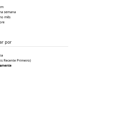
em
ma semana
mo mês
pre
ar por
ia
is Recente Primeiro)
camente