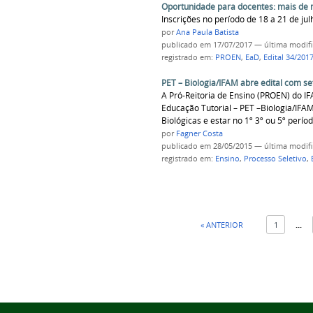
Oportunidade para docentes: mais de 
Inscrições no período de 18 a 21 de jul
por
Ana Paula Batista
publicado
em 17/07/2017
—
última modif
registrado em:
PROEN
,
EaD
,
Edital 34/201
PET – Biologia/IFAM abre edital com se
A Pró-Reitoria de Ensino (PROEN) do IF
Educação Tutorial – PET –Biologia/IFA
Biológicas e estar no 1º 3º ou 5º perío
por
Fagner Costa
publicado
em 28/05/2015
—
última modif
registrado em:
Ensino
,
Processo Seletivo
,
« ANTERIOR
1
...