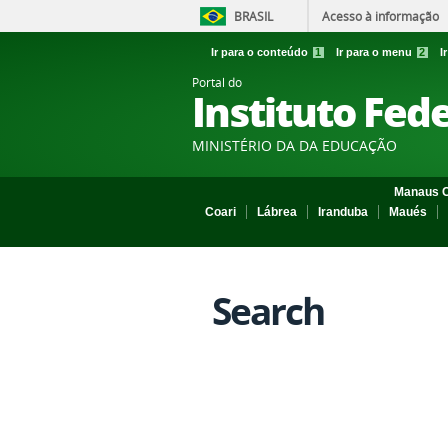
BRASIL
Acesso à informação
Ir para o conteúdo
1
Ir para o menu
2
I
Portal do
Instituto Fed
MINISTÉRIO DA DA EDUCAÇÃO
Manaus C
Coari
Lábrea
Iranduba
Maués
Search