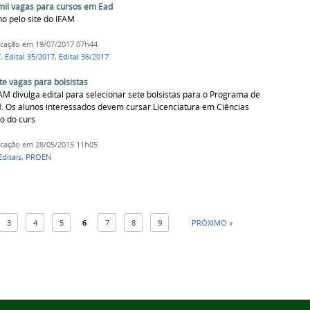
mil vagas para cursos em Ead
ho pelo site do IFAM
icação
em 19/07/2017 07h44
7
,
Edital 35/2017
,
Edital 36/2017
te vagas para bolsistas
AM divulga edital para selecionar sete bolsistas para o Programa de
M. Os alunos interessados devem cursar Licenciatura em Ciências
do do curs
icação
em 28/05/2015 11h05
Editais
,
PROEN
3
4
5
6
7
8
9
PRÓXIMO »