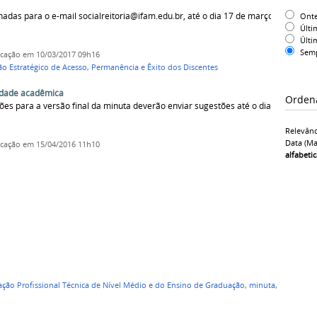
adas para o e-mail socialreitoria@ifam.edu.br, até o dia 17 de março
Ont
Últi
Últi
Sem
icação
em 10/03/2017 09h16
o Estratégico de Acesso, Permanência e Êxito dos Discentes
idade acadêmica
Orden
es para a versão final da minuta deverão enviar sugestões até o dia
Relevânc
Data (ma
icação
em 15/04/2016 11h10
alfabeti
ação Profissional Técnica de Nível Médio e do Ensino de Graduação
,
minuta
,