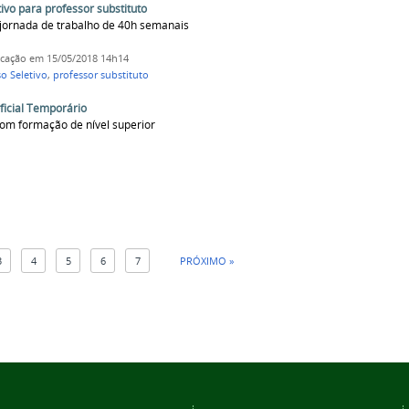
vo para professor substituto
 jornada de trabalho de 40h semanais
icação
em 15/05/2018 14h14
o Seletivo
,
professor substituto
ficial Temporário
om formação de nível superior
3
4
5
6
7
PRÓXIMO »