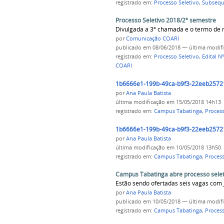
registrado em:
Processo Seletivo
,
Subsequ
Processo Seletivo 2018/2º semestre
Divulgada a 3º chamada e o termo de r
por
Comunicação COARI
publicado
em 08/06/2018
—
última modif
registrado em:
Processo Seletivo
,
Edital N
COARI
1b6666e1-199b-49ca-b9f3-22eeb2572
por
Ana Paula Batista
última modificação
em 15/05/2018 14h13
registrado em:
Campus Tabatinga
,
Process
1b6666e1-199b-49ca-b9f3-22eeb2572
por
Ana Paula Batista
última modificação
em 10/05/2018 13h50
registrado em:
Campus Tabatinga
,
Process
Campus Tabatinga abre processo seleti
Estão sendo ofertadas seis vagas com
por
Ana Paula Batista
publicado
em 10/05/2018
—
última modif
registrado em:
Campus Tabatinga
,
Process