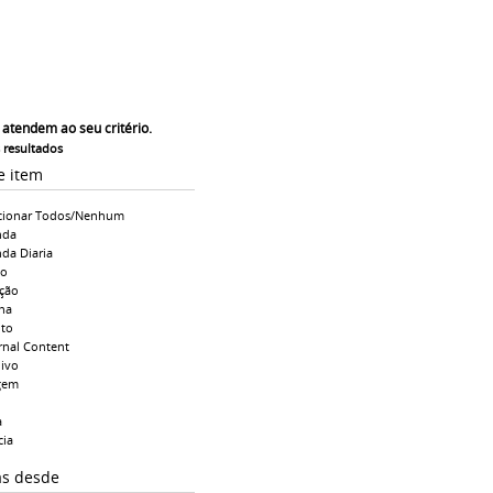
 atendem ao seu critério.
s resultados
e item
cionar Todos/Nenhum
nda
da Diaria
io
ção
na
to
rnal Content
ivo
gem
a
cia
as desde