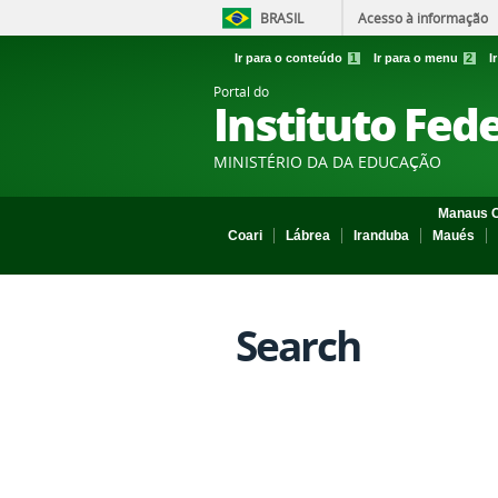
BRASIL
Acesso à informação
Ir para o conteúdo
1
Ir para o menu
2
I
Portal do
Instituto Fed
MINISTÉRIO DA DA EDUCAÇÃO
Manaus C
Coari
Lábrea
Iranduba
Maués
Search