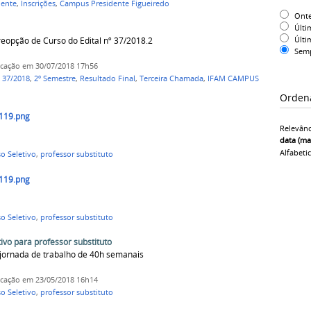
ente
,
Inscrições
,
Campus Presidente Figueiredo
Ont
Últi
Últi
eopção de Curso do Edital nº 37/2018.2
Sem
icação
em 30/07/2018 17h56
º 37/2018
,
2º Semestre
,
Resultado Final
,
Terceira Chamada
,
IFAM CAMPUS
Orden
119.png
Relevânc
data (ma
Alfabeti
o Seletivo
,
professor substituto
119.png
o Seletivo
,
professor substituto
vo para professor substituto
 jornada de trabalho de 40h semanais
icação
em 23/05/2018 16h14
o Seletivo
,
professor substituto