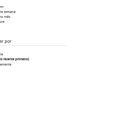
em
ma semana
mo mês
pre
ar por
ia
is recente primeiro)
camente