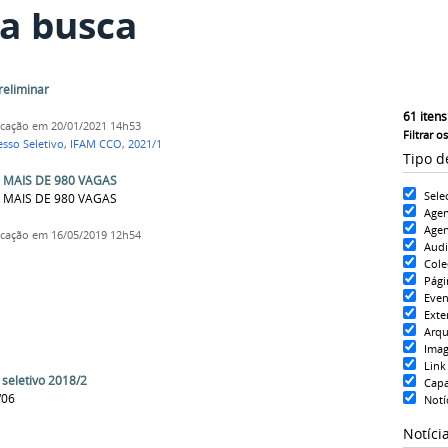
a busca
reliminar
61
itens
icação
em 20/01/2021 14h53
Filtrar o
esso Seletivo
,
IFAM CCO
,
2021/1
Tipo d
 MAIS DE 980 VAGAS
Sele
 MAIS DE 980 VAGAS
Age
Agen
icação
em 16/05/2019 12h54
Aud
Cole
Pági
Even
Exte
Arqu
Ima
Link
 seletivo 2018/2
Cap
/06
Notí
Notíci