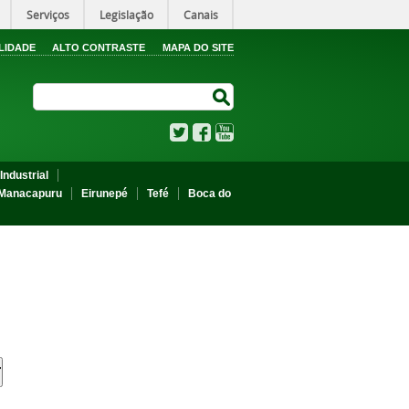
Serviços
Legislação
Canais
LIDADE
ALTO CONTRASTE
MAPA DO SITE
Search Site
Search Site
Twitter
Facebook
YouTube
Industrial
Manacapuru
Eirunepé
Tefé
Boca do