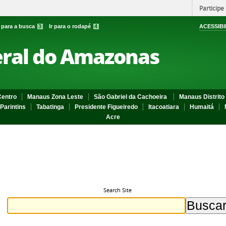
Participe
r para a busca
3
Ir para o rodapé
4
ACESSIBI
eral do Amazonas
entro
Manaus Zona Leste
São Gabriel da Cachoeira
Manaus Distrito 
Parintins
Tabatinga
Presidente Figueiredo
Itacoatiara
Humaitá
Acre
Search Site