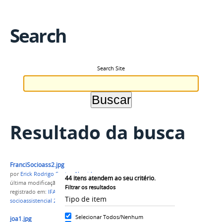
Search
Search Site
Resultado da busca
FranciSocioass2.jpg
por
Erick Rodrigo Santos Almeida
44
itens atendem ao seu critério.
última modificação
em 29/05/2020 13h26
Filtrar os resultados
registrado em:
IFAM
,
Campus Itacoatiara
,
Programa
Tipo de item
socioassistencial 2018
,
1º Semestre
Selecionar Todos/Nenhum
joa1.jpg