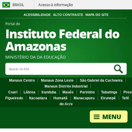
BRASIL
Acesso à informação
ACESSIBILIDADE
ALTO CONTRASTE
MAPA DO SITE
Portal do
Instituto Federal do
Amazonas
MINISTÉRIO DA DA EDUCAÇÃO
Search Site
Sea
Manaus Centro
Manaus Zona Leste
São Gabriel da Cachoeira
Manaus Distrito Industrial
Coari
Lábrea
Iranduba
Maués
Parintins
Tabatinga
Pres
Figueiredo
Itacoatiara
Humaitá
Manacapuru
Eirunepé
Tefé
do Acre