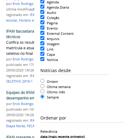
Agenda
por
Erick Rodrigo Santos Almeida
Agenda Diaria
última modificação
em 29/05/2020 13h26
Audio
registrado em:
IFAM
,
Campus Itacoatiara
,
Recesso
Coleção
escolar
,
Horário expediente
Página
Evento
IFAM Itacoatiara abre 265 vagas para cursos
External Content
técnicos
Arquivo
Confira os resultados, as chamadas para
Imagem
matrícula e atualizações do referido processo
Link
seletivo no final desta publicação
Capa
por
Erick Rodrigo Santos Almeida
Notícia
publicado
em 17/10/2018
—
última modificação
em
Notícias desde
29/05/2020 13h26
registrado em:
IFAM
,
Campus Itacoatiara
,
PROCESSO
Ontem
SELETIVO 2019-1
Última semana
Último mês
Equipes do IFAM Itacoatiara melhoram
Sempre
desempenho em competições esportivas
por
Erick Rodrigo Santos Almeida
publicado
em 14/09/2018
—
última modificação
em
29/05/2020 13h26
Ordenar por
registrado em:
IFAM
,
Campus Itacoatiara
,
JIFAM
Etapa Norte
,
FECANI 2018
Relevância
data (mais recente primeiro)
IFAM presente no desfile da Semana da Pátria