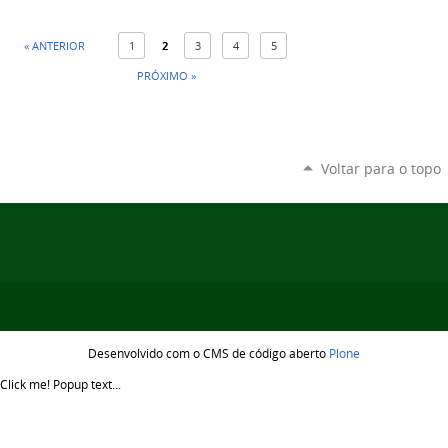
« ANTERIOR
1
2
3
4
5
PRÓXIMO »
Voltar para o topo
Desenvolvido com o CMS de código aberto
Plone
Click me!
Popup text...