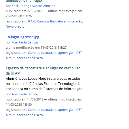
definitivo no município
por
Erick Rodrigo Santos Almeida
publicado
em 22/05/2018
—
última modificação
em
29/05/2020 13h26
registrado em:
IFAM
,
Campus Itacoatiara
,
Instalação
,
Novo prédio
1o-lugar-egresso.jpg
por
Ana Paula Batista
última modificação
em 14/03/2018 11h27
registrado em:
Campus Itacoatiara
,
aprovação
,
ICET
,
Almir Chaves Lopes Neto
Egresso de Itacoatiara é 1º lugar no vestibular
da UFAM
Almir Chaves Lopes Neto iniciará seus estudos
no Instituto de Ciências Exatas e Tecnologia de
Itacoatiara no curso de Sistemas de Informação
por
Ana Paula Batista
publicado
em 14/03/2018
—
última modificação
em
14/03/2018 11h30
registrado em:
Campus Itacoatiara
,
aprovação
,
ICET
,
Almir Chaves Lopes Neto