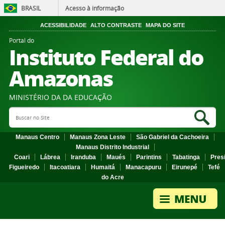
BRASIL
Acesso à informação
ACESSIBILIDADE
ALTO CONTRASTE
MAPA DO SITE
Portal do
Instituto Federal do
Amazonas
MINISTÉRIO DA DA EDUCAÇÃO
Search Site
Sea
Manaus Centro
Manaus Zona Leste
São Gabriel da Cachoeira
Manaus Distrito Industrial
Coari
Lábrea
Iranduba
Maués
Parintins
Tabatinga
Pres
Figueiredo
Itacoatiara
Humaitá
Manacapuru
Eirunepé
Tefé
do Acre