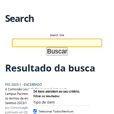
Search
Search Site
Resultado da busca
PSS 2023-1 - ENCERRADO
A Comissão Local de Processos Seletivos do
54
itens atendem ao seu critério.
campus Parintins publicou os relatórios finais e
Filtrar os resultados
os termos de encerramento do Processo
Tipo de item
Seletivo 2023/1.
por
Comunicação CPR
Selecionar Todos/Nenhum
publicado
em 25/10/2022
—
última modificação
em