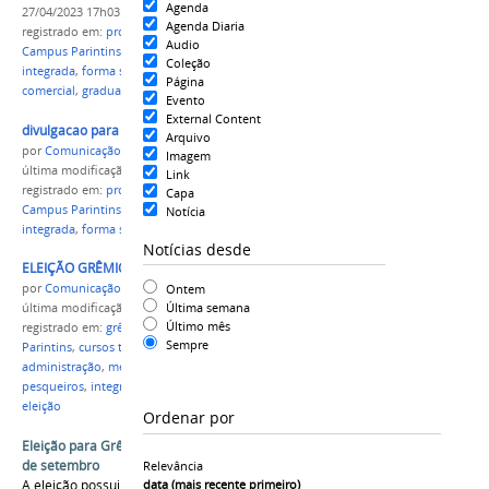
Agenda
27/04/2023 17h03
Agenda Diaria
registrado em:
processo seletivo 2023.1
,
#IFAM
,
Audio
Campus Parintins
,
cursos técnicos
,
EJA
,
forma
Coleção
integrada
,
forma subsequente
,
inscrições
,
gestão
Página
comercial
,
graduação
Evento
External Content
divulgacao para o site atualizada comp.jpg
Arquivo
por
Comunicação CPR
Imagem
última modificação
em 25/10/2022 16h30
Link
registrado em:
processo seletivo 2023.1
,
#IFAM
,
Capa
Campus Parintins
,
cursos técnicos
,
EJA
,
forma
Notícia
integrada
,
forma subsequente
,
inscrições
Notícias desde
ELEIÇÃO GRÊMIO 2022 ELEIÇÃO COMP.jpg
Ontem
por
Comunicação CPR
Última semana
última modificação
em 27/08/2022 21h37
Último mês
registrado em:
grêmio estudantil
,
IFAM
,
Campus
Sempre
Parintins
,
cursos técnicos
,
informatica
,
administração
,
meio ambiente
,
EJA
,
Recursos
pesqueiros
,
integrado
,
subsequente
,
inscrição
,
eleição
Ordenar por
Eleição para Grêmio Estudantil - eleição dia 02
de setembro
Relevância
A eleição possui 3 chapas inscritas disputando o
data (mais recente primeiro)