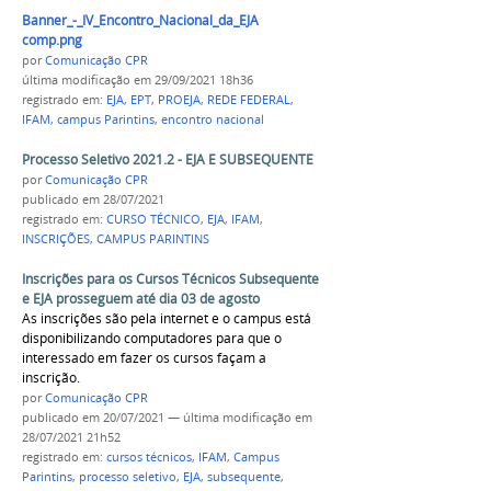
Banner_-_IV_Encontro_Nacional_da_EJA
comp.png
por
Comunicação CPR
última modificação
em 29/09/2021 18h36
registrado em:
EJA
,
EPT
,
PROEJA
,
REDE FEDERAL
,
IFAM
,
campus Parintins
,
encontro nacional
Processo Seletivo 2021.2 - EJA E SUBSEQUENTE
por
Comunicação CPR
publicado
em 28/07/2021
registrado em:
CURSO TÉCNICO
,
EJA
,
IFAM
,
INSCRIÇÕES
,
CAMPUS PARINTINS
Inscrições para os Cursos Técnicos Subsequente
e EJA prosseguem até dia 03 de agosto
As inscrições são pela internet e o campus está
disponibilizando computadores para que o
interessado em fazer os cursos façam a
inscrição.
por
Comunicação CPR
publicado
em 20/07/2021
—
última modificação
em
28/07/2021 21h52
registrado em:
cursos técnicos
,
IFAM
,
Campus
Parintins
,
processo seletivo
,
EJA
,
subsequente
,