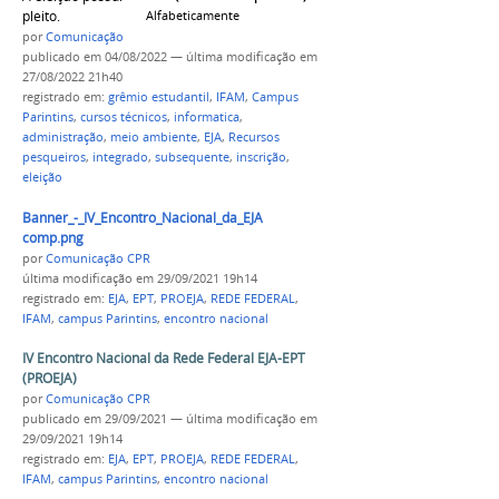
pleito.
Alfabeticamente
por
Comunicação CPR
publicado
em 04/08/2022
—
última modificação
em
27/08/2022 21h40
registrado em:
grêmio estudantil
,
IFAM
,
Campus
Parintins
,
cursos técnicos
,
informatica
,
administração
,
meio ambiente
,
EJA
,
Recursos
pesqueiros
,
integrado
,
subsequente
,
inscrição
,
eleição
Banner_-_IV_Encontro_Nacional_da_EJA
comp.png
por
Comunicação CPR
última modificação
em 29/09/2021 19h14
registrado em:
EJA
,
EPT
,
PROEJA
,
REDE FEDERAL
,
IFAM
,
campus Parintins
,
encontro nacional
IV Encontro Nacional da Rede Federal EJA-EPT
(PROEJA)
por
Comunicação CPR
publicado
em 29/09/2021
—
última modificação
em
29/09/2021 19h14
registrado em:
EJA
,
EPT
,
PROEJA
,
REDE FEDERAL
,
IFAM
,
campus Parintins
,
encontro nacional