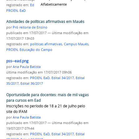
Alfabeticamente
registrado em:
Edital 35/2017
,
Edital 36/2017
,
PROEN
,
EaD
Atividades de políticas afirmativas em Maués
por
Pró reitoria de Ensino
publicado
em 17/07/2017
—
última modificação
em
17/07/2017 13h03
registrado em:
políticas afirmativas
,
Campus Maués
,
PROEN
,
Educação do Campo
pss--ead.png
por
Ana Paula Batista
última modificação
em 17/07/2017 09h06
registrado em:
PROEN
,
EaD
,
Edital 34/2017
,
Edital
35/2017
,
Edital 36/2017
Oportunidade para docentes: mais de mil vagas
para cursos em Ead
Inscrições no período de 18 a 21 de julho pelo
site do IFAM
por
Ana Paula Batista
publicado
em 17/07/2017
—
última modificação
em
19/07/2017 07h44
registrado em:
PROEN
,
EaD
,
Edital 34/2017
,
Edital