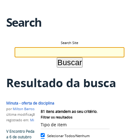
Search
Search Site
Resultado da busca
Minuta - oferta de disciplina
por
Milton Barros
81
itens atendem ao seu critério.
última modificação
em 16/10/2017 17h58
Filtrar os resultados
registrado em:
Minuta
,
PROEN
Tipo de item
V Encontro Pedagógico do IFAM acontece de 02
Selecionar Todos/Nenhum
a 6 de outubro