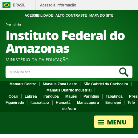
BRASIL
Acesso à informação
ACESSIBILIDADE
ALTO CONTRASTE
MAPA DO SITE
Portal do
Instituto Federal do
Amazonas
MINISTÉRIO DA DA EDUCAÇÃO
Search Site
Sea
Manaus Centro
Manaus Zona Leste
São Gabriel da Cachoeira
Manaus Distrito Industrial
Coari
Lábrea
Iranduba
Maués
Parintins
Tabatinga
Pres
Figueiredo
Itacoatiara
Humaitá
Manacapuru
Eirunepé
Tefé
do Acre