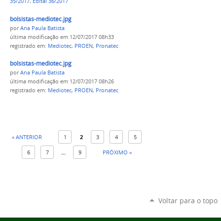
35/2017
,
Edital 36/2017
bolsistas-mediotec.jpg
por
Ana Paula Batista
última modificação
em 12/07/2017 08h33
registrado em:
Mediotec
,
PROEN
,
Pronatec
bolsistas-mediotec.jpg
por
Ana Paula Batista
última modificação
em 12/07/2017 08h26
registrado em:
Mediotec
,
PROEN
,
Pronatec
« ANTERIOR
1
2
3
4
5
6
7
...
9
PRÓXIMO »
Voltar para o topo