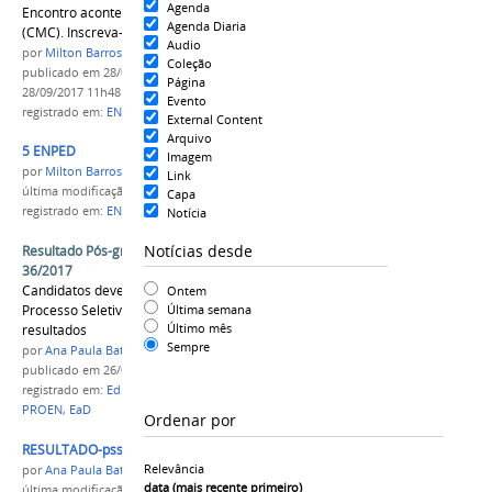
Agenda
Encontro acontece no Campus Manaus Centro
Agenda Diaria
(CMC). Inscreva-se
Audio
por
Milton Barros
Coleção
publicado
em 28/09/2017
—
última modificação
em
Página
28/09/2017 11h48
Evento
registrado em:
ENPED
,
PROEN
,
Ensino
External Content
Arquivo
5 ENPED
Imagem
por
Milton Barros
Link
última modificação
em 28/09/2017 11h45
Capa
registrado em:
ENPED
,
PROEN
,
Ensino
Notícia
Notícias desde
Resultado Pós-graduação em EaD - Edital 35 e
36/2017
Candidatos devem acessar o banner do
Ontem
Processo Seletivo para ter acesso aos
Última semana
Último mês
resultados
Sempre
por
Ana Paula Batista
publicado
em 26/07/2017
registrado em:
Edital 35/2017
,
Edital 36/2017
,
PROEN
,
EaD
Ordenar por
RESULTADO-pss-ead.png
Relevância
por
Ana Paula Batista
data (mais recente primeiro)
última modificação
em 26/07/2017 15h35