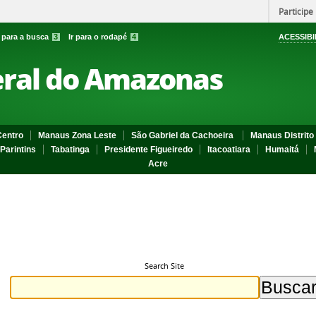
Participe
r para a busca
3
Ir para o rodapé
4
ACESSIBI
eral do Amazonas
entro
Manaus Zona Leste
São Gabriel da Cachoeira
Manaus Distrito 
Parintins
Tabatinga
Presidente Figueiredo
Itacoatiara
Humaitá
Acre
Search Site