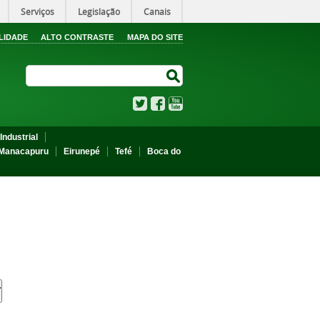
Serviços
Legislação
Canais
LIDADE
ALTO CONTRASTE
MAPA DO SITE
Search Site
Search Site
Twitter
Facebook
YouTube
Industrial
Manacapuru
Eirunepé
Tefé
Boca do