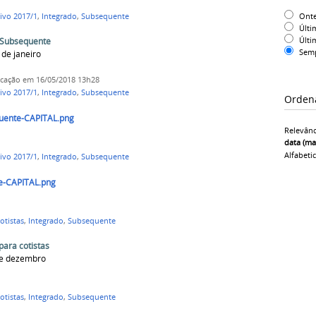
Ont
ivo 2017/1
,
Integrado
,
Subsequente
Últi
Últi
e Subsequente
Sem
 de janeiro
icação
em 16/05/2018 13h28
ivo 2017/1
,
Integrado
,
Subsequente
Orden
ente-CAPITAL.png
Relevânc
data (ma
Alfabeti
ivo 2017/1
,
Integrado
,
Subsequente
te-CAPITAL.png
otistas
,
Integrado
,
Subsequente
ara cotistas
 de dezembro
otistas
,
Integrado
,
Subsequente