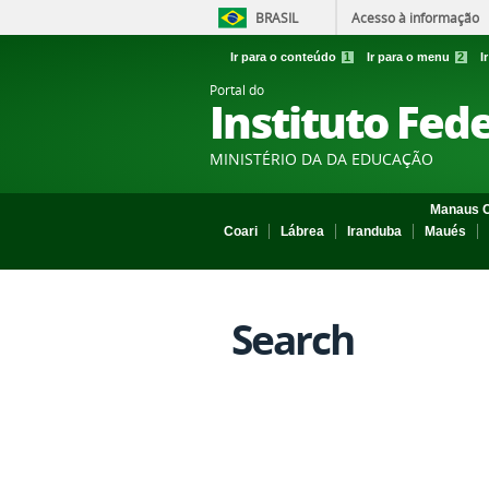
BRASIL
Acesso à informação
Ir para o conteúdo
1
Ir para o menu
2
I
Portal do
Instituto Fed
MINISTÉRIO DA DA EDUCAÇÃO
Manaus C
Coari
Lábrea
Iranduba
Maués
Search