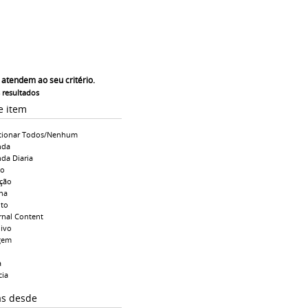
 atendem ao seu critério.
s resultados
e item
cionar Todos/Nenhum
nda
da Diaria
io
ção
na
to
rnal Content
ivo
gem
a
cia
as desde