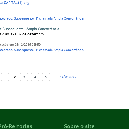
e-CAPITAL (1).png
ntegrado
,
Subsequente
,
1ª chamada Ampla Concorrência
 e Subsequente - Ampla Concorrência
s dias 05 a 07 de dezembro
icação
em 05/12/2016 08h59
ntegrado
,
Subsequente
,
1ª chamada Ampla Concorrência
1
2
3
4
5
PRÓXIMO »
Pró-Reitorias
Sobre o site