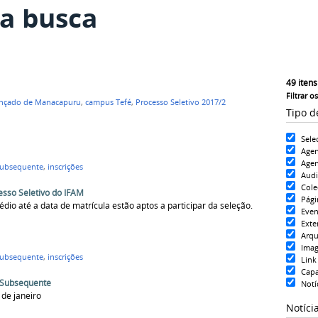
a busca
49
itens
Filtrar o
nçado de Manacapuru
,
campus Tefé
,
Processo Seletivo 2017/2
Tipo d
Sele
Age
Agen
ubsequente
,
inscrições
Aud
Cole
esso Seletivo do IFAM
Pági
io até a data de matrícula estão aptos a participar da seleção.
Even
Exte
Arqu
Ima
ubsequente
,
inscrições
Link
Cap
e Subsequente
Notí
 de janeiro
Notíci