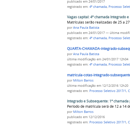
publicado
em 24/01/2017
registrado em:
4ª chamada
,
Processo Selet
Vagas capital: 4ª chamada Integrado 
Matrículas serão realizadas de 25 a 27
por
Ana Paula Batista
publicado
em 24/01/2017
—
última modif
registrado em:
4ª chamada
,
Processo Selet
QUARTA-CHAMADA-integrado-subsequ
por
Ana Paula Batista
última modificação
em 24/01/2017 12h04
registrado em:
4ª chamada
,
Processo Selet
matricula-cotas-integrado-subsequen
por
Milton Barros
última modificação
em 12/12/2016 12h20
registrado em:
Processo Seletivo 2017/1
,
C
Integrado e Subsequente: 1ª chamada p
Período de matrícula será de 12 a 14
por
Milton Barros
publicado
em 12/12/2016
registrado em:
Processo Seletivo 2017/1
,
C