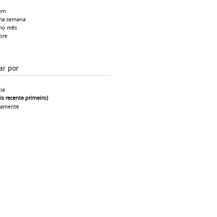
em
ma semana
mo mês
pre
ar por
ia
is recente primeiro)
camente