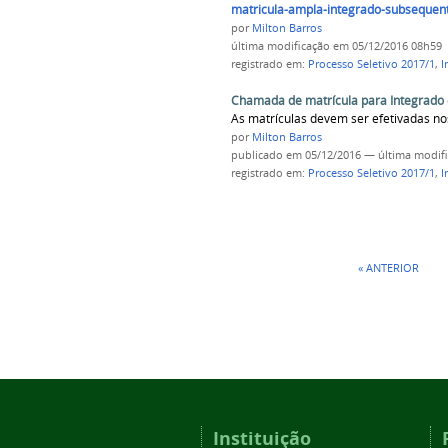
matricula-ampla-integrado-subsequent
por
Milton Barros
última modificação
em 05/12/2016 08h59
registrado em:
Processo Seletivo 2017/1
,
I
Chamada de matrícula para Integrado
As matrículas devem ser efetivadas no
por
Milton Barros
publicado
em 05/12/2016
—
última modif
registrado em:
Processo Seletivo 2017/1
,
I
« ANTERIOR
Instituição