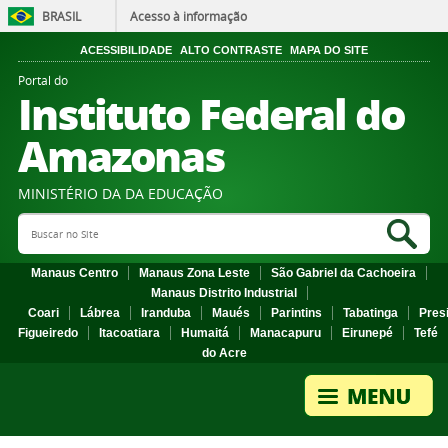
BRASIL
Acesso à informação
ACESSIBILIDADE
ALTO CONTRASTE
MAPA DO SITE
Portal do
Instituto Federal do
Amazonas
MINISTÉRIO DA DA EDUCAÇÃO
Search Site
Sea
Manaus Centro
Manaus Zona Leste
São Gabriel da Cachoeira
Manaus Distrito Industrial
Coari
Lábrea
Iranduba
Maués
Parintins
Tabatinga
Pres
Figueiredo
Itacoatiara
Humaitá
Manacapuru
Eirunepé
Tefé
do Acre