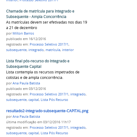
interior
,
Processo Seletivo 2017/1
Chamada de matrícula para Integrado e
Subsequente - Ampla Concorrência
As matrículas devem ser efetivadas nos dias 19
a 21 de dezembro
por
Milton Barros
publicado
em 16/12/2016
registrado em:
Processo Seletivo 2017/1
,
subsequente
,
integrado
,
matrícula
,
interior
Lista final pós-recurso do Integrado e
Subsequente Capital
Lista contempla os recursos impetrados de
cotistas e de ampla concorrência.
por
Ana Paula Batista
publicado
em 03/12/2016
registrado em:
Processo Seletivo 2017/1
,
integrado
,
subsequente
,
capital
,
Lista Pós Recurso
resultado2-integrado-subsequente-CAPITAL.png
por
Ana Paula Batista
última modificação
em 03/12/2016 11h17
registrado em:
Processo Seletivo 2017/1
,
integrado
,
subsequente
,
capital
,
Lista Pós Recurso