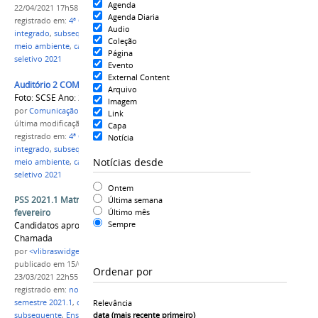
Agenda
22/04/2021 17h58
Agenda Diaria
registrado em:
4ª CHAMADA
,
cursos técnicos
,
Audio
integrado
,
subsequente
,
administração
,
informática
,
Coleção
meio ambiente
,
campus Parintins
,
IFAM
,
processo
Página
seletivo 2021
Evento
External Content
Auditório 2 COMPAC.jpg
Arquivo
Foto: SCSE Ano: 2019
Imagem
por
Comunicação CPR
Link
última modificação
em 22/04/2021 17h23
Capa
registrado em:
4ª CHAMADA
,
cursos técnicos
,
Notícia
integrado
,
subsequente
,
administração
,
informática
,
Notícias desde
meio ambiente
,
campus Parintins
,
IFAM
,
processo
seletivo 2021
Ontem
PSS 2021.1 Matrículas on-line iniciam dia 04 de
Última semana
Último mês
fevereiro
Sempre
Candidatos aprovados são convocados na 1ª
Chamada
por
<vlibraswidget>ccs-cpr</vlibraswidget>
publicado
em 15/01/2021
—
última modificação
em
Ordenar por
23/03/2021 22h55
registrado em:
novos alunos
,
processo seletivo
,
semestre 2021.1
,
cursos técnicos
,
integrado
,
Relevância
data (mais recente primeiro)
subsequente
,
Ensino Médio