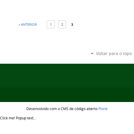
« ANTERIOR
1
2
3
Voltar para o topo
Desenvolvido com o CMS de código aberto
Plone
Click me!
Popup text...