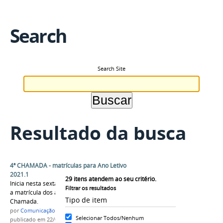
Search
Search Site
Resultado da busca
4ª CHAMADA - matrículas para Ano Letivo
2021.1
29
itens atendem ao seu critério.
Inicia nesta sexta-feira, dia 23 de abril de 2021,
Filtrar os resultados
a matrícula dos alunos convocados na 4ª
Tipo de item
Chamada.
por
Comunicação CPR
Selecionar Todos/Nenhum
publicado
em 22/04/2021
—
última modificação
em