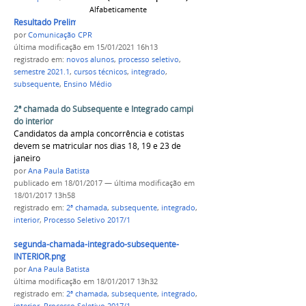
Alfabeticamente
Resultado Preliminar 2021 compact.jpg
por
Comunicação CPR
última modificação
em 15/01/2021 16h13
registrado em:
novos alunos
,
processo seletivo
,
semestre 2021.1
,
cursos técnicos
,
integrado
,
subsequente
,
Ensino Médio
2ª chamada do Subsequente e Integrado campi
do interior
Candidatos da ampla concorrência e cotistas
devem se matricular nos dias 18, 19 e 23 de
janeiro
por
Ana Paula Batista
publicado
em 18/01/2017
—
última modificação
em
18/01/2017 13h58
registrado em:
2ª chamada
,
subsequente
,
integrado
,
interior
,
Processo Seletivo 2017/1
segunda-chamada-integrado-subsequente-
INTERIOR.png
por
Ana Paula Batista
última modificação
em 18/01/2017 13h32
registrado em:
2ª chamada
,
subsequente
,
integrado
,