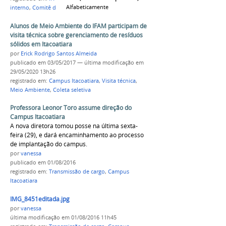
Alfabeticamente
interno
,
Comitê de Pesquisa e Extensão
,
Minuta
Alunos de Meio Ambiente do IFAM participam de
visita técnica sobre gerenciamento de resíduos
sólidos em Itacoatiara
por
Erick Rodrigo Santos Almeida
publicado
em 03/05/2017
—
última modificação
em
29/05/2020 13h26
registrado em:
Campus Itacoatiara
,
Visita técnica
,
Meio Ambiente
,
Coleta seletiva
Professora Leonor Toro assume direção do
Campus Itacoatiara
A nova diretora tomou posse na última sexta-
feira (29), e dará encaminhamento ao processo
de implantação do campus.
por
vanessa
publicado
em 01/08/2016
registrado em:
Transmissão de cargo
,
Campus
Itacoatiara
IMG_8451editada.jpg
por
vanessa
última modificação
em 01/08/2016 11h45