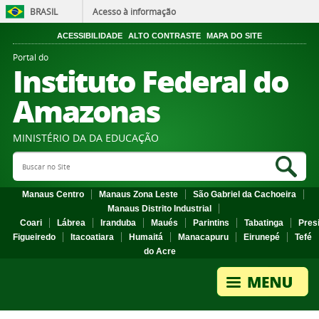
BRASIL
Acesso à informação
ACESSIBILIDADE
ALTO CONTRASTE
MAPA DO SITE
Portal do
Instituto Federal do
Amazonas
MINISTÉRIO DA DA EDUCAÇÃO
Search Site
Sea
Manaus Centro
Manaus Zona Leste
São Gabriel da Cachoeira
Manaus Distrito Industrial
Coari
Lábrea
Iranduba
Maués
Parintins
Tabatinga
Pres
Figueiredo
Itacoatiara
Humaitá
Manacapuru
Eirunepé
Tefé
do Acre