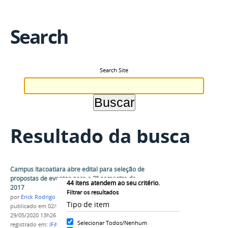
Search
Search Site
Resultado da busca
Campus Itacoatiara abre edital para seleção de
propostas de eventos para o 2º semestre de
44
itens atendem ao seu critério.
2017
Filtrar os resultados
por
Erick Rodrigo Santos Almeida
Tipo de item
publicado
em 02/06/2017
—
última modificação
em
29/05/2020 13h26
Selecionar Todos/Nenhum
registrado em:
IFAM
,
Campus Itacoatiara
,
Seleção de