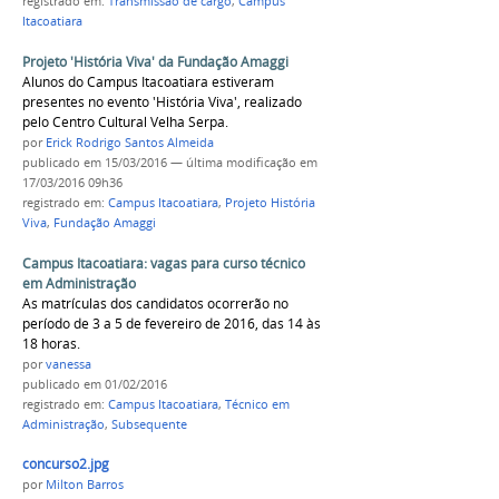
registrado em:
Transmissão de cargo
,
Campus
Itacoatiara
Projeto 'História Viva' da Fundação Amaggi
Alunos do Campus Itacoatiara estiveram
presentes no evento 'História Viva', realizado
pelo Centro Cultural Velha Serpa.
por
Erick Rodrigo Santos Almeida
publicado
em 15/03/2016
—
última modificação
em
17/03/2016 09h36
registrado em:
Campus Itacoatiara
,
Projeto História
Viva
,
Fundação Amaggi
Campus Itacoatiara: vagas para curso técnico
em Administração
As matrículas dos candidatos ocorrerão no
período de 3 a 5 de fevereiro de 2016, das 14 às
18 horas.
por
vanessa
publicado
em 01/02/2016
registrado em:
Campus Itacoatiara
,
Técnico em
Administração
,
Subsequente
concurso2.jpg
por
Milton Barros