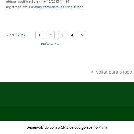
última modificação
em 16/12/2015 14h16
registrado em:
Campus Itacoatiara
,
ps simplificado
« ANTERIOR
1
2
3
4
5
PRÓXIMO »
Voltar para o topo
Desenvolvido com o CMS de código aberto
Plone