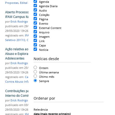
Agenda
Propostas
,
Edital de eventos 2017
Agenda Diaria
Audio
Aberto Processo Seletivo 2017 para cursos do
Coleção
IFAM Campus Itacoatiara
Página
por
Erick Rodrigo Santos Almeida
Evento
publicado
em 29/05/2017
—
última modificação
em
External Content
29/05/2020 13h26
Arquivo
registrado em:
IFAM
,
Campus Itacoatiara
,
Processo
Imagem
Seletivo 2017/2
,
Cursos Técnicos
Link
Capa
Ação relativa ao Dia Nacional de Combate ao
Notícia
Abuso e Exploração Sexual de Crianças e
Notícias desde
Adolescentes
por
Erick Rodrigo Santos Almeida
Ontem
publicado
em 25/05/2017
—
última modificação
em
Última semana
29/05/2020 13h26
Último mês
registrado em:
Campus Itacoatiara
,
Dia Nacional
Sempre
Contra Abuso Infantil
,
IFAM
Contribuições para a Minuta do Regimento
Interno do Comitê de Pesquisa e Extensão
Ordenar por
por
Erick Rodrigo Santos Almeida
publicado
em 03/05/2017
—
última modificação
em
Relevância
29/05/2020 13h26
data (mais recente primeiro)
registrado em:
IFAM
,
Campus Itacoatiara
,
Regimento