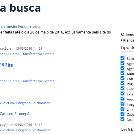
a busca
 e transferência externa
er feitas até o dia 20 de maio de 2016, exclusivamente pelo site do
61
itens
Filtrar o
Tipo d
icação
em 13/05/2016 14h51
r de Diploma
,
Transferência Externa
Sele
Age
16-2.jpg
Agen
Aud
Cole
r de Diploma
,
Transferência Externa
Pági
Even
Exte
Arqu
 Seletivo
,
Integrado
,
2ª chamada
Ima
Link
- Campus Eirunepé
Cap
Notí
icação
em 04/02/2016 15h17
Notíci
 Seletivo
,
Integrado
,
2ª chamada