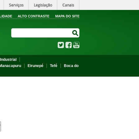
Serviços
Legislação
Canais
LIDADE
ALTO CONTRASTE
MAPA DO SITE
Search Site
Search Site
Twitter
Facebook
YouTube
Industrial
Manacapuru
Eirunepé
Tefé
Boca do