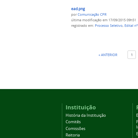
ead.png
por
Comunicação CPR
última modificação
em 17/09/2015 09h51
registrado em:
Processo Seletivo
,
Edital n
« ANTERIOR
1
Instituição
História da Instituição
Comitês
Comissões
Reitoria