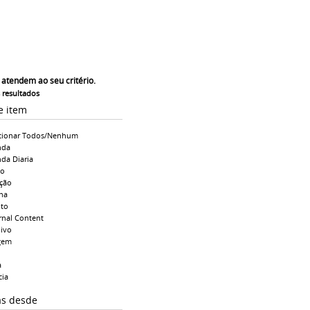
 atendem ao seu critério.
s resultados
e item
cionar Todos/Nenhum
nda
da Diaria
io
ção
na
to
rnal Content
ivo
gem
a
cia
as desde