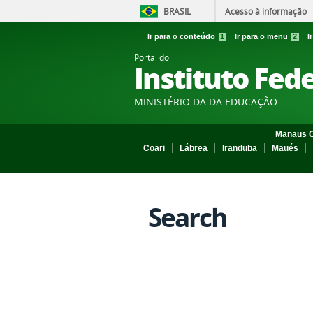
BRASIL
Acesso à informação
Ir para o conteúdo
1
Ir para o menu
2
I
Portal do
Instituto Fed
MINISTÉRIO DA DA EDUCAÇÃO
Manaus C
Coari
Lábrea
Iranduba
Maués
Search