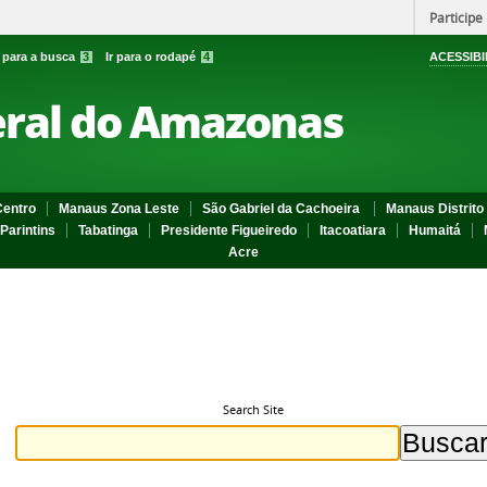
Participe
r para a busca
3
Ir para o rodapé
4
ACESSIBI
eral do Amazonas
entro
Manaus Zona Leste
São Gabriel da Cachoeira
Manaus Distrito 
Parintins
Tabatinga
Presidente Figueiredo
Itacoatiara
Humaitá
Acre
Search Site