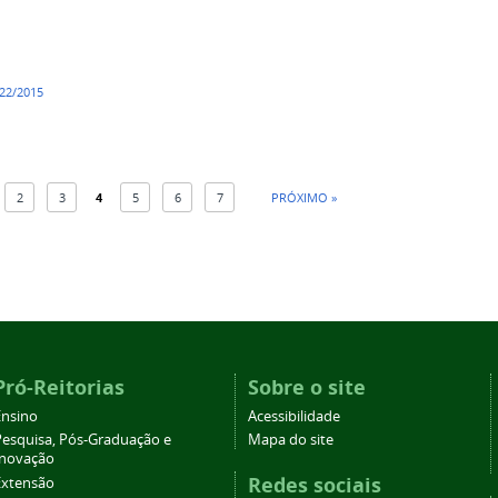
º22/2015
2
3
4
5
6
7
PRÓXIMO »
Pró-Reitorias
Sobre o site
Ensino
Acessibilidade
Pesquisa, Pós-Graduação e
Mapa do site
Inovação
Redes sociais
Extensão