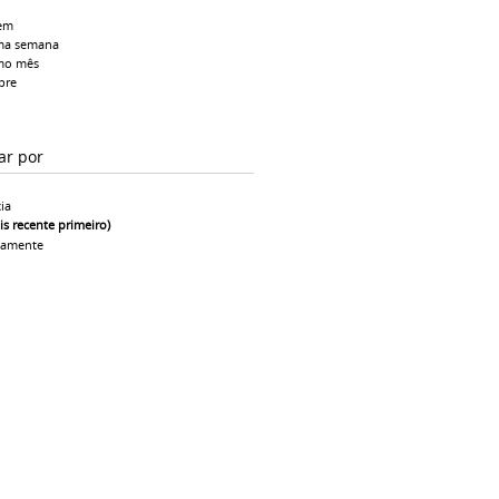
em
ma semana
mo mês
pre
ar por
ia
is recente primeiro)
camente