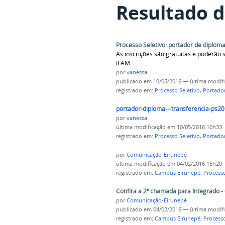
Resultado d
Processo Seletivo: portador de diploma
As inscrições são gratuitas e poderão s
IFAM.
por
vanessa
publicado
em 10/05/2016
—
última modif
registrado em:
Processo Seletivo
,
Portado
portador-diploma---transferencia-ps20
por
vanessa
última modificação
em 10/05/2016 10h33
registrado em:
Processo Seletivo
,
Portado
por
Comunicação-Eirunepé
última modificação
em 04/02/2016 15h20
registrado em:
Campus Eirunepé
,
Processo
Confira a 2ª chamada para Integrado 
por
Comunicação-Eirunepé
publicado
em 04/02/2016
—
última modif
registrado em:
Campus Eirunepé
,
Processo