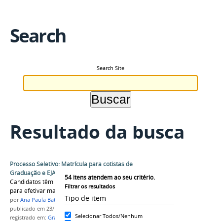
Search
Search Site
Resultado da busca
Processo Seletivo: Matrícula para cotistas de
Graduação e EJA
54
itens atendem ao seu critério.
Candidatos têm os dias 24 e 25 de novembro
Filtrar os resultados
para efetivar matrícula nos campi
Tipo de item
por
Ana Paula Batista
publicado
em 23/11/2016
Selecionar Todos/Nenhum
registrado em:
Graduação
,
EJA
,
matrículas
,
cotistas
,