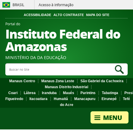
BRASIL
Acesso à informação
ACESSIBILIDADE
ALTO CONTRASTE
MAPA DO SITE
Portal do
Instituto Federal do
Amazonas
MINISTÉRIO DA DA EDUCAÇÃO
Search Site
Sea
Manaus Centro
Manaus Zona Leste
São Gabriel da Cachoeira
Manaus Distrito Industrial
Coari
Lábrea
Iranduba
Maués
Parintins
Tabatinga
Pres
Figueiredo
Itacoatiara
Humaitá
Manacapuru
Eirunepé
Tefé
do Acre