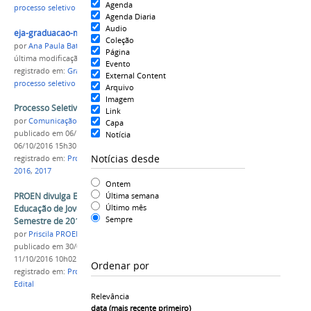
Agenda
processo seletivo 2017
Agenda Diaria
Audio
eja-graduacao-matriculas-cotas.png
Coleção
por
Ana Paula Batista
Página
última modificação
em 23/11/2016 13h43
Evento
registrado em:
Graduação
,
EJA
,
matrículas
,
cotistas
,
External Content
processo seletivo 2017
Arquivo
Imagem
Processo Seletivo 2017/1 - EJA
Link
por
Comunicação COARI
Capa
publicado
em 06/10/2016
—
última modificação
em
Notícia
06/10/2016 15h30
Notícias desde
registrado em:
Processo Seletivo
,
EJA
,
Campus Coari
,
2016
,
2017
Ontem
PROEN divulga Editais para Graduação e
Última semana
Último mês
Educação de Jovens e Adultos para o 1º
Sempre
Semestre de 2017
por
Priscila PROEN
publicado
em 30/09/2016
—
última modificação
em
11/10/2016 10h02
Ordenar por
registrado em:
Processo Seletivo
,
Graduação
,
EJA
,
Edital
Relevância
data (mais recente primeiro)