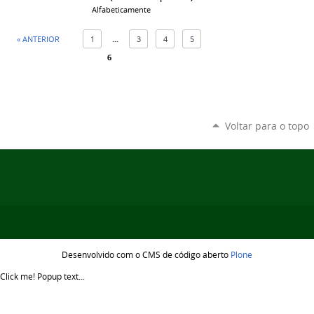
Alfabeticamente
« ANTERIOR
1
...
3
4
5
6
Voltar para o topo
Desenvolvido com o CMS de código aberto
Plone
Click me!
Popup text...