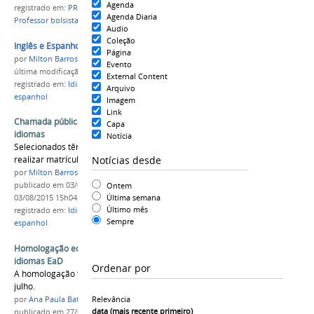
Agenda
registrado em:
PROEN
,
edital nº15/2015
,
EaD
,
Agenda Diaria
Professor bolsista
Audio
Coleção
Inglês e Espanhol
Página
por
Milton Barros
Evento
última modificação
em 03/08/2015 15h04
External Content
registrado em:
Idiomas
,
EaD
,
PROEN
,
inglês
,
Arquivo
espanhol
Imagem
Link
Chamada pública: Matrícula para curso de
Capa
idiomas
Notícia
Selecionados têm até dia 05 de agosto para
Notícias desde
realizar matrícula
por
Milton Barros
Ontem
publicado
em 03/08/2015
—
última modificação
em
Última semana
03/08/2015 15h04
Último mês
registrado em:
Idiomas
,
EaD
,
PROEN
,
inglês
,
Sempre
espanhol
Homologação edital nº13/2015 - Curso de
idiomas EaD
Ordenar por
A homologação final será divulgada dia 29 de
julho.
Relevância
por
Ana Paula Batista
data (mais recente primeiro)
publicado
em 27/07/2015