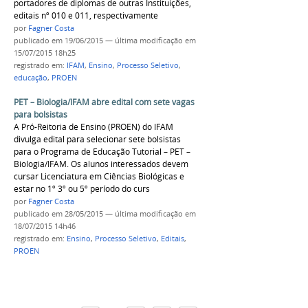
portadores de diplomas de outras Instituições,
editais nº 010 e 011, respectivamente
por
Fagner Costa
publicado
em 19/06/2015
—
última modificação
em
15/07/2015 18h25
registrado em:
IFAM
,
Ensino
,
Processo Seletivo
,
educação
,
PROEN
PET – Biologia/IFAM abre edital com sete vagas
para bolsistas
A Pró-Reitoria de Ensino (PROEN) do IFAM
divulga edital para selecionar sete bolsistas
para o Programa de Educação Tutorial – PET –
Biologia/IFAM. Os alunos interessados devem
cursar Licenciatura em Ciências Biológicas e
estar no 1º 3º ou 5º período do curs
por
Fagner Costa
publicado
em 28/05/2015
—
última modificação
em
18/07/2015 14h46
registrado em:
Ensino
,
Processo Seletivo
,
Editais
,
PROEN