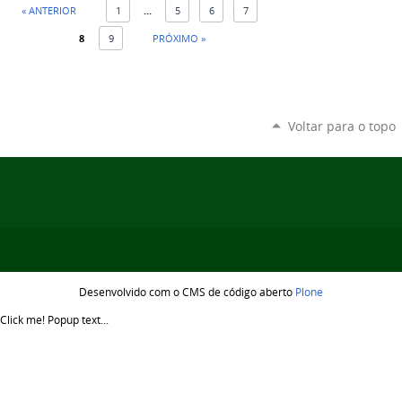
« ANTERIOR
1
...
5
6
7
8
9
PRÓXIMO »
Voltar para o topo
Desenvolvido com o CMS de código aberto
Plone
Click me!
Popup text...