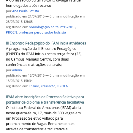
A Comissão do Edital 18/2015 divulga lista de
homologados após recurso
por
Ana Paula Batista
publicado
em 21/07/2015
—
última modificação
em
23/07/2015 12h05
registrado em:
homologação edital nº15/2015
,
PROEN
,
professor pesquisador bolsista
III Encontro Pedagógico do IFAM inicia atividades
A programação do III Encontro Pedagógico
(ENPED) do IFAM iniciou nesta terça-feira (23),
no Campus Manaus Centro, com duas
conferências e atrações culturais;
por
admin
publicado
em 13/07/2015
—
última modificação
em
13/07/2015 15h34
registrado em:
Ensino
,
educação
,
PROEN
IFAM abre inscrições de Processo Seletivo para
portador de diploma e transferência facultativa
O Instituto Federal do Amazonas (IFAM) abriu
nesta quarta-feira, 17, mais de 300 vagas em
um Processo Seletivo voltado para
preenchimento de Vagas Remanescentes
através de transferência facultativa e