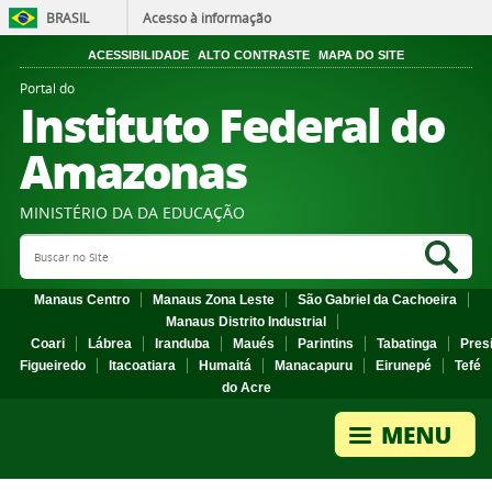
BRASIL
Acesso à informação
ACESSIBILIDADE
ALTO CONTRASTE
MAPA DO SITE
Portal do
Instituto Federal do
Amazonas
MINISTÉRIO DA DA EDUCAÇÃO
Search Site
Sea
Manaus Centro
Manaus Zona Leste
São Gabriel da Cachoeira
Manaus Distrito Industrial
Coari
Lábrea
Iranduba
Maués
Parintins
Tabatinga
Pres
Figueiredo
Itacoatiara
Humaitá
Manacapuru
Eirunepé
Tefé
do Acre