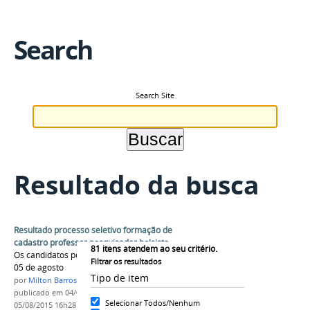
Search
Search Site
Resultado da busca
Resultado processo seletivo formação de
cadastro professor pesquisador bolsista
81
itens atendem ao seu critério.
Os candidatos podem interpor recurso até o dia
Filtrar os resultados
05 de agosto
Tipo de item
por
Milton Barros
publicado
em 04/08/2015
—
última modificação
em
Selecionar Todos/Nenhum
05/08/2015 16h28