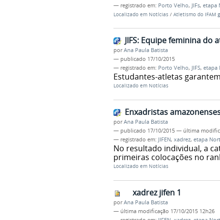
— registrado em:
Porto Velho
,
JIFs
,
etapa 
Localizado em
Notícias
/
Atletismo do IFAM 
JIFS: Equipe feminina do 
por
Ana Paula Batista
—
publicado
17/10/2015
— registrado em:
Porto Velho
,
JIFS
,
etapa 
Estudantes-atletas garantem
Localizado em
Notícias
Enxadristas amazonenses 
por
Ana Paula Batista
—
publicado
17/10/2015
—
última modifi
— registrado em:
JIFEN
,
xadrez
,
etapa Nor
No resultado individual, a 
primeiras colocações no ran
Localizado em
Notícias
xadrez jifen 1
por
Ana Paula Batista
—
última modificação
17/10/2015 12h26
— registrado em:
JIFEN
,
xadrez
,
etapa Nor