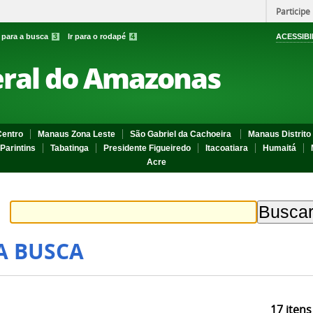
Participe
r para a busca
3
Ir para o rodapé
4
ACESSIBI
eral do Amazonas
entro
Manaus Zona Leste
São Gabriel da Cachoeira
Manaus Distrito 
Parintins
Tabatinga
Presidente Figueiredo
Itacoatiara
Humaitá
Acre
A BUSCA
17
itens