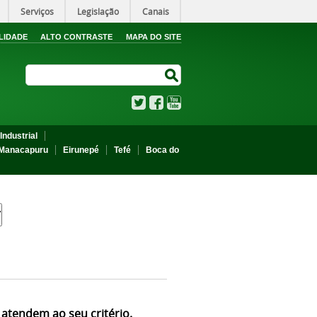
Serviços
Legislação
Canais
LIDADE
ALTO CONTRASTE
MAPA DO SITE
Search Site
Search Site
Twitter
Facebook
YouTube
Industrial
Manacapuru
Eirunepé
Tefé
Boca do
 atendem ao seu critério.