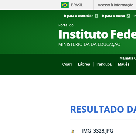
BRASIL
Acesso à informação
Ir para o conteúdo
1
Ir para o menu
2
I
Portal do
Instituto Fed
MINISTÉRIO DA DA EDUCAÇÃO
Manaus C
Coari
Lábrea
Iranduba
Maués
RESULTADO D
IMG_3328.JPG