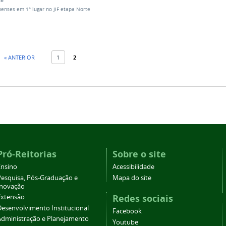
enses em 1º lugar no JIF etapa Norte
« ANTERIOR
1
2
Pró-Reitorias
Sobre o site
Ensino
Acessibilidade
Pesquisa, Pós-Graduação e
Mapa do site
Inovação
Redes sociais
Extensão
Desenvolvimento Institucional
Facebook
Administração e Planejamento
Youtube