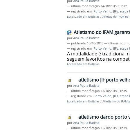
por
Ana Paula Batista
—
última modificação
14/10/2015 15h12
— registrado em:
Porto Velho
,
JIFs
,
etapa 
Localizado em
Notícias
/
Atletas do IFAM par
Atletismo do IFAM garant
por
Ana Paula Batista
—
publicado
15/10/2015
—
última modifi
— registrado em:
Porto Velho
,
JIFs
,
etapa 
A modalidade é tradicional n
seguem favoritos na compet
Localizado em
Notícias
atletismo JIF porto velh
por
Ana Paula Batista
—
última modificação
15/10/2015 11h35
— registrado em:
Porto Velho
,
JIFs
,
etapa 
Localizado em
Notícias
/
Atletismo do IFAM 
atletismo dardo porto 
por
Ana Paula Batista
—
última modificação
15/10/2015 11h39