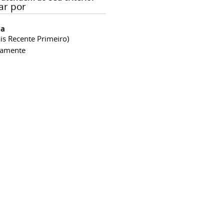
ar por
ia
is Recente Primeiro)
camente