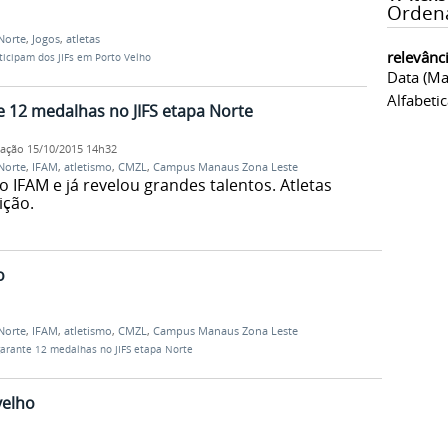
Orden
Norte
,
Jogos
,
atletas
relevânc
ticipam dos JIFs em Porto Velho
Data (ma
Alfabeti
e 12 medalhas no JIFS etapa Norte
cação
15/10/2015 14h32
Norte
,
IFAM
,
atletismo
,
CMZL
,
Campus Manaus Zona Leste
o IFAM e já revelou grandes talentos. Atletas
ição.
o
Norte
,
IFAM
,
atletismo
,
CMZL
,
Campus Manaus Zona Leste
garante 12 medalhas no JIFS etapa Norte
velho