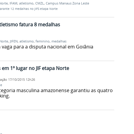
Norte
,
IFAM
,
atletismo
,
CMZL
,
Campus Manaus Zona Leste
garante 12 medalhas no JIFS etapa Norte
atletismo fatura 8 medalhas
Norte
,
JIFEN
,
atletismo
,
feminino
,
medalhas
 vaga para a disputa nacional em Goiânia
em 1º lugar no JIF etapa Norte
cação
17/10/2015 12h26
te
categoria masculina amazonense garantiu as quatro
king.
te