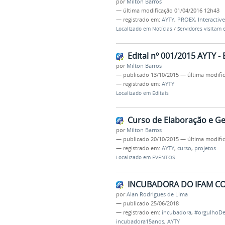
por
Milton Barros
—
última modificação
01/04/2016 12h43
— registrado em:
AYTY
,
PROEX
,
Interactive
Localizado em
Notícias
/
Servidores visitam
Edital nº 001/2015 AYTY 
por
Milton Barros
—
publicado
13/10/2015
—
última modifi
— registrado em:
AYTY
Localizado em
Editais
Curso de Elaboração e Ge
por
Milton Barros
—
publicado
20/10/2015
—
última modifi
— registrado em:
AYTY
,
curso
,
projetos
Localizado em
EVENTOS
INCUBADORA DO IFAM CO
por
Alan Rodrigues de Lima
—
publicado
25/06/2018
— registrado em:
incubadora
,
#orgulhoDe
incubadora15anos
,
AYTY