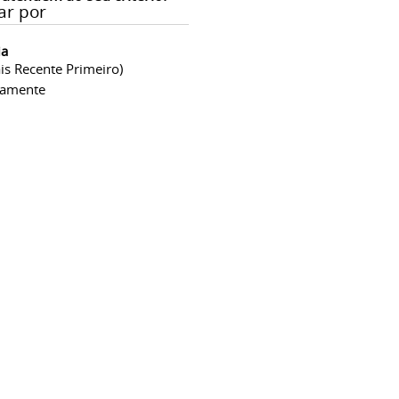
ar por
ia
is Recente Primeiro)
camente