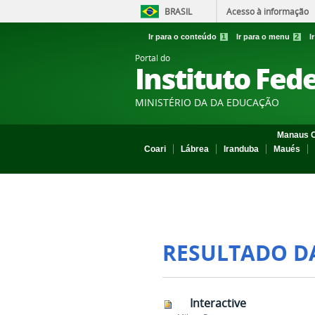
BRASIL
Acesso à informação
Ir para o conteúdo
1
Ir para o menu
2
I
Portal do
Instituto Fed
MINISTÉRIO DA DA EDUCAÇÃO
Manaus C
Coari
Lábrea
Iranduba
Maués
RESULTADO D
Interactive