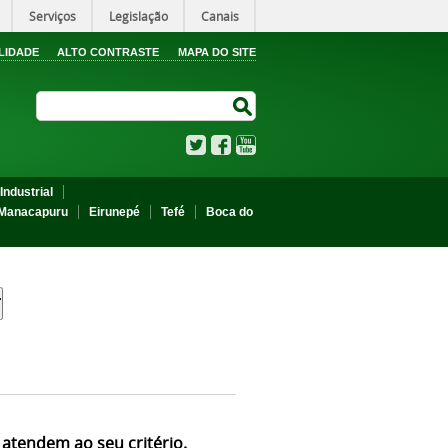
Serviços
Legislação
Canais
LIDADE
ALTO CONTRASTE
MAPA DO SITE
Search Site
Search Site
Twitter
Facebook
YouTube
Industrial
Manacapuru
Eirunepé
Tefé
Boca do
 atendem ao seu critério.