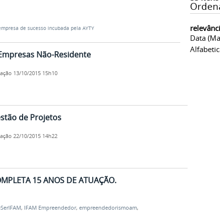
Orden
relevânc
 empresa de sucesso incubada pela AYTY
Data (ma
Alfabeti
- Empresas Não-Residente
cação
13/10/2015 15h10
stão de Projetos
cação
22/10/2015 14h22
MPLETA 15 ANOS DE ATUAÇÃO.
SerIFAM
,
IFAM Empreendedor
,
empreendedorismoam
,