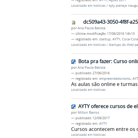
Localizado em
Notícias
/
Ayty planeja inaugu
dc509a43-3050-4f8f-a25
por
Ana Paula Batista
—
última modificação
17/06/2016 14h13
— registrado em:
startup
,
AYTY
,
Coca-Col
Localizado em
Notícias
/
Startups do IFAM pa
Bota pra fazer: Curso on
por
Ana Paula Batista
—
publicado
27/06/2016
— registrado em:
empreendedorismo
,
AY
As aulas são online e turmas
Localizado em
Notícias
AYTY oferece cursos de e
por
Milton Barros
—
publicado
12/09/2017
— registrado em:
AYTY
Cursos acontecem entre os d
Localizado em
Notícias