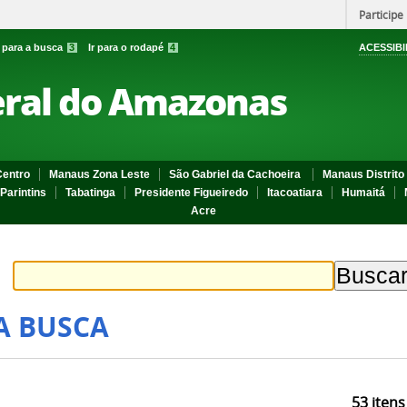
Participe
r para a busca
3
Ir para o rodapé
4
ACESSIBI
eral do Amazonas
entro
Manaus Zona Leste
São Gabriel da Cachoeira
Manaus Distrito 
Parintins
Tabatinga
Presidente Figueiredo
Itacoatiara
Humaitá
Acre
A BUSCA
53
itens