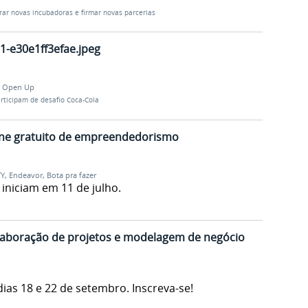
rar novas incubadoras e firmar novas parcerias
1-e30e1ff3efae.jpeg
a Open Up
rticipam de desafio Coca-Cola
line gratuito de empreendedorismo
TY
,
Endeavor
,
Bota pra fazer
 iniciam em 11 de julho.
laboração de projetos e modelagem de negócio
ias 18 e 22 de setembro. Inscreva-se!