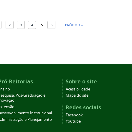
2
3
4
5
6
PRÓXIMO »
Pró-Reitorias
Sobre o site
Ensino
Acessibilidade
Pesquisa, Pós-Graduação e
Mapa do site
Inovação
Redes sociais
Extensão
Desenvolvimento Institucional
Facebook
Administração e Planejamento
Youtube