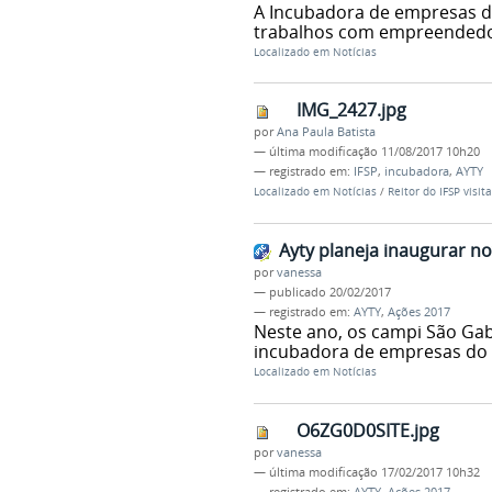
A Incubadora de empresas d
trabalhos com empreended
Localizado em
Notícias
IMG_2427.jpg
por
Ana Paula Batista
—
última modificação
11/08/2017 10h20
— registrado em:
IFSP
,
incubadora
,
AYTY
Localizado em
Notícias
/
Reitor do IFSP visi
Ayty planeja inaugurar n
por
vanessa
—
publicado
20/02/2017
— registrado em:
AYTY
,
Ações 2017
Neste ano, os campi São Gabr
incubadora de empresas do 
Localizado em
Notícias
O6ZG0D0SITE.jpg
por
vanessa
—
última modificação
17/02/2017 10h32
— registrado em:
AYTY
,
Ações 2017