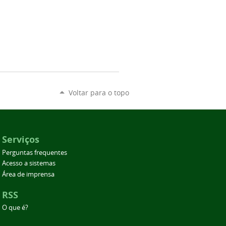
Voltar para o topo
Serviços
Perguntas frequentes
Acesso a sistemas
Área de imprensa
RSS
O que é?