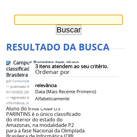
RESULTADO DA BUSCA
Campus Parintins tem aluno
3
itens atendem ao seu critério.
classificado para Olimpíada
Ordenar por
Brasileira de Informática
por
Comunicação CPR
relevância
—
publicado
01/10/2022
—
última modificação
Data (mais Recente Primeiro)
01/10/2022 22h15
— registrado em:
I
,
Alfabeticamente
IFAM
,
Campus Parintins
,
informática
,
olimpíada
Aluno do IFAM CAMPUS
PARINTINS é o único classificado
do interior do estado do
Amazonas, na modalidade P2
para a fase Nacional da Olimpíada
Brasileira de Informática (OBI