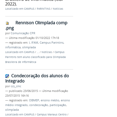
2022).
Localizado em
CAMPUS
/
PARINTINS
/
Notícias
Rennison Olimpíada comp
.png
por
Comunicação CPR
—
última modificação
01/10/2022 17h18
— registrado em:
I
,
IFAM
,
Campus Parintins
,
informática
,
olimpíada
Localizado em
CAMPUS
/
…
/
Notícias
/
Campus
Parintins tem aluno classificado para Olimpíada
Brasileira de Informática
Condecoração dos alunos do
Integrado
por
ccs_cmc
—
publicado
23/06/2015
—
última modificação
23/07/2015 16h16
— registrado em:
OBMEP
,
ensino médio
,
ensino
médio integrado
,
condecoração
,
participação
,
olimpíada
Localizado em
CAMPUS
/
Campus Manaus Centro
/