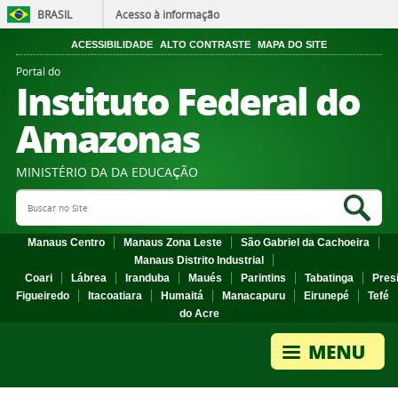
BRASIL
Acesso à informação
ACESSIBILIDADE
ALTO CONTRASTE
MAPA DO SITE
Portal do
Instituto Federal do
Amazonas
MINISTÉRIO DA DA EDUCAÇÃO
Search Site
Sea
Manaus Centro
Manaus Zona Leste
São Gabriel da Cachoeira
Manaus Distrito Industrial
Coari
Lábrea
Iranduba
Maués
Parintins
Tabatinga
Pres
Figueiredo
Itacoatiara
Humaitá
Manacapuru
Eirunepé
Tefé
do Acre