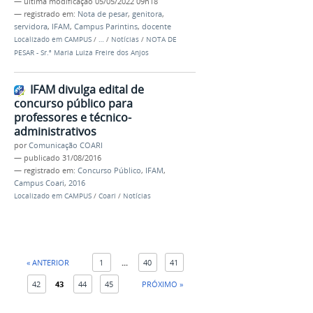
—
última modificação
05/05/2022 09h18
— registrado em:
Nota de pesar
,
genitora
,
servidora
,
IFAM
,
Campus Parintins
,
docente
Localizado em
CAMPUS
/
…
/
Notícias
/
NOTA DE
PESAR - Sr.ª Maria Luiza Freire dos Anjos
IFAM divulga edital de
concurso público para
professores e técnico-
administrativos
por
Comunicação COARI
—
publicado
31/08/2016
— registrado em:
Concurso Público
,
IFAM
,
Campus Coari
,
2016
Localizado em
CAMPUS
/
Coari
/
Notícias
« ANTERIOR
1
...
40
41
42
43
44
45
PRÓXIMO »