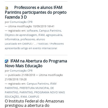
Professores e alunos IFAM
Parintins participantes do projeto
Fazenda 3 D
por
Comunicação CPR
—
última modificação
10/09/2019 16h41
— registrado em:
software
,
Campus Parintins
,
Objetos de aprendizagem
,
IFAM
,
agropecuária
,
informática
,
professores
,
alunos
Localizado em
CAMPUS
/
…
/
Notícias
/
Professores
apresentarão artigo em evento Internacional
IFAM na Abertura do Programa
Novo Mais Educação
por
Comunicação CPR
—
publicado
21/08/2018
—
última modificação
21/08/2018 15h28
— registrado em:
Campus Parintins
,
IFAM
PARINTINS
,
PREFEITURA MUNICIPAL DE
PARINTINS
,
PARINTINS
,
PROGRAMA NOVO MAIS
EDUCAÇÃO
,
IFAM
,
CAMPUS
O Instituto Federal do Amazonas
prestigiou a abertura do