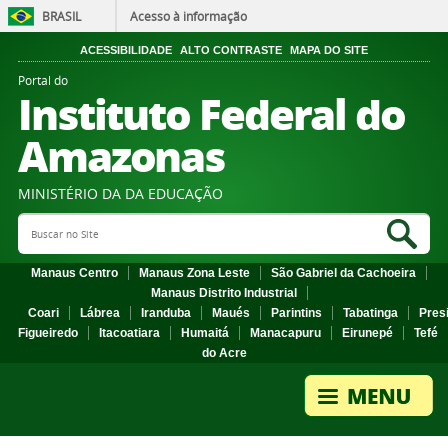
BRASIL
Acesso à informação
ACESSIBILIDADE
ALTO CONTRASTE
MAPA DO SITE
Portal do
Instituto Federal do
Amazonas
MINISTÉRIO DA DA EDUCAÇÃO
Search Site
Sea
Manaus Centro
Manaus Zona Leste
São Gabriel da Cachoeira
Manaus Distrito Industrial
Coari
Lábrea
Iranduba
Maués
Parintins
Tabatinga
Pres
Figueiredo
Itacoatiara
Humaitá
Manacapuru
Eirunepé
Tefé
do Acre