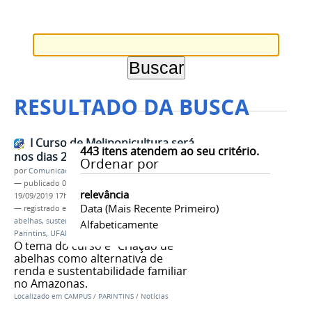
RESULTADO DA BUSCA
I Curso de Meliponicultura será
443
itens atendem ao seu critério.
nos dias 26, 27 e 28 de setembro
Ordenar por
por
Comunicação CPR
—
publicado
03/09/2019
—
última modificação
relevância
19/09/2019 17h24
Data (mais Recente Primeiro)
— registrado em:
meliponicultura
,
manejo de
abelhas
,
sustentabilidade familiar
,
Campus
Alfabeticamente
Parintins
,
UFAM
,
IFAM
O tema do curso é “Criação de
abelhas como alternativa de
renda e sustentabilidade familiar
no Amazonas.
Localizado em
CAMPUS
/
PARINTINS
/
Notícias