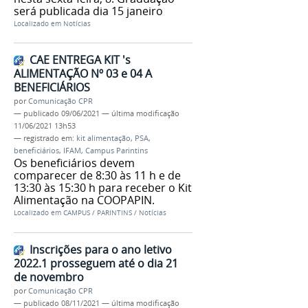
será publicada dia 15 janeiro
Localizado em
Notícias
CAE ENTREGA KIT 's
ALIMENTAÇÃO Nº 03 e 04 A
BENEFICIÁRIOS
por
Comunicação CPR
—
publicado
09/06/2021
—
última modificação
11/06/2021 13h53
— registrado em:
kit alimentação
,
PSA
,
beneficiários
,
IFAM
,
Campus Parintins
Os beneficiários devem
comparecer de 8:30 às 11 h e de
13:30 às 15:30 h para receber o Kit
Alimentação na COOPAPIN.
Localizado em
CAMPUS
/
PARINTINS
/
Notícias
Inscrições para o ano letivo
2022.1 prosseguem até o dia 21
de novembro
por
Comunicação CPR
—
publicado
08/11/2021
—
última modificação