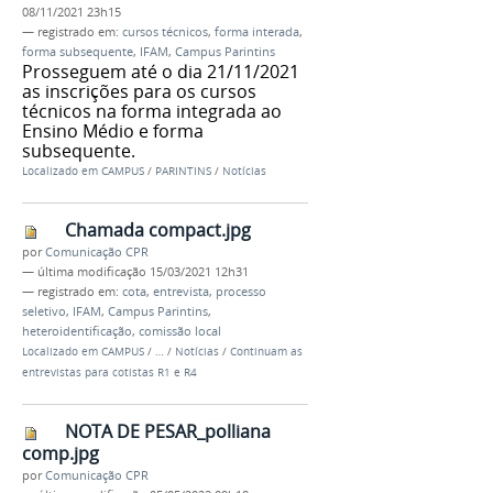
08/11/2021 23h15
— registrado em:
cursos técnicos
,
forma interada
,
forma subsequente
,
IFAM
,
Campus Parintins
Prosseguem até o dia 21/11/2021
as inscrições para os cursos
técnicos na forma integrada ao
Ensino Médio e forma
subsequente.
Localizado em
CAMPUS
/
PARINTINS
/
Notícias
Chamada compact.jpg
por
Comunicação CPR
—
última modificação
15/03/2021 12h31
— registrado em:
cota
,
entrevista
,
processo
seletivo
,
IFAM
,
Campus Parintins
,
heteroidentificação
,
comissão local
Localizado em
CAMPUS
/
…
/
Notícias
/
Continuam as
entrevistas para cotistas R1 e R4
NOTA DE PESAR_polliana
comp.jpg
por
Comunicação CPR