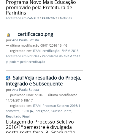
Programa Novo Mais Educação
promovido pela Prefeitura de
Parintins
Localizado em
CAMPUS
/
PARINTINS
/
Notícias
certificacao.png
por
Ana Paula Batista
—
última modificação
08/01/2016 16h46
— registrado em:
IFAM
,
certificação
,
ENEM 2015
Localizado em
Notícias
/
Candidatos do ENEM 2015
já podem pedir certificação
Saiu! Veja resultado do Proeja,
Integrado e Subsequente
por
Ana Paula Batista
—
publicado
08/01/2016
—
última modificação
11/01/2016 18h17
— registrado em:
IFAM
,
Processo Seletivo 2016/1
semestre
,
PROEJA
,
Integrado
,
Subsequente
,
Resultado Final
Listagem do Processo Seletivo
2016/1º semestre é divulgada
nesta sexta-feira, 8. Graduação