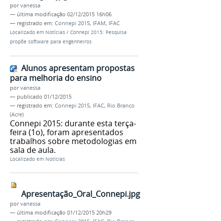
por
vanessa
—
última modificação
02/12/2015 16h06
— registrado em:
Connepi 2015
,
IFAM
,
IFAC
Localizado em
Notícias
/
Connepi 2015: Pesquisa
propõe software para engenheiros
Alunos apresentam propostas
para melhoria do ensino
por
vanessa
—
publicado
01/12/2015
— registrado em:
Connepi 2015
,
IFAC
,
Rio Branco
(Acre)
Connepi 2015: durante esta terça-
feira (1o), foram apresentados
trabalhos sobre metodologias em
sala de aula.
Localizado em
Notícias
Apresentação_Oral_Connepi.jpg
por
vanessa
—
última modificação
01/12/2015 20h29