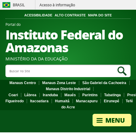
BRASIL
Acesso à informação
ACESSIBILIDADE
ALTO CONTRASTE
MAPA DO SITE
Portal do
Instituto Federal do
Amazonas
MINISTÉRIO DA DA EDUCAÇÃO
Search Site
Sea
Manaus Centro
Manaus Zona Leste
São Gabriel da Cachoeira
Manaus Distrito Industrial
Coari
Lábrea
Iranduba
Maués
Parintins
Tabatinga
Pres
Figueiredo
Itacoatiara
Humaitá
Manacapuru
Eirunepé
Tefé
do Acre