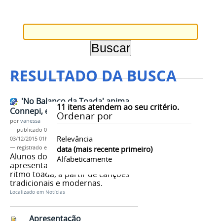
RESULTADO DA BUSCA
'No Balanço da Toada' anima
11
itens atendem ao seu critério.
Connepi, em Rio Branco (AC)
Ordenar por
por
vanessa
—
publicado
03/12/2015
—
última modificação
Relevância
03/12/2015 01h17
— registrado em:
CONNEPI 2015
data (mais recente primeiro)
,
IFAM
,
IFAC
Alunos do Campus Eirunepé
Alfabeticamente
apresentaram a evolução do
ritmo toada, a partir de canções
tradicionais e modernas.
Localizado em
Notícias
Apresentação