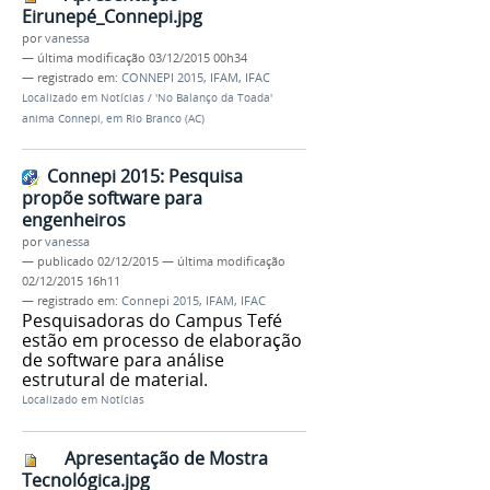
Eirunepé_Connepi.jpg
por
vanessa
—
última modificação
03/12/2015 00h34
— registrado em:
CONNEPI 2015
,
IFAM
,
IFAC
Localizado em
Notícias
/
'No Balanço da Toada'
anima Connepi, em Rio Branco (AC)
Connepi 2015: Pesquisa
propõe software para
engenheiros
por
vanessa
—
publicado
02/12/2015
—
última modificação
02/12/2015 16h11
— registrado em:
Connepi 2015
,
IFAM
,
IFAC
Pesquisadoras do Campus Tefé
estão em processo de elaboração
de software para análise
estrutural de material.
Localizado em
Notícias
Apresentação de Mostra
Tecnológica.jpg