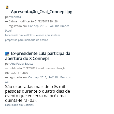
Apresentação_Oral_Connepi.jpg
por
vanessa
—
última modificação
01/12/2015 20h26
— registrado em:
Connepi 2015
,
IFAC
,
Rio Branco
(Acre)
Localizado em
Notícias
/
Alunos apresentam
propostas para melhoria do ensino
Ex-presidente Lula participa da
abertura do X Connepi
por
Ana Paula Batista
—
publicado
01/12/2015
—
última modificação
01/12/2015 10h00
— registrado em:
Connepi 2015
,
IFAC
,
Rio Branco-
AC
São esperadas mais de três mil
pessoas durante o quatro dias de
evento que encerra na próxima
quinta-feira (03).
Localizado em
Notícias