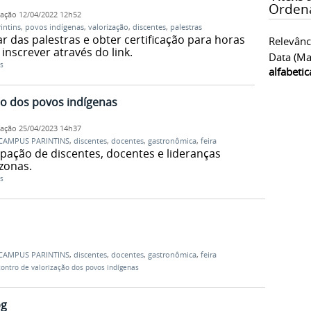
Orden
cação
12/04/2022 12h52
intins
,
povos indígenas
,
valorização
,
discentes
,
palestras
r das palestras e obter certificação para horas
Relevânc
nscrever através do link.
Data (ma
s
alfabeti
ão dos povos indígenas
cação
25/04/2023 14h37
CAMPUS PARINTINS
,
discentes
,
docentes
,
gastronômica
,
feira
pação de discentes, docentes e lideranças
zonas.
s
CAMPUS PARINTINS
,
discentes
,
docentes
,
gastronômica
,
feira
contro de valorização dos povos indígenas
pg