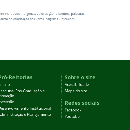
intins
,
povos indígenas
,
valorização
,
discentes
,
palestras
ncontro de valorização dos Povos Indígenas - inscrições
Pró-Reitorias
Sobre o site
Ensino
Acessibilidade
Pesquisa, Pós-Graduação e
Mapa do site
Inovação
Redes sociais
Extensão
Desenvolvimento Institucional
Facebook
Administração e Planejamento
Youtube