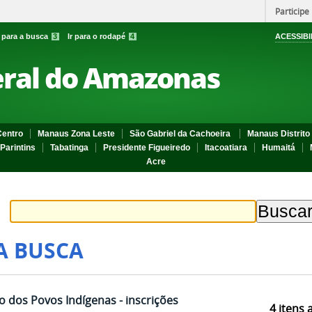
Participe
r para a busca
3
Ir para o rodapé
4
ACESSIBI
eral do Amazonas
entro
Manaus Zona Leste
São Gabriel da Cachoeira
Manaus Distrito 
Parintins
Tabatinga
Presidente Figueiredo
Itacoatiara
Humaitá
Acre
A BUSCA
ão dos Povos Indígenas - inscrições
4
itens 