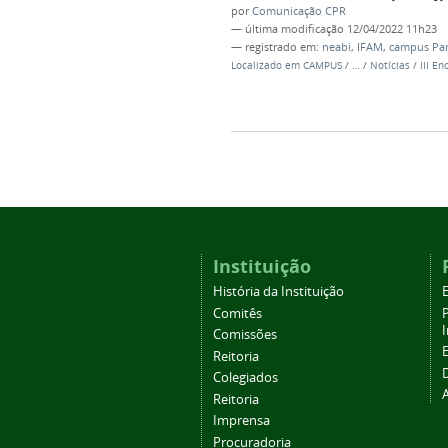
por
Comunicação CPR
—
última modificação
12/04/2022 11h23
— registrado em:
neabi
,
IFAM
,
campus Par
Localizado em
CAMPUS
/
…
/
Notícias
/
III E
Instituição
História da Instituição
Comitês
Comissões
Reitoria
Colegiados
Reitoria
Imprensa
Procuradoria