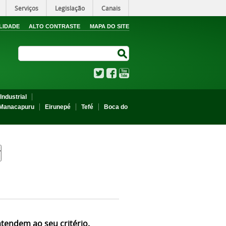
Serviços
Legislação
Canais
LIDADE
ALTO CONTRASTE
MAPA DO SITE
Search Site
Search Site
Twitter
Facebook
YouTube
Industrial
Manacapuru
Eirunepé
Tefé
Boca do
atendem ao seu critério.