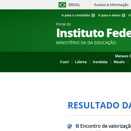
BRASIL
Acesso à informação
Ir para o conteúdo
1
Ir para o menu
2
I
Portal do
Instituto Fed
MINISTÉRIO DA DA EDUCAÇÃO
Manaus C
Coari
Lábrea
Iranduba
Maués
RESULTADO D
III Encontro de valorizaç