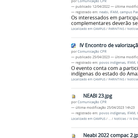
por
Comunicação CPR
—
publicado
12/04/2022
—
última modifi
— registrado em:
neabi
,
IFAM
,
campus Par
Os interessados em participa
complementares deverão se i
Localizado em
CAMPUS
/
PARINTINS
/
Notícia
IV Encontro de valorizaç
por
Comunicação CPR
—
publicado
25/04/2023
—
última modifi
— registrado em:
povos indígenas
,
IFAM
,
O evento conta com a partici
indígenas do estado do Ama
Localizado em
CAMPUS
/
PARINTINS
/
Notícia
NEABI 23.jpg
por
Comunicação CPR
—
última modificação
25/04/2023 14h23
— registrado em:
povos indígenas
,
IFAM
,
Localizado em
CAMPUS
/
…
/
Notícias
/
IV En
Neabi 2022 compac 2.j