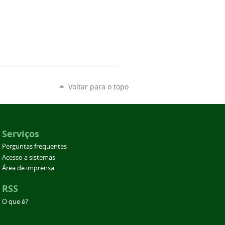
Voltar para o topo
Serviços
Perguntas frequentes
Acesso a sistemas
Área de imprensa
RSS
O que é?