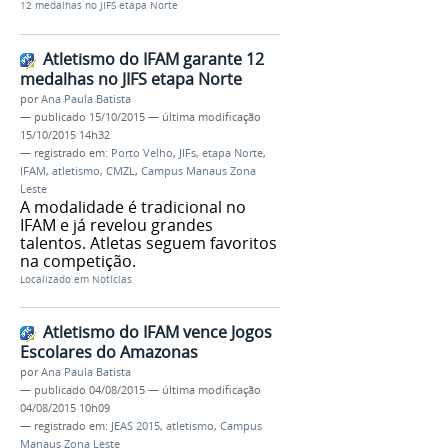
12 medalhas no JIFS etapa Norte
Atletismo do IFAM garante 12
medalhas no JIFS etapa Norte
por
Ana Paula Batista
—
publicado
15/10/2015
—
última modificação
15/10/2015 14h32
— registrado em:
Porto Velho
,
JIFs
,
etapa Norte
,
IFAM
,
atletismo
,
CMZL
,
Campus Manaus Zona
Leste
A modalidade é tradicional no
IFAM e já revelou grandes
talentos. Atletas seguem favoritos
na competição.
Localizado em
Notícias
Atletismo do IFAM vence Jogos
Escolares do Amazonas
por
Ana Paula Batista
—
publicado
04/08/2015
—
última modificação
04/08/2015 10h09
— registrado em:
JEAS 2015
,
atletismo
,
Campus
Manaus Zona Leste