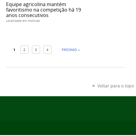
Equipe agricolina mantém
favoritismo na competição há 19
anos consecutivos
Localizado em
Notícias
1
2
3
4
PRÓXIMO »
Voltar para o topo