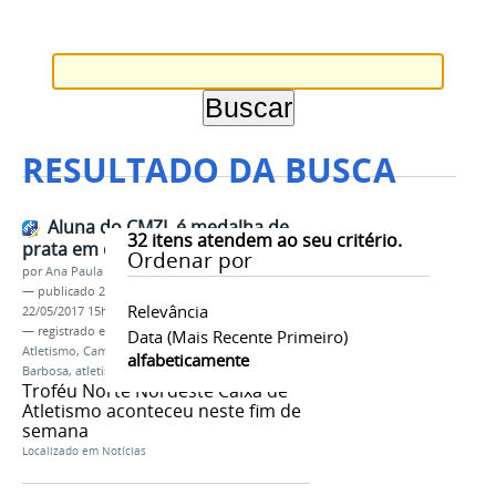
RESULTADO DA BUSCA
Aluna do CMZL é medalha de
32
itens atendem ao seu critério.
prata em competição nacional
Ordenar por
por
Ana Paula Batista
—
publicado
22/05/2017
—
última modificação
Relevância
22/05/2017 15h21
— registrado em:
Troféu Norte Nordeste Caixa de
Data (mais Recente Primeiro)
Atletismo
,
Campus Manaus Zona Leste
,
Karícia
alfabeticamente
Barbosa
,
atletismo
Troféu Norte Nordeste Caixa de
Atletismo aconteceu neste fim de
semana
Localizado em
Notícias