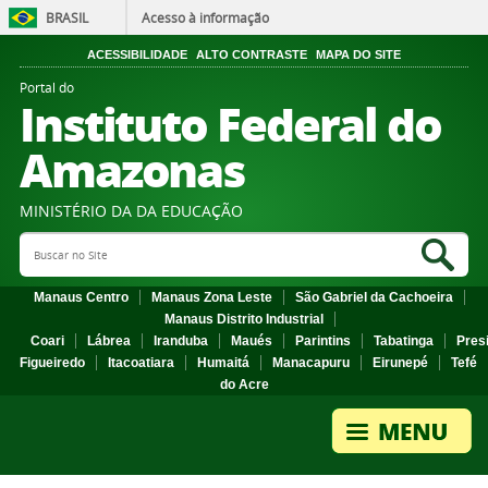
BRASIL
Acesso à informação
ACESSIBILIDADE
ALTO CONTRASTE
MAPA DO SITE
Portal do
Instituto Federal do
Amazonas
MINISTÉRIO DA DA EDUCAÇÃO
Search Site
Sea
Manaus Centro
Manaus Zona Leste
São Gabriel da Cachoeira
Manaus Distrito Industrial
Coari
Lábrea
Iranduba
Maués
Parintins
Tabatinga
Pres
Figueiredo
Itacoatiara
Humaitá
Manacapuru
Eirunepé
Tefé
do Acre