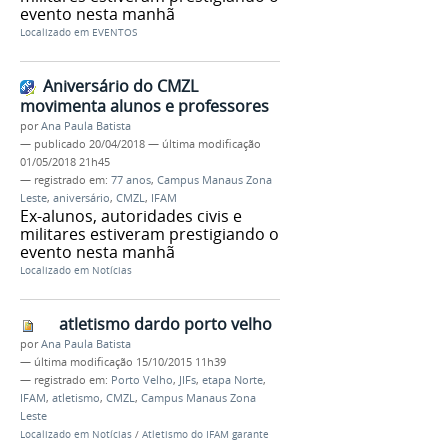
evento nesta manhã
Localizado em
EVENTOS
Aniversário do CMZL
movimenta alunos e professores
por
Ana Paula Batista
—
publicado
20/04/2018
—
última modificação
01/05/2018 21h45
— registrado em:
77 anos
,
Campus Manaus Zona
Leste
,
aniversário
,
CMZL
,
IFAM
Ex-alunos, autoridades civis e
militares estiveram prestigiando o
evento nesta manhã
Localizado em
Notícias
atletismo dardo porto velho
por
Ana Paula Batista
—
última modificação
15/10/2015 11h39
— registrado em:
Porto Velho
,
JIFs
,
etapa Norte
,
IFAM
,
atletismo
,
CMZL
,
Campus Manaus Zona
Leste
Localizado em
Notícias
/
Atletismo do IFAM garante