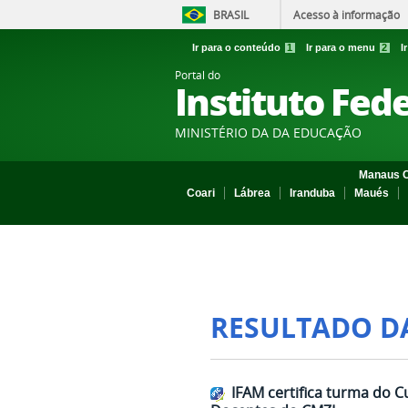
BRASIL
Acesso à informação
Ir para o conteúdo
1
Ir para o menu
2
I
Portal do
Instituto Fed
MINISTÉRIO DA DA EDUCAÇÃO
Manaus C
Coari
Lábrea
Iranduba
Maués
RESULTADO D
IFAM certifica turma do 