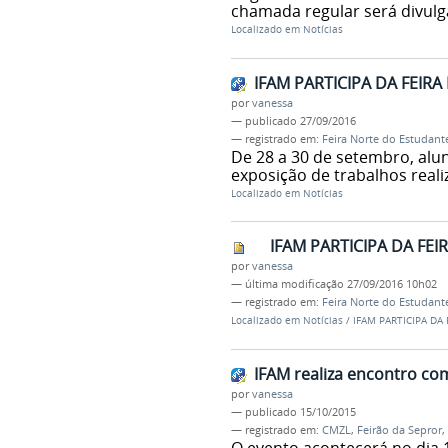
chamada regular será divulga
Localizado em
Notícias
IFAM PARTICIPA DA FEIR
por
vanessa
—
publicado
27/09/2016
— registrado em:
Feira Norte do Estudant
De 28 a 30 de setembro, alun
exposição de trabalhos real
Localizado em
Notícias
IFAM PARTICIPA DA FEI
por
vanessa
—
última modificação
27/09/2016 10h02
— registrado em:
Feira Norte do Estudant
Localizado em
Notícias
/
IFAM PARTICIPA DA
IFAM realiza encontro co
por
vanessa
—
publicado
15/10/2015
— registrado em:
CMZL
,
Feirão da Sepror
,