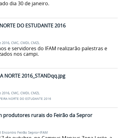
do dia 30 de janeiro.
A NORTE DO ESTUDANTE 2016
e 2016
,
CMC
,
CMDI
,
CMZL
os e servidores do IFAM realizarão palestras e
izados nos campi.
RA NORTE 2016_STANDqq.jpg
e 2016
,
CMC
,
CMDI
,
CMZL
 FEIRA NORTE DO ESTUDANTE 2016
m produtores rurais do Feirão da Sepror
I Encontro Feirão Sepror-IFAM