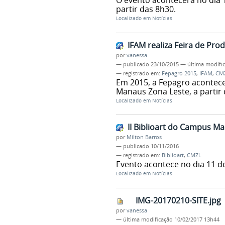
O evento acontecerá no dia
partir das 8h30.
Localizado em
Notícias
IFAM realiza Feira de Prod
por
vanessa
—
publicado
23/10/2015
—
última modifi
— registrado em:
Fepagro 2015
,
IFAM
,
CM
Em 2015, a Fepagro acontec
Manaus Zona Leste, a partir 
Localizado em
Notícias
II Biblioart do Campus M
por
Milton Barros
—
publicado
10/11/2016
— registrado em:
Biblioart
,
CMZL
Evento acontece no dia 11 d
Localizado em
Notícias
IMG-20170210-SITE.jpg
por
vanessa
—
última modificação
10/02/2017 13h44