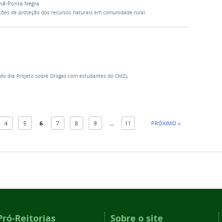
mã-Ponta Negra
ões de proteção dos recursos naturais em comunidade rural
do dia Projeto sobre Drogas com estudantes do CMZL
4
5
6
7
8
9
...
11
PRÓXIMO »
Pró-Reitorias
Sobre o site