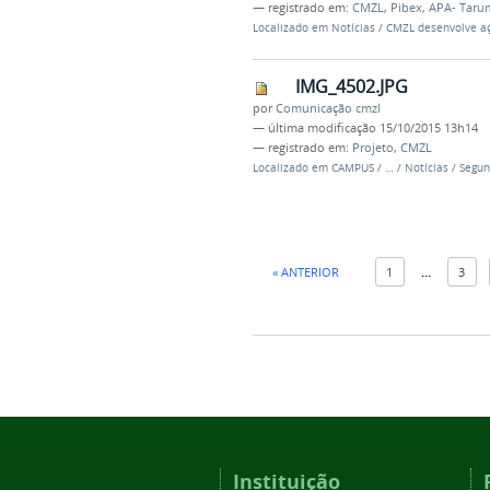
— registrado em:
CMZL
,
Pibex
,
APA- Taru
Localizado em
Notícias
/
CMZL desenvolve aç
IMG_4502.JPG
por
Comunicação cmzl
—
última modificação
15/10/2015 13h14
— registrado em:
Projeto
,
CMZL
Localizado em
CAMPUS
/
…
/
Notícias
/
Segun
« ANTERIOR
1
...
3
Instituição