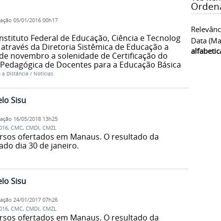
Orden
cação
05/01/2016 00h17
Relevânc
Instituto Federal de Educação, Ciência e Tecnologia
Data (ma
través da Diretoria Sistêmica de Educação a
alfabeti
4 de novembro a solenidade de Certificação do
 Pedagógica de Docentes para a Educação Básica
 a Distância
/
Notícias
lo Sisu
cação
16/05/2018 13h25
016
,
CMC
,
CMDI
,
CMZL
rsos ofertados em Manaus. O resultado da
do dia 30 de janeiro.
lo Sisu
cação
24/01/2017 07h26
016
,
CMC
,
CMDI
,
CMZL
rsos ofertados em Manaus. O resultado da