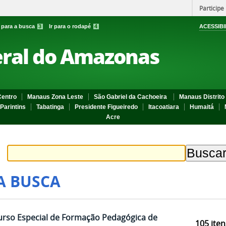
Participe
r para a busca
3
Ir para o rodapé
4
ACESSIBI
eral do Amazonas
entro
Manaus Zona Leste
São Gabriel da Cachoeira
Manaus Distrito 
Parintins
Tabatinga
Presidente Figueiredo
Itacoatiara
Humaitá
Acre
A BUSCA
Curso Especial de Formação Pedagógica de
105
iten