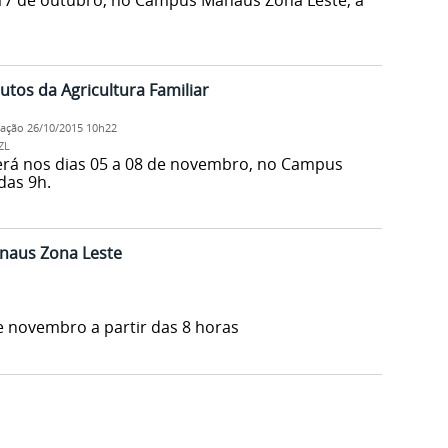
 17 de outubro, no Campus Manaus Zona Leste, a
utos da Agricultura Familiar
cação
26/10/2015 10h22
ZL
erá nos dias 05 a 08 de novembro, no Campus
das 9h.
anaus Zona Leste
e novembro a partir das 8 horas