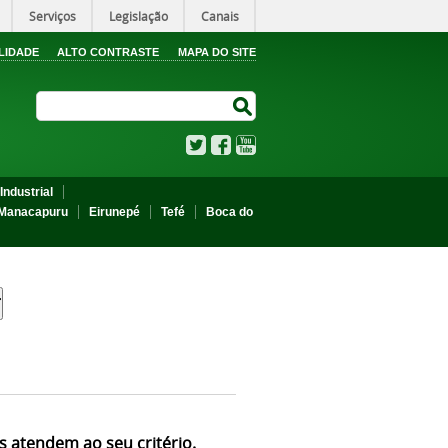
Serviços
Legislação
Canais
LIDADE
ALTO CONTRASTE
MAPA DO SITE
Search Site
Search Site
Twitter
Facebook
YouTube
Industrial
Manacapuru
Eirunepé
Tefé
Boca do
s atendem ao seu critério.