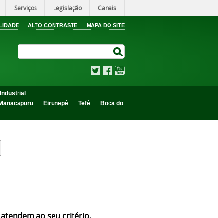
Serviços
Legislação
Canais
LIDADE
ALTO CONTRASTE
MAPA DO SITE
Search Site
Search Site
Twitter
Facebook
YouTube
Industrial
Manacapuru
Eirunepé
Tefé
Boca do
 atendem ao seu critério.