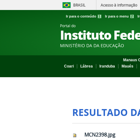
BRASIL
Acesso à informação
Ir para o conteúdo
1
Ir para o menu
2
I
Portal do
Instituto Fed
MINISTÉRIO DA DA EDUCAÇÃO
Manaus C
Coari
Lábrea
Iranduba
Maués
RESULTADO D
MCN2398.jpg