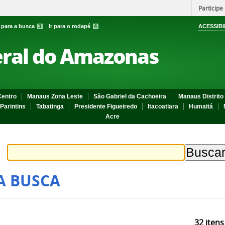
Participe
r para a busca
3
Ir para o rodapé
4
ACESSIBI
eral do Amazonas
entro
Manaus Zona Leste
São Gabriel da Cachoeira
Manaus Distrito 
Parintins
Tabatinga
Presidente Figueiredo
Itacoatiara
Humaitá
Acre
A BUSCA
32
itens