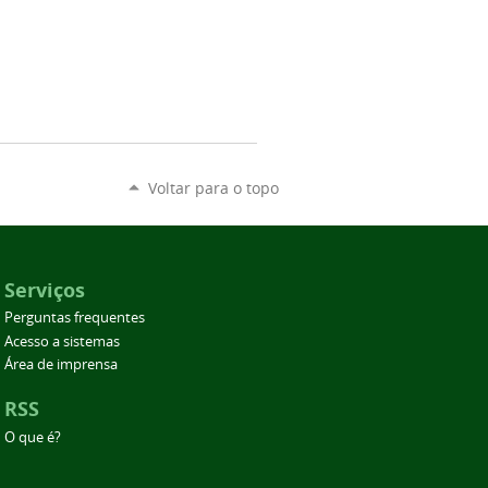
Voltar para o topo
Serviços
Perguntas frequentes
Acesso a sistemas
Área de imprensa
RSS
O que é?