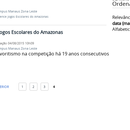
Orden
mpus Manaus Zona Leste
Relevânc
vence Jogos Escolares do Amazonas
data (ma
Alfabeti
Jogos Escolares do Amazonas
cação
04/08/2015 10h09
mpus Manaus Zona Leste
voritismo na competição há 19 anos consecutivos
TERIOR
1
2
3
4