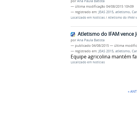
por
Ana Paula Batista
—
última modificação
04/08/2015 10h09
— registrado em:
JEAS 2015
,
atletismo
,
Ca
Localizado em
Notícias
/
Atletismo do IFAM 
Atletismo do IFAM vence 
por
Ana Paula Batista
—
publicado
04/08/2015
—
última modifi
— registrado em:
JEAS 2015
,
atletismo
,
Ca
Equipe agricolina mantém fa
Localizado em
Notícias
« AN