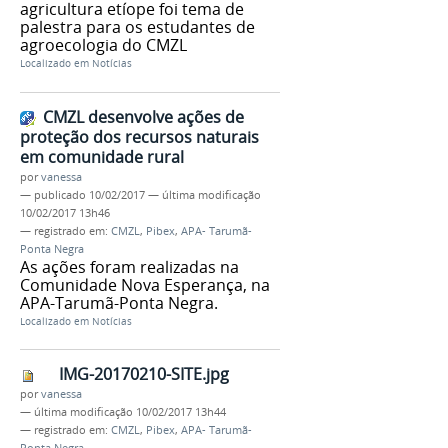
agricultura etíope foi tema de
palestra para os estudantes de
agroecologia do CMZL
Localizado em
Notícias
CMZL desenvolve ações de
proteção dos recursos naturais
em comunidade rural
por
vanessa
—
publicado
10/02/2017
—
última modificação
10/02/2017 13h46
— registrado em:
CMZL
,
Pibex
,
APA- Tarumã-
Ponta Negra
As ações foram realizadas na
Comunidade Nova Esperança, na
APA-Tarumã-Ponta Negra.
Localizado em
Notícias
IMG-20170210-SITE.jpg
por
vanessa
—
última modificação
10/02/2017 13h44
— registrado em:
CMZL
,
Pibex
,
APA- Tarumã-