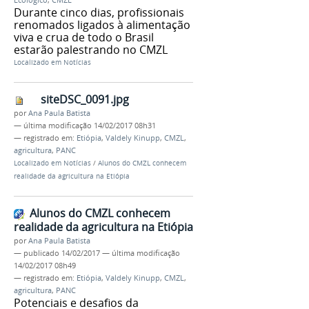
Ecológico
,
CMZL
Durante cinco dias, profissionais
renomados ligados à alimentação
viva e crua de todo o Brasil
estarão palestrando no CMZL
Localizado em
Notícias
siteDSC_0091.jpg
por
Ana Paula Batista
—
última modificação
14/02/2017 08h31
— registrado em:
Etiópia
,
Valdely Kinupp
,
CMZL
,
agricultura
,
PANC
Localizado em
Notícias
/
Alunos do CMZL conhecem
realidade da agricultura na Etiópia
Alunos do CMZL conhecem
realidade da agricultura na Etiópia
por
Ana Paula Batista
—
publicado
14/02/2017
—
última modificação
14/02/2017 08h49
— registrado em:
Etiópia
,
Valdely Kinupp
,
CMZL
,
agricultura
,
PANC
Potenciais e desafios da