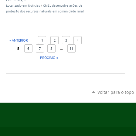
Ponta Negra
Localizado em
Notícias
/
CMZL desenvolve ações de
proteção dos recursos naturais em comunidade rural
« ANTERIOR
1
2
3
4
5
6
7
8
...
11
PRÓXIMO »
Voltar para o topo