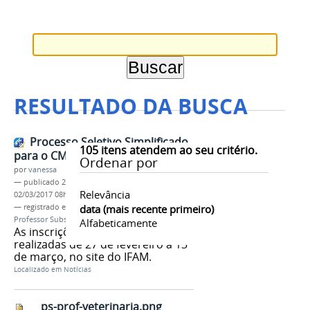
RESULTADO DA BUSCA
Processo Seletivo Simplificado
105
itens atendem ao seu critério.
para o CMZL
Ordenar por
por
vanessa
—
publicado
22/02/2017
—
última modificação
Relevância
02/03/2017 08h01
— registrado em:
Processo Seletivo Simplificado
data (mais recente primeiro)
,
Professor Substituto
,
Medicina Veterinária
,
CMZL
Alfabeticamente
As inscrições poderão ser
realizadas de 27 de fevereiro a 13
de março, no site do IFAM.
Localizado em
Notícias
ps-prof-veterinaria.png