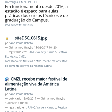
Hortaliças
,
CMZL
,
PADICT
Em funcionamento desde 2016, a
estação é espaço para aulas
práticas dos cursos técnicos e de
graduação do Campus.
Localizado em
Notícias
siteDSC_0615.jpg
por
Ana Paula Batista
—
última modificação
15/02/2017 10h20
— registrado em:
PANC
,
Valdely Kinupp
,
Festival
Ecológico
,
CMZL
Localizado em
Notícias
/
CMZL recebe maior festival
de alimentação viva da América Latina
CMZL recebe maior festival de
alimentação viva da América
Latina
por
Ana Paula Batista
—
publicado
15/02/2017
—
última modificação
15/02/2017 10h30
— registrado em:
PANC
,
Valdely Kinupp
,
Festival