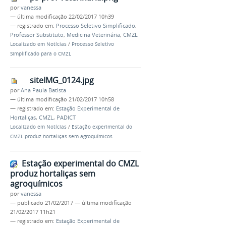
por
vanessa
—
última modificação
22/02/2017 10h39
— registrado em:
Processo Seletivo Simplificado
,
Professor Substituto
,
Medicina Veterinária
,
CMZL
Localizado em
Notícias
/
Processo Seletivo
Simplificado para o CMZL
siteIMG_0124.jpg
por
Ana Paula Batista
—
última modificação
21/02/2017 10h58
— registrado em:
Estação Experimental de
Hortaliças
,
CMZL
,
PADICT
Localizado em
Notícias
/
Estação experimental do
CMZL produz hortaliças sem agroquímicos
Estação experimental do CMZL
produz hortaliças sem
agroquímicos
por
vanessa
—
publicado
21/02/2017
—
última modificação
21/02/2017 11h21
— registrado em:
Estação Experimental de