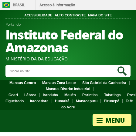
BRASIL
Acesso à informação
ACESSIBILIDADE
ALTO CONTRASTE
MAPA DO SITE
Portal do
Instituto Federal do
Amazonas
MINISTÉRIO DA DA EDUCAÇÃO
Search Site
Sea
Manaus Centro
Manaus Zona Leste
São Gabriel da Cachoeira
Manaus Distrito Industrial
Coari
Lábrea
Iranduba
Maués
Parintins
Tabatinga
Pres
Figueiredo
Itacoatiara
Humaitá
Manacapuru
Eirunepé
Tefé
do Acre