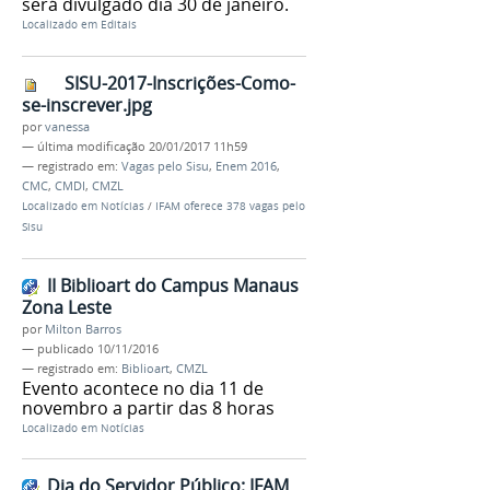
será divulgado dia 30 de janeiro.
Localizado em
Editais
SISU-2017-Inscrições-Como-
se-inscrever.jpg
por
vanessa
—
última modificação
20/01/2017 11h59
— registrado em:
Vagas pelo Sisu
,
Enem 2016
,
CMC
,
CMDI
,
CMZL
Localizado em
Notícias
/
IFAM oferece 378 vagas pelo
Sisu
II Biblioart do Campus Manaus
Zona Leste
por
Milton Barros
—
publicado
10/11/2016
— registrado em:
Biblioart
,
CMZL
Evento acontece no dia 11 de
novembro a partir das 8 horas
Localizado em
Notícias
Dia do Servidor Público: IFAM