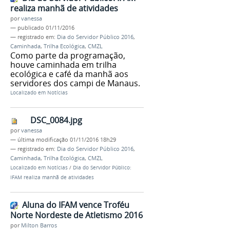
realiza manhã de atividades
por
vanessa
—
publicado
01/11/2016
— registrado em:
Dia do Servidor Público 2016
,
Caminhada
,
Trilha Ecológica
,
CMZL
Como parte da programação,
houve caminhada em trilha
ecológica e café da manhã aos
servidores dos campi de Manaus.
Localizado em
Notícias
DSC_0084.jpg
por
vanessa
—
última modificação
01/11/2016 18h29
— registrado em:
Dia do Servidor Público 2016
,
Caminhada
,
Trilha Ecológica
,
CMZL
Localizado em
Notícias
/
Dia do Servidor Público:
IFAM realiza manhã de atividades
Aluna do IFAM vence Troféu
Norte Nordeste de Atletismo 2016
por
Milton Barros