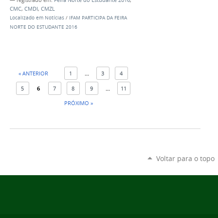
— registrado em:
Feira Norte do Estudante 2016
,
CMC
,
CMDI
,
CMZL
Localizado em
Notícias
/
IFAM PARTICIPA DA FEIRA
NORTE DO ESTUDANTE 2016
« ANTERIOR
1
...
3
4
5
6
7
8
9
...
11
PRÓXIMO »
Voltar para o topo