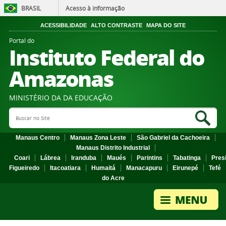
BRASIL
Acesso à informação
ACESSIBILIDADE
ALTO CONTRASTE
MAPA DO SITE
Portal do
Instituto Federal do
Amazonas
MINISTÉRIO DA DA EDUCAÇÃO
Search Site
Sea
Manaus Centro
Manaus Zona Leste
São Gabriel da Cachoeira
Manaus Distrito Industrial
Coari
Lábrea
Iranduba
Maués
Parintins
Tabatinga
Pres
Figueiredo
Itacoatiara
Humaitá
Manacapuru
Eirunepé
Tefé
do Acre