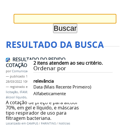
RESULTADO DA BUSCA
RESULTADO DO PEDIDO
2
itens atendem ao seu critério.
COTAÇÃO DE PREÇO nº 01/2022
Ordenar por
por
Comunicação CPR
—
publicado
16/03/2022
—
última modificação
relevância
28/03/2022 10h03
Data (mais Recente Primeiro)
— registrado em:
cotação de preço
,
dispensa de
licitação
,
IFAM
,
campus Parintins
,
álcool gel
,
Alfabeticamente
álcool líquido
,
máscaras
,
filtragem bacteriana
A cotação de preço é para álcool
70%, em gel e líquido, e máscaras
tipo respirador de uso para
filtragem bacteriana.
Localizado em
CAMPUS
/
PARINTINS
/
Notícias