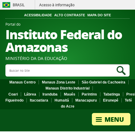
BRASIL
Acesso à informação
ACESSIBILIDADE
ALTO CONTRASTE
MAPA DO SITE
Portal do
Instituto Federal do
Amazonas
MINISTÉRIO DA DA EDUCAÇÃO
Search Site
Sea
Manaus Centro
Manaus Zona Leste
São Gabriel da Cachoeira
Manaus Distrito Industrial
Coari
Lábrea
Iranduba
Maués
Parintins
Tabatinga
Pres
Figueiredo
Itacoatiara
Humaitá
Manacapuru
Eirunepé
Tefé
do Acre