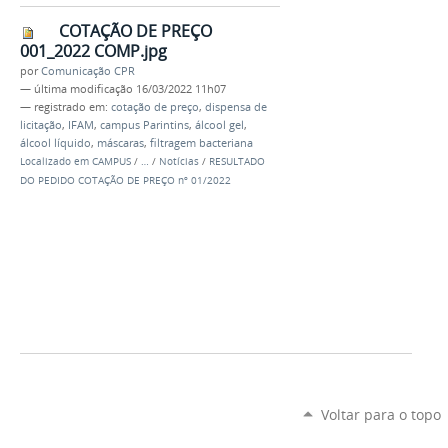
COTAÇÃO DE PREÇO
001_2022 COMP.jpg
por
Comunicação CPR
—
última modificação
16/03/2022 11h07
— registrado em:
cotação de preço
,
dispensa de
licitação
,
IFAM
,
campus Parintins
,
álcool gel
,
álcool líquido
,
máscaras
,
filtragem bacteriana
Localizado em
CAMPUS
/
…
/
Notícias
/
RESULTADO
DO PEDIDO COTAÇÃO DE PREÇO nº 01/2022
Voltar para o topo