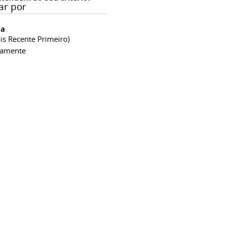
ar por
ia
is Recente Primeiro)
camente