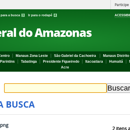
Participe
r para a busca
3
Ir para o rodapé
4
ACESSIBI
eral do Amazonas
entro
Manaus Zona Leste
São Gabriel da Cachoeira
Manaus Distrito 
Parintins
Tabatinga
Presidente Figueiredo
Itacoatiara
Humaitá
Acre
A BUSCA
.png
2
itens 