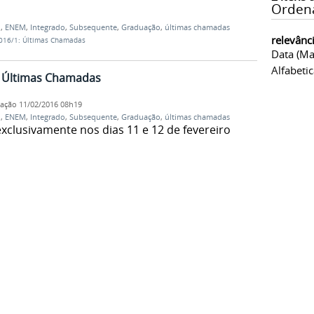
Orden
1
,
ENEM
,
Integrado
,
Subsequente
,
Graduação
,
últimas chamadas
relevânc
2016/1: Últimas Chamadas
Data (ma
Alfabeti
: Últimas Chamadas
cação
11/02/2016 08h19
1
,
ENEM
,
Integrado
,
Subsequente
,
Graduação
,
últimas chamadas
exclusivamente nos dias 11 e 12 de fevereiro