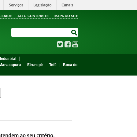
Serviços
Legislação
Canais
LIDADE
ALTO CONTRASTE
MAPA DO SITE
Search Site
Search Site
Twitter
Facebook
YouTube
Industrial
Manacapuru
Eirunepé
Tefé
Boca do
atendem ao seu critério.