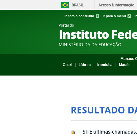
BRASIL
Acesso à informação
Ir para o conteúdo
1
Ir para o menu
2
I
Portal do
Instituto Fed
MINISTÉRIO DA DA EDUCAÇÃO
Manaus C
Coari
Lábrea
Iranduba
Maués
RESULTADO D
SITE ultimas-chamadas