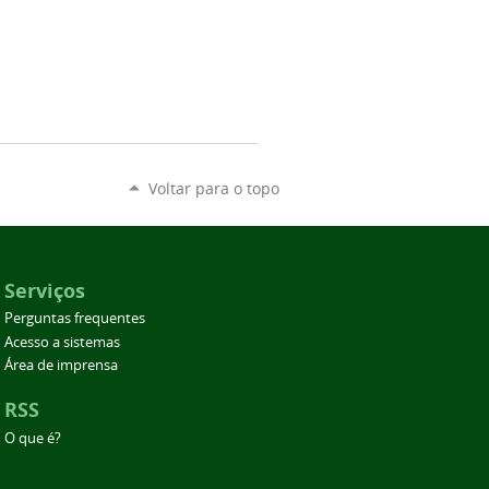
Voltar para o topo
Serviços
Perguntas frequentes
Acesso a sistemas
Área de imprensa
RSS
O que é?