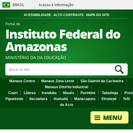
BRASIL
Acesso à informação
ACESSIBILIDADE
ALTO CONTRASTE
MAPA DO SITE
Portal do
Instituto Federal do
Amazonas
MINISTÉRIO DA DA EDUCAÇÃO
Search Site
Sea
Manaus Centro
Manaus Zona Leste
São Gabriel da Cachoeira
Manaus Distrito Industrial
Coari
Lábrea
Iranduba
Maués
Parintins
Tabatinga
Pres
Figueiredo
Itacoatiara
Humaitá
Manacapuru
Eirunepé
Tefé
do Acre