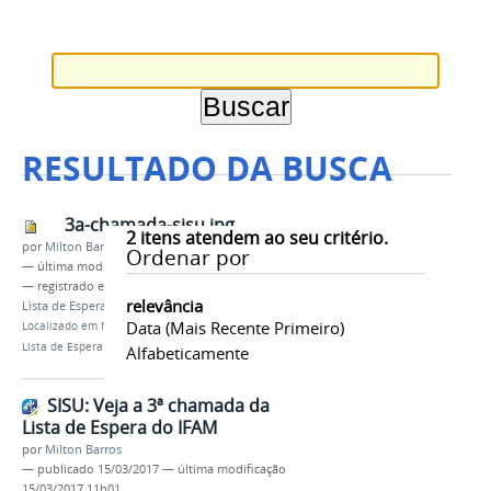
RESULTADO DA BUSCA
3a-chamada-sisu.jpg
2
itens atendem ao seu critério.
por
Milton Barros
Ordenar por
—
última modificação
15/03/2017 11h01
— registrado em:
3ª CHAMADA
,
Edital 08/2017
,
relevância
Lista de Espera
Data (mais Recente Primeiro)
Localizado em
Notícias
/
SISU: Veja a 3ª chamada da
Lista de Espera do IFAM
Alfabeticamente
SISU: Veja a 3ª chamada da
Lista de Espera do IFAM
por
Milton Barros
—
publicado
15/03/2017
—
última modificação
15/03/2017 11h01