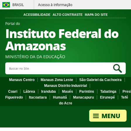
BRASIL
Acesso à informação
ACESSIBILIDADE
ALTO CONTRASTE
MAPA DO SITE
Portal do
Instituto Federal do
Amazonas
MINISTÉRIO DA DA EDUCAÇÃO
Search Site
Sea
Manaus Centro
Manaus Zona Leste
São Gabriel da Cachoeira
Manaus Distrito Industrial
Coari
Lábrea
Iranduba
Maués
Parintins
Tabatinga
Pres
Figueiredo
Itacoatiara
Humaitá
Manacapuru
Eirunepé
Tefé
do Acre