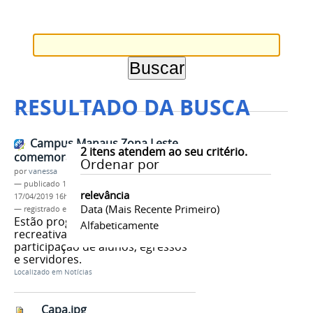
RESULTADO DA BUSCA
Campus Manaus Zona Leste
2
itens atendem ao seu critério.
comemora 78 anos
Ordenar por
por
vanessa
—
publicado
17/04/2019
—
última modificação
relevância
17/04/2019 16h30
Data (mais Recente Primeiro)
— registrado em:
IFAM
,
IFAM CMZL
,
78 Anos CMZL
Estão programadas atividades
Alfabeticamente
recreativas e desportivas com a
participação de alunos, egressos
e servidores.
Localizado em
Notícias
Capa.jpg