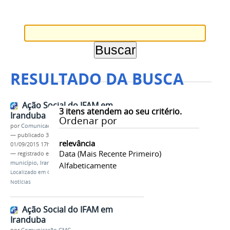
RESULTADO DA BUSCA
Ação Social do IFAM em
3
itens atendem ao seu critério.
Iranduba
Ordenar por
por
Comunicação CMC
—
publicado
31/08/2015
—
última modificação
relevância
01/09/2015 17h38
Data (mais Recente Primeiro)
— registrado em:
Ifam vai ao bairro
,
Ifam vai ao
município
,
Iranduba
,
Ação social
,
Voluntariado
Alfabeticamente
Localizado em
CAMPUS
/
Campus Manaus Centro
/
Notícias
Ação Social do IFAM em
Iranduba
por
Comunicação CMC