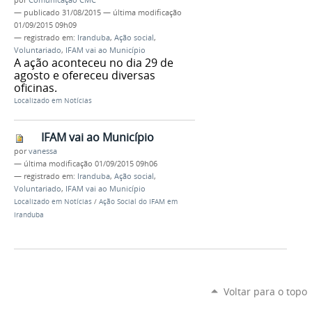
—
publicado
31/08/2015
—
última modificação
01/09/2015 09h09
— registrado em:
Iranduba
,
Ação social
,
Voluntariado
,
IFAM vai ao Município
A ação aconteceu no dia 29 de
agosto e ofereceu diversas
oficinas.
Localizado em
Notícias
IFAM vai ao Município
por
vanessa
—
última modificação
01/09/2015 09h06
— registrado em:
Iranduba
,
Ação social
,
Voluntariado
,
IFAM vai ao Município
Localizado em
Notícias
/
Ação Social do IFAM em
Iranduba
Voltar para o topo