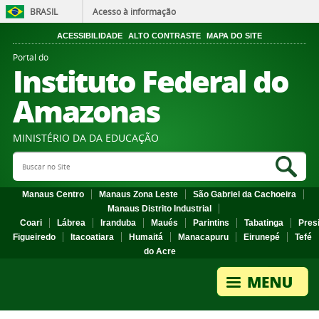
BRASIL
Acesso à informação
ACESSIBILIDADE
ALTO CONTRASTE
MAPA DO SITE
Portal do
Instituto Federal do
Amazonas
MINISTÉRIO DA DA EDUCAÇÃO
Search Site
Sea
Manaus Centro
Manaus Zona Leste
São Gabriel da Cachoeira
Manaus Distrito Industrial
Coari
Lábrea
Iranduba
Maués
Parintins
Tabatinga
Pres
Figueiredo
Itacoatiara
Humaitá
Manacapuru
Eirunepé
Tefé
do Acre