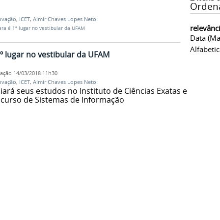
Orden
ovação
,
ICET
,
Almir Chaves Lopes Neto
relevânc
ara é 1º lugar no vestibular da UFAM
Data (ma
Alfabeti
1º lugar no vestibular da UFAM
cação
14/03/2018 11h30
ovação
,
ICET
,
Almir Chaves Lopes Neto
iará seus estudos no Instituto de Ciências Exatas e
o curso de Sistemas de Informação