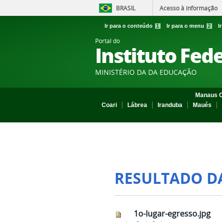
BRASIL
Acesso à informação
Ir para o conteúdo
1
Ir para o menu
2
I
Portal do
Instituto Fed
MINISTÉRIO DA DA EDUCAÇÃO
Manaus C
Coari
Lábrea
Iranduba
Maués
RESULTADO D
1o-lugar-egresso.jpg