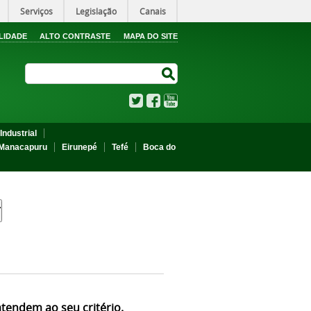
Serviços
Legislação
Canais
LIDADE
ALTO CONTRASTE
MAPA DO SITE
Search Site
Search Site
Twitter
Facebook
YouTube
Industrial
Manacapuru
Eirunepé
Tefé
Boca do
atendem ao seu critério.