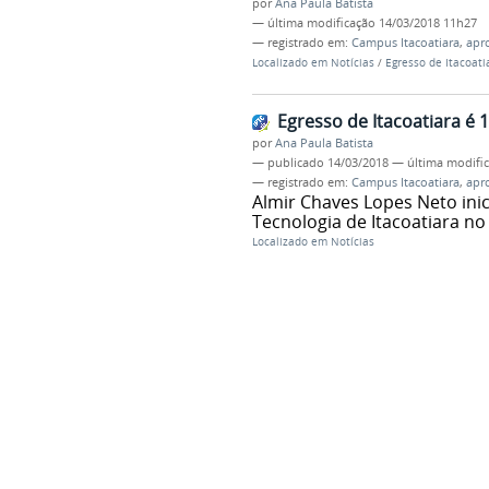
por
Ana Paula Batista
—
última modificação
14/03/2018 11h27
— registrado em:
Campus Itacoatiara
,
apr
Localizado em
Notícias
/
Egresso de Itacoati
Egresso de Itacoatiara é 
por
Ana Paula Batista
—
publicado
14/03/2018
—
última modifi
— registrado em:
Campus Itacoatiara
,
apr
Almir Chaves Lopes Neto inic
Tecnologia de Itacoatiara n
Localizado em
Notícias