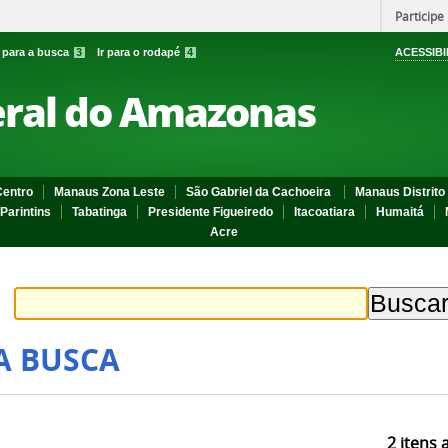
Participe
r para a busca
3
Ir para o rodapé
4
ACESSIBI
eral do Amazonas
entro
Manaus Zona Leste
São Gabriel da Cachoeira
Manaus Distrito 
Parintins
Tabatinga
Presidente Figueiredo
Itacoatiara
Humaitá
Acre
A BUSCA
2
itens 