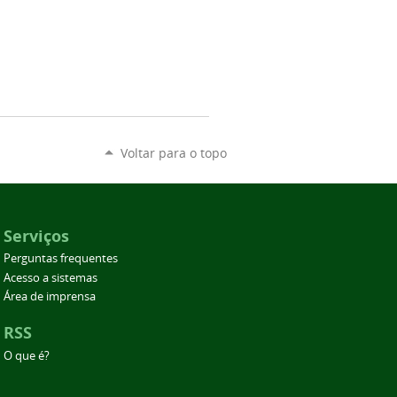
Voltar para o topo
Serviços
Perguntas frequentes
Acesso a sistemas
Área de imprensa
RSS
O que é?