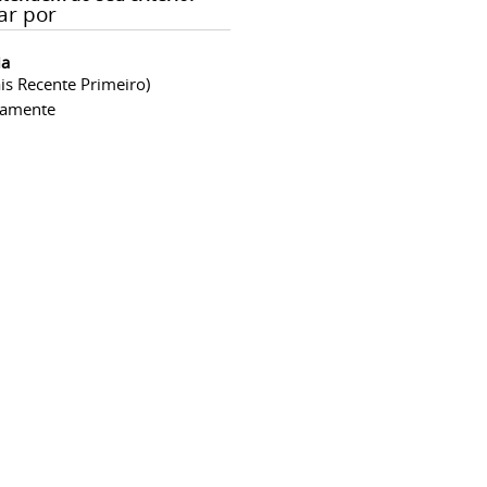
ar por
ia
is Recente Primeiro)
camente