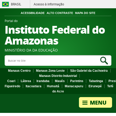
BRASIL
Acesso à informação
ACESSIBILIDADE
ALTO CONTRASTE
MAPA DO SITE
Portal do
Instituto Federal do
Amazonas
MINISTÉRIO DA DA EDUCAÇÃO
Search Site
Sea
Manaus Centro
Manaus Zona Leste
São Gabriel da Cachoeira
Manaus Distrito Industrial
Coari
Lábrea
Iranduba
Maués
Parintins
Tabatinga
Pres
Figueiredo
Itacoatiara
Humaitá
Manacapuru
Eirunepé
Tefé
do Acre