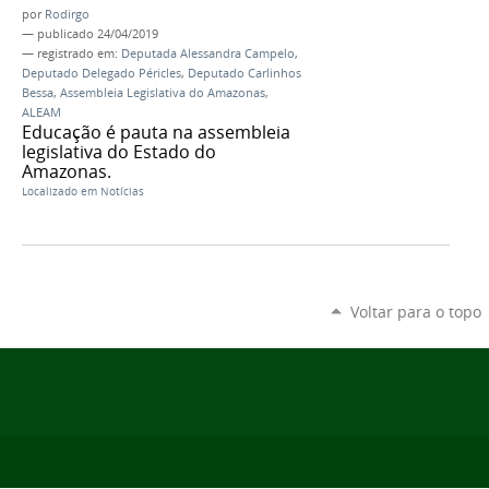
por
Rodirgo
—
publicado
24/04/2019
— registrado em:
Deputada Alessandra Campelo
,
Deputado Delegado Péricles
,
Deputado Carlinhos
Bessa
,
Assembleia Legislativa do Amazonas
,
ALEAM
Educação é pauta na assembleia
legislativa do Estado do
Amazonas.
Localizado em
Notícias
Voltar para o topo