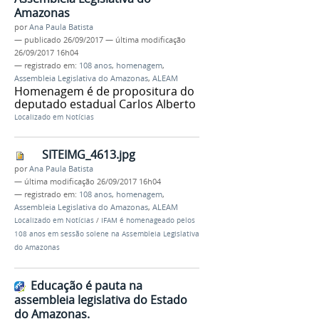
Amazonas
por
Ana Paula Batista
—
publicado
26/09/2017
—
última modificação
26/09/2017 16h04
— registrado em:
108 anos
,
homenagem
,
Assembleia Legislativa do Amazonas
,
ALEAM
Homenagem é de propositura do
deputado estadual Carlos Alberto
Localizado em
Notícias
SITEIMG_4613.jpg
por
Ana Paula Batista
—
última modificação
26/09/2017 16h04
— registrado em:
108 anos
,
homenagem
,
Assembleia Legislativa do Amazonas
,
ALEAM
Localizado em
Notícias
/
IFAM é homenageado pelos
108 anos em sessão solene na Assembleia Legislativa
do Amazonas
Educação é pauta na
assembleia legislativa do Estado
do Amazonas.