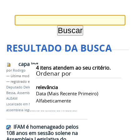
RESULTADO DA BUSCA
capa.jpg
4
itens atendem ao seu critério.
por
Rodirgo
Ordenar por
—
última modificação
24/04/2019 19h25
— registrado em:
Deputada Alessandra Campelo
,
relevância
Deputado Delegado Péricles
,
Deputado Carlinhos
Data (mais Recente Primeiro)
Bessa
,
Assembleia Legislativa do Amazonas
,
ALEAM
Alfabeticamente
Localizado em
Notícias
/
Educação é pauta na
assembleia legislativa do Estado do Amazonas.
IFAM é homenageado pelos
108 anos em sessão solene na
Assembleia Legislativa do