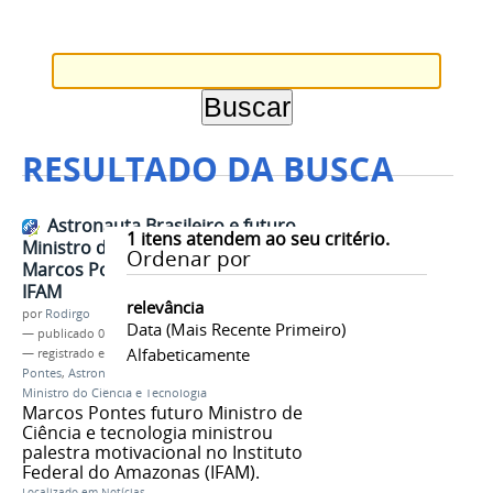
RESULTADO DA BUSCA
Astronauta Brasileiro e futuro
1
itens atendem ao seu critério.
Ministro de Ciência e Tecnologia
Ordenar por
Marcos Pontes da palestra no
IFAM
relevância
por
Rodirgo
Data (mais Recente Primeiro)
—
publicado
01/11/2018
Alfabeticamente
— registrado em:
#orgulhoDeSerIFAM
,
Marcos
Pontes
,
Astronauta Brasileiro
,
Antonio Venâncio
,
Ministro do Ciência e Tecnologia
Marcos Pontes futuro Ministro de
Ciência e tecnologia ministrou
palestra motivacional no Instituto
Federal do Amazonas (IFAM).
Localizado em
Notícias