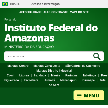
BRASIL
Acesso à informação
ACESSIBILIDADE
ALTO CONTRASTE
MAPA DO SITE
Portal do
Instituto Federal do
Amazonas
MINISTÉRIO DA DA EDUCAÇÃO
Search Site
Sea
Manaus Centro
Manaus Zona Leste
São Gabriel da Cachoeira
Manaus Distrito Industrial
Coari
Lábrea
Iranduba
Maués
Parintins
Tabatinga
Pres
Figueiredo
Itacoatiara
Humaitá
Manacapuru
Eirunepé
Tefé
do Acre