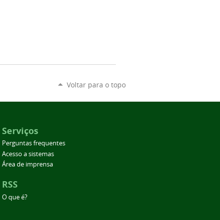
Voltar para o topo
Serviços
Perguntas frequentes
Acesso a sistemas
Área de imprensa
RSS
O que é?