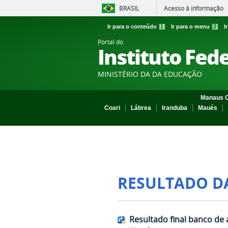
BRASIL
Acesso à informação
Ir para o conteúdo
1
Ir para o menu
2
I
Portal do
Instituto Fed
MINISTÉRIO DA DA EDUCAÇÃO
Manaus C
Coari
Lábrea
Iranduba
Maués
RESULTADO D
Resultado final banco de 