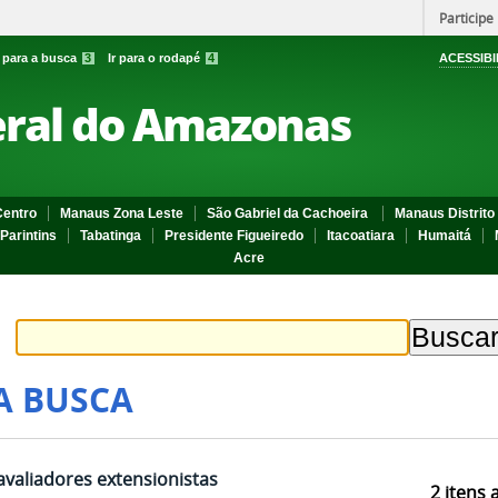
Participe
r para a busca
3
Ir para o rodapé
4
ACESSIBI
eral do Amazonas
entro
Manaus Zona Leste
São Gabriel da Cachoeira
Manaus Distrito 
Parintins
Tabatinga
Presidente Figueiredo
Itacoatiara
Humaitá
Acre
A BUSCA
avaliadores extensionistas
2
itens 