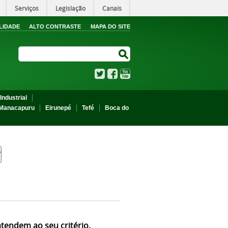
Serviços
Legislação
Canais
LIDADE
ALTO CONTRASTE
MAPA DO SITE
Search Site
Search Site
Twitter
Facebook
YouTube
Industrial
Manacapuru
Eirunepé
Tefé
Boca do
atendem ao seu critério.