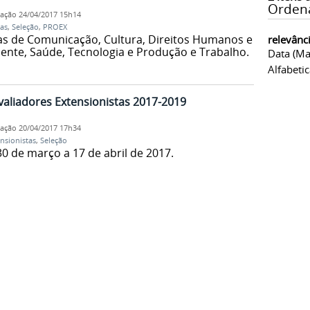
Orden
cação
24/04/2017 15h14
tas
,
Seleção
,
PROEX
as de Comunicação, Cultura, Direitos Humanos e
relevânc
iente, Saúde, Tecnologia e Produção e Trabalho.
Data (ma
Alfabeti
valiadores Extensionistas 2017-2019
cação
20/04/2017 17h34
nsionistas
,
Seleção
30 de março a 17 de abril de 2017.