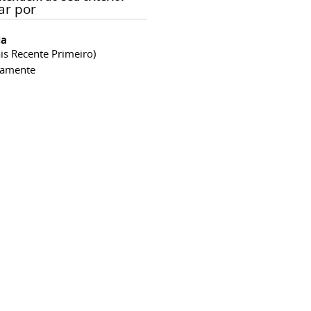
ar por
ia
is Recente Primeiro)
camente