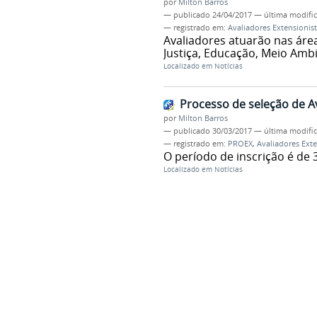
por
Milton Barros
—
publicado
24/04/2017
—
última modifi
— registrado em:
Avaliadores Extensionis
Avaliadores atuarão nas áre
Justiça, Educação, Meio Amb
Localizado em
Notícias
Processo de seleção de A
por
Milton Barros
—
publicado
30/03/2017
—
última modifi
— registrado em:
PROEX
,
Avaliadores Exte
O período de inscrição é de 
Localizado em
Notícias