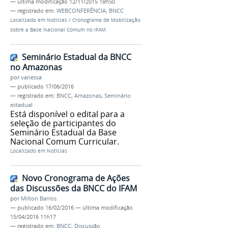
—
última modificação
12/11/2015 18h50
— registrado em:
WEBCONFERÊNCIA
,
BNCC
Localizado em
Notícias
/
Cronograma de Mobilização
sobre a Base Nacional Comum no IFAM
Seminário Estadual da BNCC
no Amazonas
por
vanessa
—
publicado
17/06/2016
— registrado em:
BNCC
,
Amazonas
,
Seminário
estadual
Está disponível o edital para a
seleção de participantes do
Seminário Estadual da Base
Nacional Comum Curricular.
Localizado em
Notícias
Novo Cronograma de Ações
das Discussões da BNCC do IFAM
por
Milton Barros
—
publicado
16/02/2016
—
última modificação
15/04/2016 11h17
— registrado em:
BNCC
,
Discussão