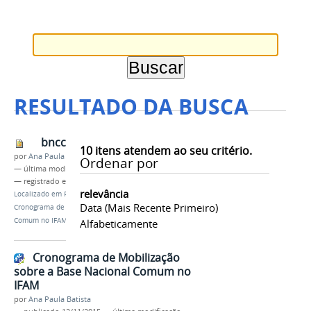
RESULTADO DA BUSCA
bncc
10
itens atendem ao seu critério.
por
Ana Paula Batista
Ordenar por
—
última modificação
22/12/2015 11h50
— registrado em:
WEBCONFERÊNCIA
,
BNCC
relevância
Localizado em
PRÓ-REITORIAS
/
…
/
Notícias
/
Data (mais Recente Primeiro)
Cronograma de Mobilização sobre a Base Nacional
Comum no IFAM
Alfabeticamente
Cronograma de Mobilização
sobre a Base Nacional Comum no
IFAM
por
Ana Paula Batista