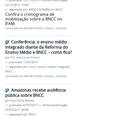
—
publicado
12/11/2015
—
última modificação
22/12/2015 11h50
— registrado em:
WEBCONFERÊNCIA
,
BNCC
Confira o cronograma de
mobilização sobre a BNCC no
IFAM.
Localizado em
PRÓ-REITORIAS
/
Ensino
/
Notícias
Conferência: o ensino médio
integrado diante da Reforma do
Ensino Médio e BNCC – como fica?
por
Pró reitoria de Ensino
—
publicado
17/07/2017
— registrado em:
notici
,
ensino médio integrado
,
BNCC
Localizado em
PRÓ-REITORIAS
/
Ensino
/
Notícias
Amazonas recebe audiência
pública sobre BNCC
por
Ana Paula Batista
—
publicado
07/07/2017
—
última modificação
07/07/2017 15h06
— registrado em:
BNCC