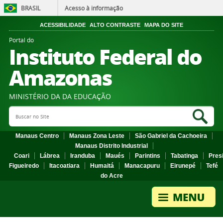
BRASIL
Acesso à informação
ACESSIBILIDADE
ALTO CONTRASTE
MAPA DO SITE
Portal do
Instituto Federal do
Amazonas
MINISTÉRIO DA DA EDUCAÇÃO
Search Site
Sea
Manaus Centro
Manaus Zona Leste
São Gabriel da Cachoeira
Manaus Distrito Industrial
Coari
Lábrea
Iranduba
Maués
Parintins
Tabatinga
Pres
Figueiredo
Itacoatiara
Humaitá
Manacapuru
Eirunepé
Tefé
do Acre