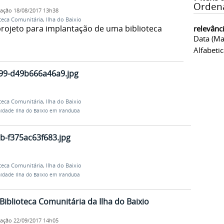
Orden
cação
18/08/2017 13h38
teca Comunitária
,
Ilha do Baixio
o projeto para implantação de uma biblioteca
relevânc
Data (ma
Alfabeti
99-d49b666a46a9.jpg
teca Comunitária
,
Ilha do Baixio
idade Ilha do Baixio em Iranduba
b-f375ac63f683.jpg
teca Comunitária
,
Ilha do Baixio
idade Ilha do Baixio em Iranduba
Biblioteca Comunitária da Ilha do Baixio
cação
22/09/2017 14h05