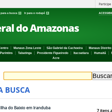
Participe
r para a busca
3
Ir para o rodapé
4
ACESSIBI
eral do Amazonas
entro
Manaus Zona Leste
São Gabriel da Cachoeira
Manaus Distrito 
Parintins
Tabatinga
Presidente Figueiredo
Itacoatiara
Humaitá
Acre
A BUSCA
Ilha do Baixio em Iranduba
7
itens 