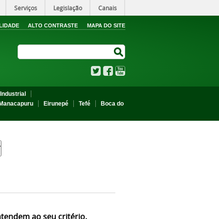
Serviços
Legislação
Canais
LIDADE
ALTO CONTRASTE
MAPA DO SITE
Search Site
Search Site
Twitter
Facebook
YouTube
Industrial
Manacapuru
Eirunepé
Tefé
Boca do
atendem ao seu critério.