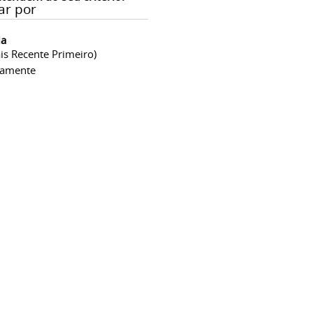
ar por
ia
is Recente Primeiro)
camente