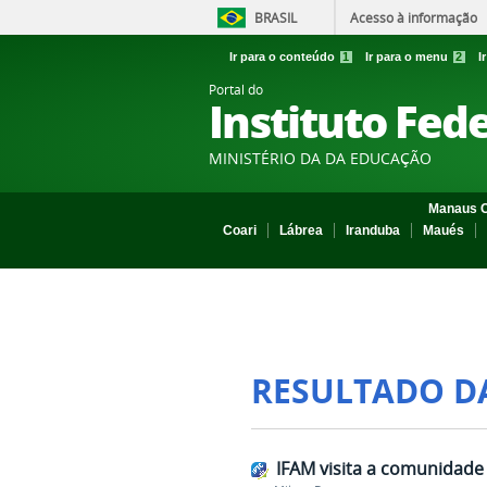
BRASIL
Acesso à informação
Ir para o conteúdo
1
Ir para o menu
2
I
Portal do
Instituto Fed
MINISTÉRIO DA DA EDUCAÇÃO
Manaus C
Coari
Lábrea
Iranduba
Maués
RESULTADO D
IFAM visita a comunidade 