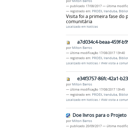
por
Milton Barros
—
publicado
17/08/2017
—
última modifi
— registrado em:
PROEX
,
Iranduba
,
Biblio
Visita foi a primeira fase d
comunitária
Localizado em
Notícias
a7d034c4-beaa-459f-b9
por
Milton Barros
—
última modificação
17/08/2017 13h40
— registrado em:
PROEX
,
Iranduba
,
Biblio
Localizado em
Notícias
/
IFAM visita a comun
e34f3757-86fc-42a1-b23
por
Milton Barros
—
última modificação
17/08/2017 13h45
— registrado em:
PROEX
,
Iranduba
,
Biblio
Localizado em
Notícias
/
IFAM visita a comun
Doe livros para o Projeto 
por
Milton Barros
—
publicado
20/09/2017
—
última modifi