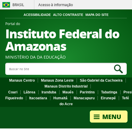
BRASIL
Acesso à informação
ACESSIBILIDADE
ALTO CONTRASTE
MAPA DO SITE
Portal do
Instituto Federal do
Amazonas
MINISTÉRIO DA DA EDUCAÇÃO
Search Site
Sea
Manaus Centro
Manaus Zona Leste
São Gabriel da Cachoeira
Manaus Distrito Industrial
Coari
Lábrea
Iranduba
Maués
Parintins
Tabatinga
Pres
Figueiredo
Itacoatiara
Humaitá
Manacapuru
Eirunepé
Tefé
do Acre