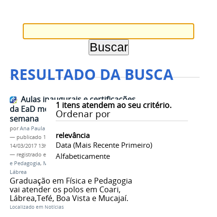
RESULTADO DA BUSCA
Aulas inaugurais e certificações
1
itens atendem ao seu critério.
da EaD movimentam fim de
Ordenar por
semana
por
Ana Paula Batista
relevância
—
publicado
13/03/2017
—
última modificação
Data (mais Recente Primeiro)
14/03/2017 13h30
— registrado em:
EaD
Alfabeticamente
,
PROEN
,
Licenciaturas Física
e Pedagogia
,
Mucajaí
,
Boa Vista
,
Coari
,
Tefé
,
Lábrea
Graduação em Física e Pedagogia
vai atender os polos em Coari,
Lábrea,Tefé, Boa Vista e Mucajaí.
Localizado em
Notícias